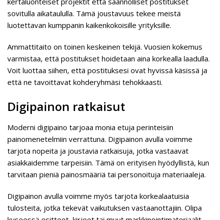
kertaluonteiset projektit että säännölliset postitukset
sovitulla aikataululla. Tämä joustavuus tekee meistä
luotettavan kumppanin kaikenkokoisille yrityksille.
Ammattitaito on toinen keskeinen tekijä. Vuosien kokemus
varmistaa, että postitukset hoidetaan aina korkealla laadulla.
Voit luottaa siihen, että postituksesi ovat hyvissä käsissä ja
että ne tavoittavat kohderyhmäsi tehokkaasti.
Digipainon ratkaisut
Moderni digipaino tarjoaa monia etuja perinteisiin
painomenetelmiin verrattuna. Digipainon avulla voimme
tarjota nopeita ja joustavia ratkaisuja, jotka vastaavat
asiakkaidemme tarpeisiin. Tämä on erityisen hyödyllistä, kun
tarvitaan pieniä painosmääriä tai personoituja materiaaleja.
Digipainon avulla voimme myös tarjota korkealaatuisia
tulosteita, jotka tekevät vaikutuksen vastaanottajiin. Olipa
kyseessä esitteet, kirjeet tai muut markkinointimateriaalit,