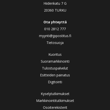
Hiidenkatu 7 G
20360 TURKU
Ota yhteyttä
010 2812 777
myynti@jppostitus.fi
Tietosuoja
Kuoritus
Suoramarkkinointi
Tulostuspalvelut
Esitteiden painatus
Digitointi
Kyselytutkimukset
Markkinointitutkimukset
Osoiterekisterit