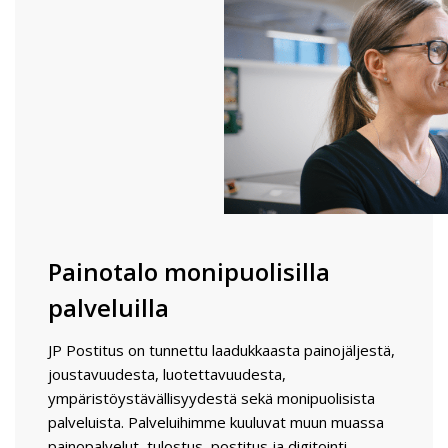
Painotalo monipuolisilla
palveluilla
JP Postitus on tunnettu laadukkaasta painojäljestä,
joustavuudesta, luotettavuudesta,
ympäristöystävällisyydestä sekä monipuolisista
palveluista. Palveluihimme kuuluvat muun muassa
painopalvelut, tulostus, postitus ja digitointi.