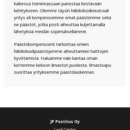
kaikessa toiminnassaan panostaa kestävään
kehitykseen. Olemme täysin hiilidioksidineutraali
yritys eli kompensoimme omat päästömme sekä
ne päästöt, jotka posti aiheuttaa kuljettamalla
lähetyksiä meidän sopimuksellamme.
Päästökompensointi tarkoittaa omien
hiilidioksidipäästöjemme aiheuttamien haittojen
hyvittämistä. Haluamme näin kantaa oman
kortemme kekoon ilmaston puolesta. Ilmastoapu
suorittaa yrityksemme päästölaskennan.
JP Postitus Oy
Leaf Center