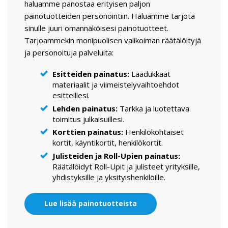
haluamme panostaa erityisen paljon
painotuotteiden personointiin. Haluamme tarjota
sinulle juuri omannäköisesi painotuotteet.
Tarjoammekin monipuolisen valikoiman räätälöityjä
ja personoituja palveluita:
Esitteiden painatus:
Laadukkaat
materiaalit ja viimeistelyvaihtoehdot
esitteillesi.
Lehden painatus:
Tarkka ja luotettava
toimitus julkaisuillesi.
Korttien painatus:
Henkilökohtaiset
kortit, käyntikortit, henkilökortit.
Julisteiden ja Roll-Upien painatus:
Räätälöidyt Roll-Upit ja julisteet yrityksille,
yhdistyksille ja yksityishenkilöille.
Lue lisää painotuotteista