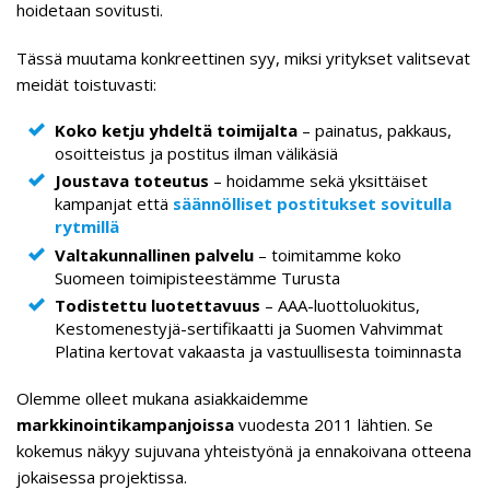
hoidetaan sovitusti.
Tässä muutama konkreettinen syy, miksi yritykset valitsevat
meidät toistuvasti:
Koko ketju yhdeltä toimijalta
– painatus, pakkaus,
osoitteistus ja postitus ilman välikäsiä
Joustava toteutus
– hoidamme sekä yksittäiset
kampanjat että
säännölliset postitukset sovitulla
rytmillä
Valtakunnallinen palvelu
– toimitamme koko
Suomeen toimipisteestämme Turusta
Todistettu luotettavuus
– AAA-luottoluokitus,
Kestomenestyjä-sertifikaatti ja Suomen Vahvimmat
Platina kertovat vakaasta ja vastuullisesta toiminnasta
Olemme olleet mukana asiakkaidemme
markkinointikampanjoissa
vuodesta 2011 lähtien. Se
kokemus näkyy sujuvana yhteistyönä ja ennakoivana otteena
jokaisessa projektissa.