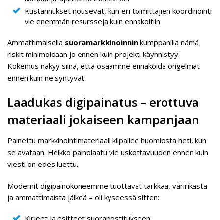
Kustannukset nousevat, kun eri toimittajien koordinointi
vie enemmän resursseja kuin ennakoitiin
Ammattimaisella
suoramarkkinoinnin
kumppanilla nämä
riskit minimoidaan jo ennen kuin projekti käynnistyy.
Kokemus näkyy siinä, että osaamme ennakoida ongelmat
ennen kuin ne syntyvät.
Laadukas digipainatus – erottuva
materiaali jokaiseen kampanjaan
Painettu markkinointimateriaali kilpailee huomiosta heti, kun
se avataan. Heikko painolaatu vie uskottavuuden ennen kuin
viesti on edes luettu.
Modernit digipainokoneemme tuottavat tarkkaa, väririkasta
ja ammattimaista jälkeä – oli kyseessä sitten:
Kirjeet ja esitteet suorapostitukseen