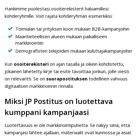
Hankimme puolestasi osoiterekisterit haluamillesi
kohderyhmille. Voit rajata kohderyhmän esimerkiksi:
Toimialan tai yrityksen koon mukaan B2B-kampanjoihin
Maantieteellisen alueen mukaan paikalliseen
markkinointiin
Demografisten tekijöiden mukaan kuluttajakampanjoihin
Kun
osoiterekisteri
on ajan tasalla ja oikein kohdistettu,
jokainen lähetetty kirje tai esite tavoittaa jonkun, jolle viesti
on relevantti. Se on
suorapostituksen
todellinen vahvuus
digitaalisen markkinoinnin rinnalla.
Miksi JP Postitus on luotettava
kumppani kampanjaasi
Luotettavuus ei ole markkinointipuhetta. Se näkyy siinä, että
kampanjasi lähtee ajallaan, materiaalit ovat kunnossa ja asiat