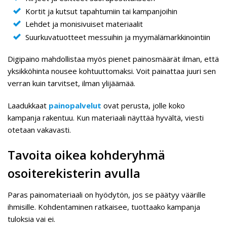
Kortit ja kutsut tapahtumiin tai kampanjoihin
Lehdet ja monisivuiset materiaalit
Suurkuvatuotteet messuihin ja myymälämarkkinointiin
Digipaino mahdollistaa myös pienet painosmäärät ilman, että
yksikköhinta nousee kohtuuttomaksi. Voit painattaa juuri sen
verran kuin tarvitset, ilman ylijäämää.
Laadukkaat
painopalvelut
ovat perusta, jolle koko
kampanja rakentuu. Kun materiaali näyttää hyvältä, viesti
otetaan vakavasti.
Tavoita oikea kohderyhmä
osoiterekisterin avulla
Paras painomateriaali on hyödytön, jos se päätyy väärille
ihmisille. Kohdentaminen ratkaisee, tuottaako kampanja
tuloksia vai ei.