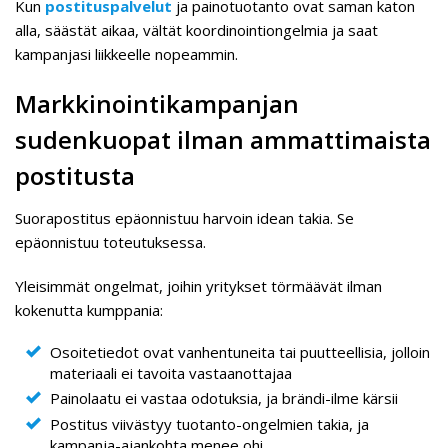
Kun
postituspalvelut
ja painotuotanto ovat saman katon
alla, säästät aikaa, vältät koordinointiongelmia ja saat
kampanjasi liikkeelle nopeammin.
Markkinointikampanjan
sudenkuopat ilman ammattimaista
postitusta
Suorapostitus epäonnistuu harvoin idean takia. Se
epäonnistuu toteutuksessa.
Yleisimmät ongelmat, joihin yritykset törmäävät ilman
kokenutta kumppania:
Osoitetiedot ovat vanhentuneita tai puutteellisia, jolloin
materiaali ei tavoita vastaanottajaa
Painolaatu ei vastaa odotuksia, ja brändi-ilme kärsii
Postitus viivästyy tuotanto-ongelmien takia, ja
kampanja-ajankohta menee ohi