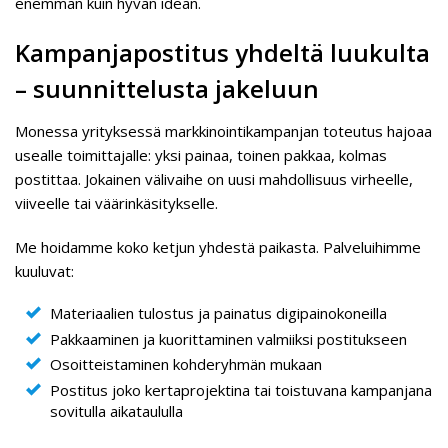
enemmän kuin hyvän idean.
Kampanjapostitus yhdeltä luukulta
– suunnittelusta jakeluun
Monessa yrityksessä markkinointikampanjan toteutus hajoaa
usealle toimittajalle: yksi painaa, toinen pakkaa, kolmas
postittaa. Jokainen välivaihe on uusi mahdollisuus virheelle,
viiveelle tai väärinkäsitykselle.
Me hoidamme koko ketjun yhdestä paikasta. Palveluihimme
kuuluvat:
Materiaalien tulostus ja painatus digipainokoneilla
Pakkaaminen ja kuorittaminen valmiiksi postitukseen
Osoitteistaminen kohderyhmän mukaan
Postitus joko kertaprojektina tai toistuvana kampanjana
sovitulla aikataululla