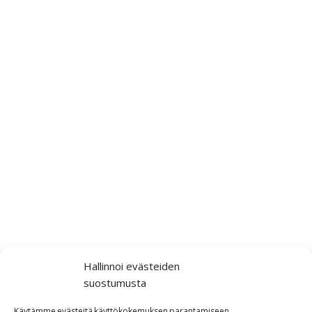
Hallinnoi evästeiden
suostumusta
Käytämme
evästeitä
käyttökokemuksen
parantamiseen,