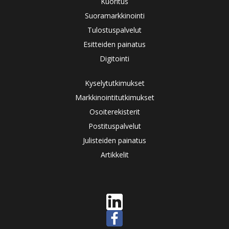
Kuoritus
Suoramarkkinointi
Tulostuspalvelut
Esitteiden painatus
Digitointi
Kyselytutkimukset
Markkinointitutkimukset
Osoiterekisterit
Postituspalvelut
Julisteiden painatus
Artikkelit