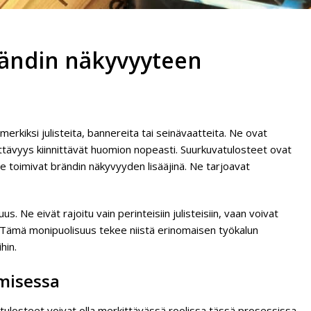
rändin näkyvyyteen
merkiksi julisteita, bannereita tai seinävaatteita. Ne ovat
äyttävyys kiinnittävät huomion nopeasti. Suurkuvatulosteet ovat
e toimivat brändin näkyvyyden lisääjinä. Ne tarjoavat
Ne eivät rajoitu vain perinteisiin julisteisiin, vaan voivat
a. Tämä monipuolisuus tekee niistä erinomaisen työkalun
hin.
misessa
ulosteet voivat olla merkittävässä roolissa tässä prosessissa.