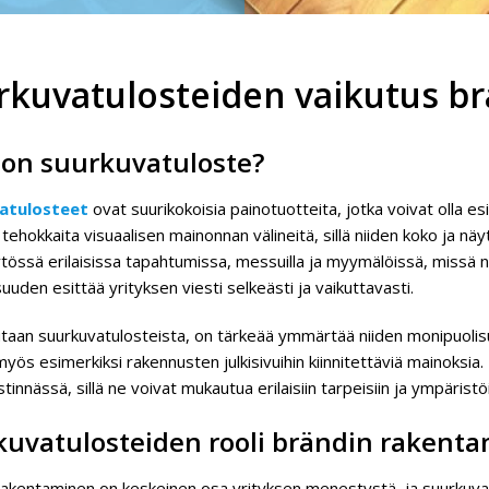
rkuvatulosteiden vaikutus b
 on suurkuvatuloste?
atulosteet
ovat suurikokoisia painotuotteita, jotka voivat olla esi
 tehokkaita visuaalisen mainonnan välineitä, sillä niiden koko ja n
tössä erilaisissa tapahtumissa, messuilla ja myymälöissä, missä n
uuden esittää yrityksen viesti selkeästi ja vaikuttavasti.
aan suurkuvatulosteista, on tärkeää ymmärtää niiden monipuolisuus. 
myös esimerkiksi rakennusten julkisivuihin kiinnitettäviä mainoksi
stinnässä, sillä ne voivat mukautua erilaisiin tarpeisiin ja ympäristöi
kuvatulosteiden rooli brändin rakenta
rakentaminen on keskeinen osa yrityksen menestystä, ja suurkuvat