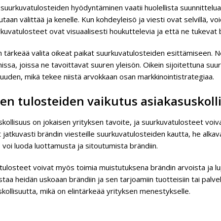
suurkuvatulosteiden hyödyntäminen vaatii huolellista suunnittelua 
lutaan välittää ja kenelle. Kun kohdeyleisö ja viesti ovat selvillä, 
kuvatulosteet ovat visuaalisesti houkuttelevia ja että ne tukevat b
n tärkeää valita oikeat paikat suurkuvatulosteiden esittämiseen. Ne v
issa, joissa ne tavoittavat suuren yleisön. Oikein sijoitettuna s
uuden, mikä tekee niistä arvokkaan osan markkinointistrategiaa.
en tulosteiden vaikutus asiakasuskol
skollisuus on jokaisen yrityksen tavoite, ja suurkuvatulosteet vo
t jatkuvasti brändin viesteille suurkuvatulosteiden kautta, he alk
voi luoda luottamusta ja sitoutumista brändiin.
ulosteet voivat myös toimia muistutuksena brändin arvoista ja lup
staa heidän uskoaan brändiin ja sen tarjoamiin tuotteisiin tai palvelu
kollisuutta, mikä on elintärkeää yrityksen menestykselle.