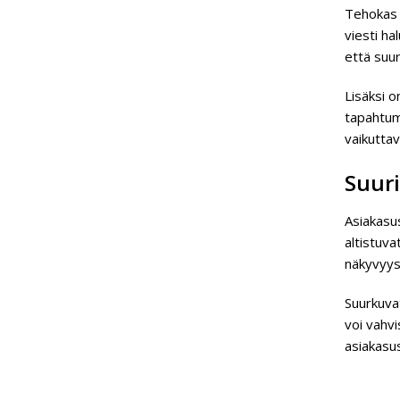
Tehokas 
viesti ha
että suur
Lisäksi o
tapahtum
vaikuttav
Suuri
Asiakasu
altistuva
näkyvyys 
Suurkuvat
voi vahvi
asiakasus