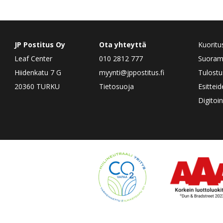
JP Postitus Oy
Ota yhteyttä
Kuoritu
Leaf Center
010 2812 777
Suorama
Hiidenkatu 7 G
myynti@jppostitus.fi
Tulostu
20360 TURKU
Tietosuoja
Esittei
Digitoin