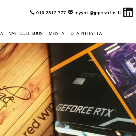
010 2812 777
myynti@jppostitus.fi
OA
VASTUULLISUUS
MEISTÄ
OTA YHTEYTTÄ