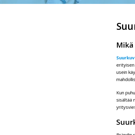
Suu
Mikä
Suurkuv
erityisen
usein käy
mahdollis
Kun puhut
sisältää 
yritysvie
Suur
Brändin 