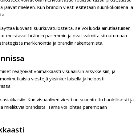
a jäävät mieleen. Kun brändin viesti esitetään suurikokoisena ja
ta.
käyttää luovasti suurkuvatulosteita, se voi luoda ainutlaatuisen
aat muistavat brändin paremmin ja ovat valmiita sitoutumaan
strategista markkinointia ja brändin rakentamista.
innissa
set reagoivat voimakkaasti visuaalisiin ärsykkeisiin, ja
monimutkaisia viestejä yksinkertaisella ja helposti
nissa.
iakkaisiin. Kun visuaalinen viesti on suunniteltu huolellisesti ja
isia mielikuvia brändistä. Tämä voi johtaa parempaan
kkaasti