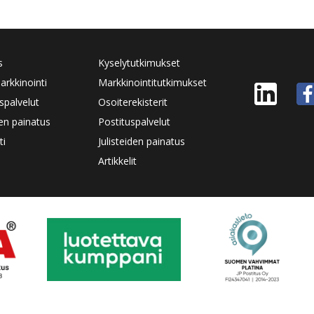
s
Kyselytutkimukset
rkkinointi
Markkinointitutkimukset
spalvelut
Osoiterekisterit
den painatus
Postituspalvelut
ti
Julisteiden painatus
Artikkelit