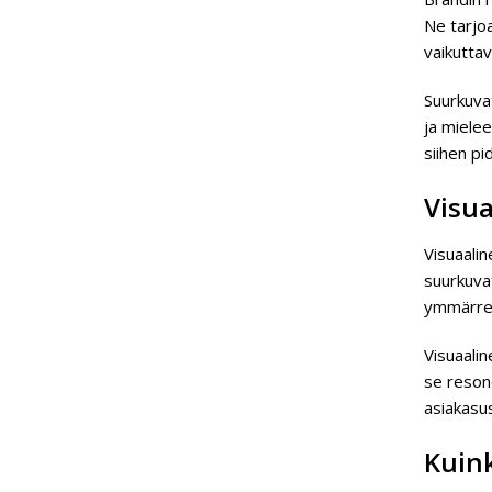
Ne tarjoa
vaikuttav
Suurkuvat
ja miele
siihen pi
Visu
Visuaalin
suurkuvat
ymmärrett
Visuaalin
se resono
asiakasu
Kuin