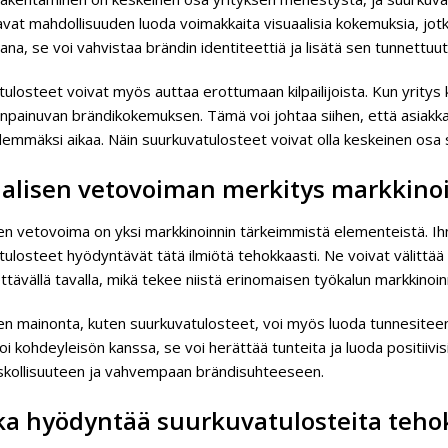
vat mahdollisuuden luoda voimakkaita visuaalisia kokemuksia, jotk
ana, se voi vahvistaa brändin identiteettiä ja lisätä sen tunnettuut
ulosteet voivat myös auttaa erottumaan kilpailijoista. Kun yritys 
enpainuvan brändikokemuksen. Tämä voi johtaa siihen, että asiakk
demmäksi aikaa. Näin suurkuvatulosteet voivat olla keskeinen osa 
aalisen vetovoiman merkitys markkino
en vetovoima on yksi markkinoinnin tärkeimmistä elementeistä. Ihmi
ulosteet hyödyntävät tätä ilmiötä tehokkaasti. Ne voivat välittää 
ävällä tavalla, mikä tekee niistä erinomaisen työkalun markkinoin
en mainonta, kuten suurkuvatulosteet, voi myös luoda tunnesiteen as
i kohdeyleisön kanssa, se voi herättää tunteita ja luoda positiiv
skollisuuteen ja vahvempaan brändisuhteeseen.
ka hyödyntää suurkuvatulosteita teho