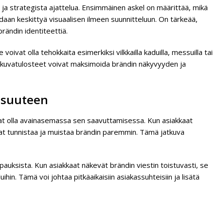
ja strategista ajattelua. Ensimmäinen askel on määrittää, mikä
voidaan keskittyä visuaalisen ilmeen suunnitteluun. On tärkeää,
rändin identiteettiä.
oivat olla tehokkaita esimerkiksi vilkkailla kaduilla, messuilla tai
uurkuvatulosteet voivat maksimoida brändin näkyvyyden ja
lisuuteen
ivat olla avainasemassa sen saavuttamisessa. Kun asiakkaat
avat tunnistaa ja muistaa brändin paremmin. Tämä jatkuva
auksista. Kun asiakkaat näkevät brändin viestin toistuvasti, se
ihin. Tämä voi johtaa pitkäaikaisiin asiakassuhteisiin ja lisätä