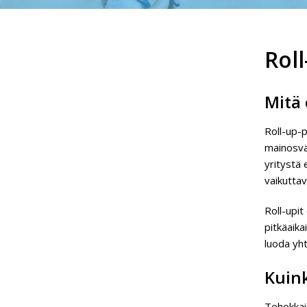
Rol
Mitä 
Roll-up-p
mainosväl
yritystä 
vaikuttav
Roll-upi
pitkäaika
luoda yht
Kuink
Tehokkaid