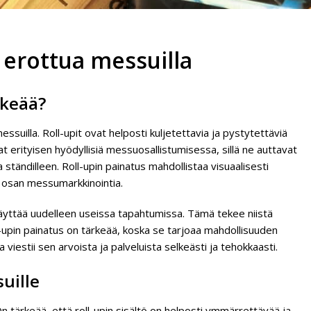
 erottua messuilla
rkeää?
ssuilla. Roll-upit ovat helposti kuljetettavia ja pystytettäviä
t erityisen hyödyllisiä messuosallistumisessa, sillä ne auttavat
a ständilleen. Roll-upin painatus mahdollistaa visuaalisesti
än osan messumarkkinointia.
käyttää uudelleen useissa tapahtumissa. Tämä tekee niistä
ll-upin painatus on tärkeää, koska se tarjoaa mahdollisuuden
viestii sen arvoista ja palveluista selkeästi ja tehokkaasti.
uille
n tärkeää, että roll-upin sisältö on helposti ymmärrettävää ja