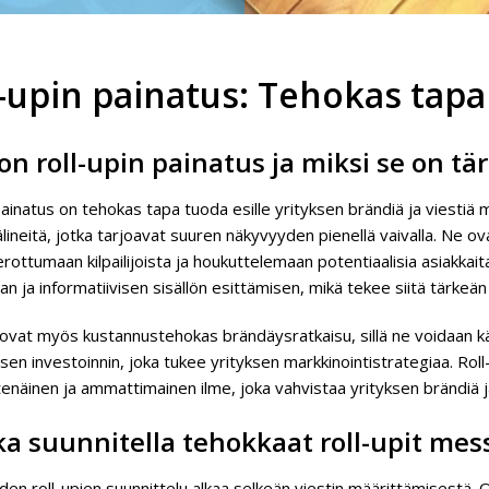
l-upin painatus: Tehokas tapa
on roll-upin painatus ja miksi se on tä
ainatus on tehokas tapa tuoda esille yrityksen brändiä ja viestiä me
ineitä, jotka tarjoavat suuren näkyvyyden pienellä vaivalla. Ne ova
erottumaan kilpailijoista ja houkuttelemaan potentiaalisia asiakkait
an ja informatiivisen sisällön esittämisen, mikä tekee siitä tärke
t ovat myös kustannustehokas brändäysratkaisu, sillä ne voidaan 
isen investoinnin, joka tukee yrityksen markkinointistrategiaa. Ro
enäinen ja ammattimainen ilme, joka vahvistaa yrityksen brändiä ja 
a suunnitella tehokkaat roll-upit mess
en roll-upien suunnittelu alkaa selkeän viestin määrittämisestä. O