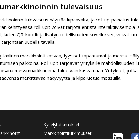
umarkkinoinnin tulevaisuus
kkinoinnin tulevaisuus näyttää lupaavalta, ja roll-up-painatus tu
an kehittyessä roll-upit voivat tarjota entistä interaktiivisempia
, kuten QR-koodit ja lisätyn todellisuuden sovellukset, voivat inte
 tarjontaan uudella tavalla.
gitaalinen markkinointi kasvaa, fyysiset tapahtumat ja messut säi
tumisen paikkoina. Roll-upit tarjoavat yrityksille mahdollisuuden l
 osana messumarkkinointia tulee vain kasvamaan. Yritykset, jotka 
aavansa merkittävää näkyvyyttä ja kilpailuetua messuilla.
s
Kyselytutkimukset
rkkinointi
Markkinointitutkimukset