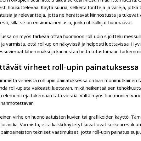
esti houkuttelevaa. Käytä suuria, selkeitä fontteja ja värejä, jotka 
tuisia ja relevantteja, jotta ne herättävät kiinnostusta ja tukevat v
iesti, sillä se on ensimmäinen asia, jonka ohikulkijat huomaavat.
lussa on myös tärkeää ottaa huomioon roll-upin sijoittelu messuil
 ja varmista, että roll-up on näkyvissä ja helposti luettavissa. Hy
ssuvieraat lähemmäksi ja kannustaa heitä tutustumaan tarkemmin y
ttävät virheet roll-upin painatuksessa
simmistä virheistä roll-upin painatuksessa on liian monimutkainen tai
hdä roll-upista vaikeasti luettavan, mikä heikentää sen tehokkuutt
ia elementtejä tukemaan tätä viestiä. Vältä myös liian monien värien
i hahmotettavan.
leinen virhe on huonolaatuisten kuvien tai grafiikoiden käyttö. T
 brändiä. Varmista, että kaikki käytetyt kuvat ovat korkearesoluutio
 painoaineiston tekniset vaatimukset, jotta roll-upin painatus suju