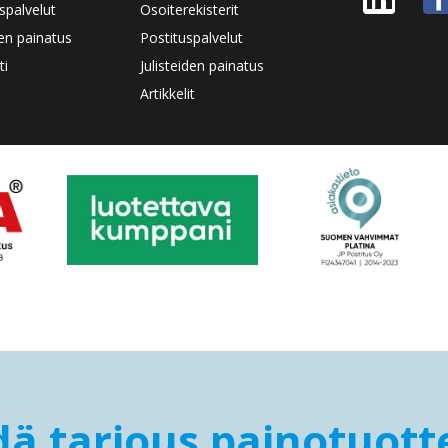
spalvelut
Osoiterekisterit
den painatus
Postituspalvelut
ti
Julisteiden painatus
Artikkelit