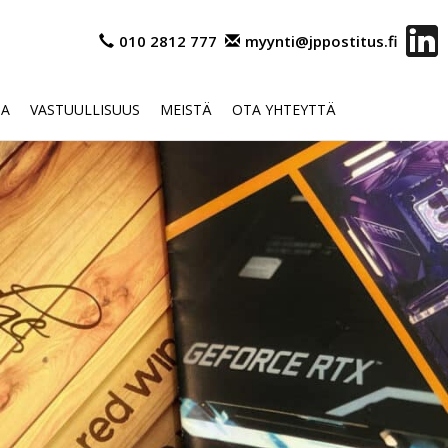
010 2812 777
myynti@jppostitus.fi
OA
VASTUULLISUUS
MEISTÄ
OTA YHTEYTTÄ