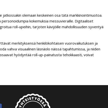
lee jatkossakin olemaan keskeinen osa tätä markkinointimuotoa.
 ja personoidumpia kokemuksia messuvieraille. Digitaaliset
groitua roll-upeihin, tarjoten kävijöille mahdollisuuden syventyä
lyttävät merkityksensä henkilökohtaisen vuorovaikutuksen ja
uoda vahva visuaalinen läsnäolo näissä tapahtumissa, ja niiden
osaavat hyödyntää roll-up-painatusta tehokkaasti, voivat