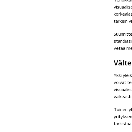
visuaalis
korkealaa
tärkein v
Suunnitte
ständiäsi
vetää me
Välte
Yksi ylei
voivat te
visuaalis
vaikeast
Toinen y
yrityksen
tarkistaa