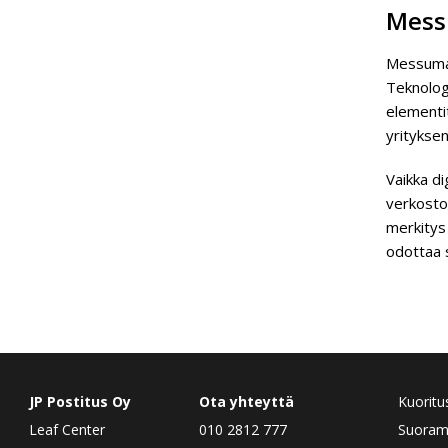
Mess
Messumar
Teknologi
elementit
yrityksen
Vaikka di
verkostoi
merkitys
odottaa s
JP Postitus Oy
Ota yhteyttä
Kuoritu
Leaf Center
010 2812 777
Suorama