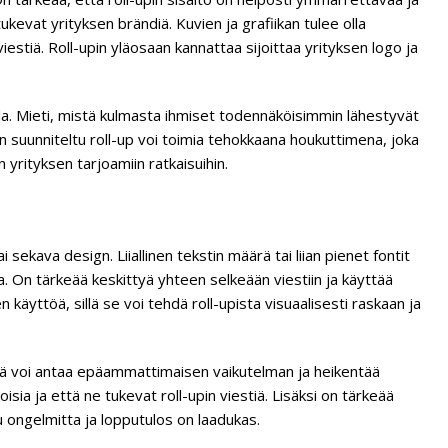
tukevat yrityksen brändiä. Kuvien ja grafiikan tulee olla
iestiä. Roll-upin yläosaan kannattaa sijoittaa yrityksen logo ja
la. Mieti, mistä kulmasta ihmiset todennäköisimmin lähestyvät
vin suunniteltu roll-up voi toimia tehokkaana houkuttimena, joka
rityksen tarjoamiin ratkaisuihin.
 sekava design. Liiallinen tekstin määrä tai liian pienet fontit
a. On tärkeää keskittyä yhteen selkeään viestiin ja käyttää
 käyttöä, sillä se voi tehdä roll-upista visuaalisesti raskaan ja
ämä voi antaa epäammattimaisen vaikutelman ja heikentää
isia ja että ne tukevat roll-upin viestiä. Lisäksi on tärkeää
u ongelmitta ja lopputulos on laadukas.