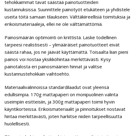
tehokkaimmat tavat säästää painotuotteiden
kustannuksissa. Suunnittele painotyöt etukäteen ja yhdistele
useita töitä samaan tilaukseen. Välttäkiireellisiä toimituksia ja
erikoismateriaaleja, ellei ne ole välttämättömiä.
Painosmäärän optimointi on kriittistä. Laske todellinen
tarpeesi realistisesti – ylimääräiset painotuotteet eivät
säästä rahaa, jos ne jäävät käyttämättä. Toisaalta liian pieni
painos voi nostaa yksikköhintaa merkittävästi. Kysy
painotalosta eri painosmäärien hinnat ja valitse
kustannustehokkain vaihtoehto.
Materiaalivalinnoissa standardilaadut ovat yleensä
edullisimpia. 170g mattapaperi on monipuolinen valinta
useimpiin esitteisiin, ja 300g mattapaperi toimii hyvin
käyntikorteissa. Erikoismateriaalit ja pinnoitukset nostavat
hintaa merkittävästi, joten harkitse niiden tarpeellisuutta
huolellisesti.