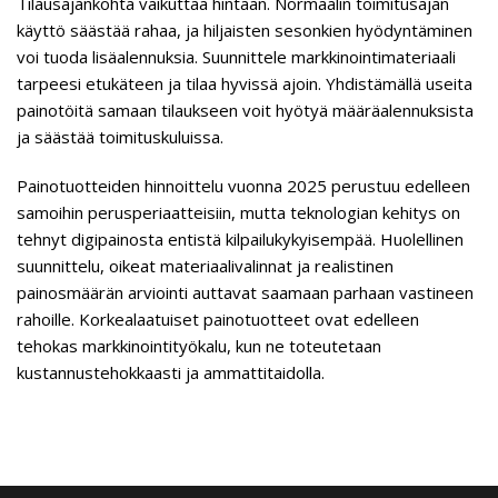
Tilausajankohta vaikuttaa hintaan. Normaalin toimitusajan
käyttö säästää rahaa, ja hiljaisten sesonkien hyödyntäminen
voi tuoda lisäalennuksia. Suunnittele markkinointimateriaali
tarpeesi etukäteen ja tilaa hyvissä ajoin. Yhdistämällä useita
painotöitä samaan tilaukseen voit hyötyä määräalennuksista
ja säästää toimituskuluissa.
Painotuotteiden hinnoittelu vuonna 2025 perustuu edelleen
samoihin perusperiaatteisiin, mutta teknologian kehitys on
tehnyt digipainosta entistä kilpailukykyisempää. Huolellinen
suunnittelu, oikeat materiaalivalinnat ja realistinen
painosmäärän arviointi auttavat saamaan parhaan vastineen
rahoille. Korkealaatuiset painotuotteet ovat edelleen
tehokas markkinointityökalu, kun ne toteutetaan
kustannustehokkaasti ja ammattitaidolla.