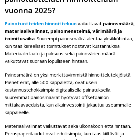
vuonna 2025?
Painotuotteiden hinnoitteluun
vaikuttavat
painosmäärä,
materiaalivalinnat, painomenetelmä, värimäärä ja
toimitusaika
. Suurempi painosmäärä alentaa yksikköhintaa,
kun taas kiireelliset toimitukset nostavat kustannuksia.
Materiaalin laatu ja paksuus sekä painovärien määrä
vaikuttavat suoraan lopulliseen hintaan.
Painosmäärä on yksi merkittävimmistä hinnoittelutekijöistä.
Pienet erät, alle 500 kappaletta, ovat usein
kustannustehokkaimpia digitaalisella painatuksella.
Suuremmat painosmäärät hyötyvät offsetpainon
mittakaavaeduista, kun alkuinvestointi jakautuu useammalle
kappaleelle.
Materiaalivalinnat vaikuttavat sekä ulkonäköön että hintaan.
Peruspaperilaadut ovat edullisimpia, kun taas kiiltävät ja