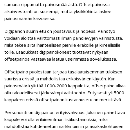
samana riippumatta painosmäärästä. Offsetpainossa
alkuinvestointi on suurempi, mutta yksikköhinta laskee
painosmäärän kasvaessa.
Digipainon suurin etu on joustavuus ja nopeus. Painotyö
voidaan aloittaa välittömästi ilman painolevyjen valmistusta,
mikä tekee siitä ihanteellisen pienille eräkoille ja kiireellisille
töille. Laadukkaat digipainokoneet tuottavat nykyään
offsetpainoa vastaavaa laatua useimmissa sovelluksissa.
Offsetpaino puolestaan tarjoaa tasalaatuisemman tuloksen
suurissa erissä ja mahdollistaa erikoisvärien käytön. Kun
painosmäärä ylittää 1000-2000 kappaletta, offsetpaino alkaa
olla taloudellisesti järkevämpi vaihtoehto. Erityisesti yli 5000
kappaleen erissä offsetpainon kustannusetu on merkittävä.
Personointi on digipainon erityisvahvuus. Jokainen painettava
kappale voi olla erilainen ilman lisäkustannuksia, mikä
mahdollistaa kohdennetun markkinoinnin ja asiakaskohtaisen