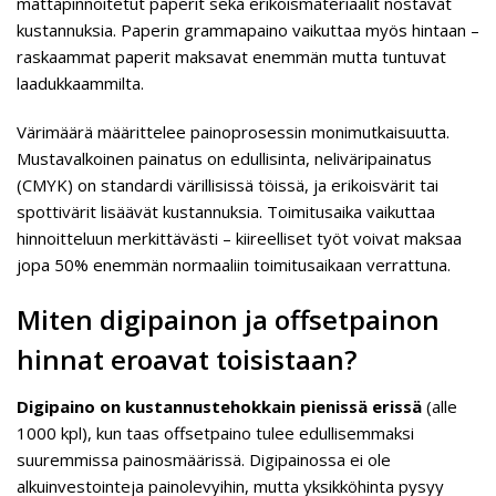
mattapinnoitetut paperit sekä erikoismateriaalit nostavat
kustannuksia. Paperin grammapaino vaikuttaa myös hintaan –
raskaammat paperit maksavat enemmän mutta tuntuvat
laadukkaammilta.
Värimäärä määrittelee painoprosessin monimutkaisuutta.
Mustavalkoinen painatus on edullisinta, neliväripainatus
(CMYK) on standardi värillisissä töissä, ja erikoisvärit tai
spottivärit lisäävät kustannuksia. Toimitusaika vaikuttaa
hinnoitteluun merkittävästi – kiireelliset työt voivat maksaa
jopa 50% enemmän normaaliin toimitusaikaan verrattuna.
Miten digipainon ja offsetpainon
hinnat eroavat toisistaan?
Digipaino on kustannustehokkain pienissä erissä
(alle
1000 kpl), kun taas offsetpaino tulee edullisemmaksi
suuremmissa painosmäärissä. Digipainossa ei ole
alkuinvestointeja painolevyihin, mutta yksikköhinta pysyy