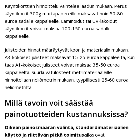
Käyntikorttien hinnoittelu vaihtelee laadun mukaan. Perus
käyntikortit 300g mattapapereille maksavat noin 50-80
euroa sadalle kappaleelle. Laminoidut tai UV-lakoidut
käyntikortit voivat maksaa 100-150 euroa sadalle
kappaleelle.
Julisteiden hinnat määräytyvät koon ja materiaalin mukaan.
A3-kokoiset julisteet maksavat 15-25 euroa kappaleelta, kun
taas A1-kokoiset julisteet voivat maksaa 35-50 euroa
kappaleelta. Suurkuvatulosteet metrimateriaaleille
hinnoitellaan neliömetrin mukaan, tyypillisesti 25-60 euroa
neliömetriltä.
Millä tavoin voit säästää
painotuotteiden kustannuksissa?
Oikean painosmäärän valinta, standardimateriaalien
käyttö ja riittävän pitkä toimitusaika
ovat