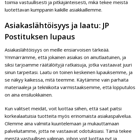
toimia vastuullisesti ja pitkäjänteisesti, mikä tekee meistä
luotettavan kumppanin kaikille asiakkaillemme.
Asiakaslähtöisyys ja laatu: JP
Postituksen lupaus
Asiakaslähtöisyys on meille ensiarvoisen tärkeää.
Ymmärrämme, että jokainen asiakas on ainutlaatuinen, ja
siksi tarjoamme räätälöityjä ratkaisuja, jotka vastaavat juuri
sinun tarpeitasi. Laatu on toinen keskeinen lupauksemme, ja
se näkyy kaikessa, mitä teemme. Käytämme vain parhaita
materiaaleja ja tekniikoita varmistaaksemme, että lopputulos
on aina ensiluokkainen.
Kun valitset meidät, voit luottaa siihen, että saat paitsi
korkealaatuisia tuotteita myös erinomaista asiakaspalvelua.
Olemme aina valmiita kuuntelemaan ja mukauttamaan
palveluitamme, jotta ne vastaavat odotuksiasi. Tämä tekee
meistä vastuullisen valinnan, johon voit luottaa nyt ja