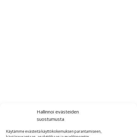
Hallinnoi evästeiden
suostumusta
Käytämme
evästeitä
käyttökokemuksen
parantamiseen,
kävijäseurantaan,
analytiikkaan ja markkinointiin
.