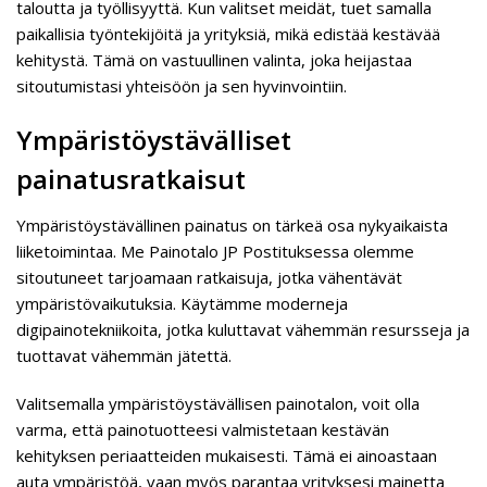
taloutta ja työllisyyttä. Kun valitset meidät, tuet samalla
paikallisia työntekijöitä ja yrityksiä, mikä edistää kestävää
kehitystä. Tämä on vastuullinen valinta, joka heijastaa
sitoutumistasi yhteisöön ja sen hyvinvointiin.
Ympäristöystävälliset
painatusratkaisut
Ympäristöystävällinen painatus on tärkeä osa nykyaikaista
liiketoimintaa. Me Painotalo JP Postituksessa olemme
sitoutuneet tarjoamaan ratkaisuja, jotka vähentävät
ympäristövaikutuksia. Käytämme moderneja
digipainotekniikoita, jotka kuluttavat vähemmän resursseja ja
tuottavat vähemmän jätettä.
Valitsemalla ympäristöystävällisen painotalon, voit olla
varma, että painotuotteesi valmistetaan kestävän
kehityksen periaatteiden mukaisesti. Tämä ei ainoastaan
auta ympäristöä, vaan myös parantaa yrityksesi mainetta