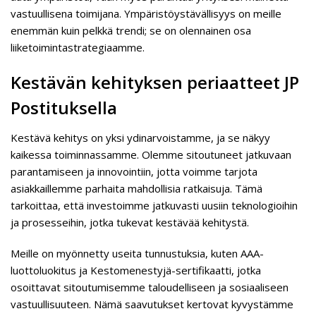
vastuullisena toimijana. Ympäristöystävällisyys on meille
enemmän kuin pelkkä trendi; se on olennainen osa
liiketoimintastrategiaamme.
Kestävän kehityksen periaatteet JP
Postituksella
Kestävä kehitys on yksi ydinarvoistamme, ja se näkyy
kaikessa toiminnassamme. Olemme sitoutuneet jatkuvaan
parantamiseen ja innovointiin, jotta voimme tarjota
asiakkaillemme parhaita mahdollisia ratkaisuja. Tämä
tarkoittaa, että investoimme jatkuvasti uusiin teknologioihin
ja prosesseihin, jotka tukevat kestävää kehitystä.
Meille on myönnetty useita tunnustuksia, kuten AAA-
luottoluokitus ja Kestomenestyjä-sertifikaatti, jotka
osoittavat sitoutumisemme taloudelliseen ja sosiaaliseen
vastuullisuuteen. Nämä saavutukset kertovat kyvystämme