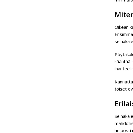
Miten
Oikean k
Ensimmäis
seinäkale
Pöytäkale
kääntää s
ihanteell
Kannattaa
toiset ov
Erila
Seinäkale
mahdollis
helposti 