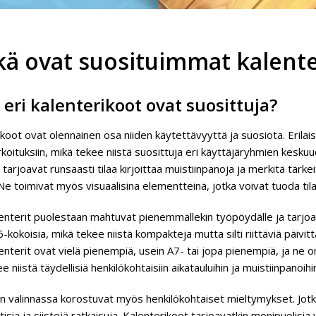
kä ovat suosituimmat kalenter
 eri kalenterikoot ovat suosittuja?
koot ovat olennainen osa niiden käytettävyyttä ja suosiota. Erilaise
koituksiin, mikä tekee niistä suosittuja eri käyttäjäryhmien kesku
 tarjoavat runsaasti tilaa kirjoittaa muistiinpanoja ja merkitä tärk
 Ne toimivat myös visuaalisina elementteinä, jotka voivat tuoda til
enterit puolestaan mahtuvat pienemmällekin työpöydälle ja tarjoa
6-kokoisia, mikä tekee niistä kompakteja mutta silti riittäviä päiv
nterit ovat vielä pienempiä, usein A7- tai jopa pienempiä, ja ne 
e niistä täydellisiä henkilökohtaisiin aikatauluihin ja muistiinpanoihi
n valinnassa korostuvat myös henkilökohtaiset mieltymykset. Jotku
tisia ja siistejä ratkaisuja. Kalenterikoot tarjoavatkin monipuolisia v