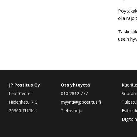
Pöytäkale
olla rajo
Taskukale
usein hyv
JP Postitus Oy
Ota yhteyttä
Kuoritu
Leaf Center
010 2812 777
Suorama
Hiidenkatu 7 G
myynti@jppostitus.fi
Tulostu
20360 TURKU
Tietosuoja
Esittei
Digitoin