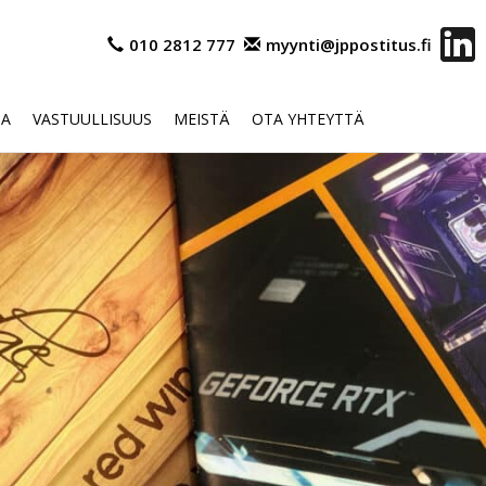
010 2812 777
myynti@jppostitus.fi
OA
VASTUULLISUUS
MEISTÄ
OTA YHTEYTTÄ