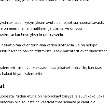
 yksinkertaisen kysymyksen avulla se helpottuu huomattavasti.
ve on enemmän ammatillinen ja tilan tarve on suuri,
vuoden tarkastelun yhdellä silmäyksellä.
a haluat pitää kalenterin aina käden ulottuvilla. Se on helppo
 muistutuksena päivän tehtävistä. Taskukalenterit ovat puolestaan
alenterit tarjoavat runsaasti tilaa jokaiselle päivälle, kun taas
 haluat kirjata kalenteriin.
at
vuodesta. Niiden etuna on helppokäyttöisyys ja suuri koko, joka
enkin olla se, että ne vaativat tilaa seinältä ja eivät ole