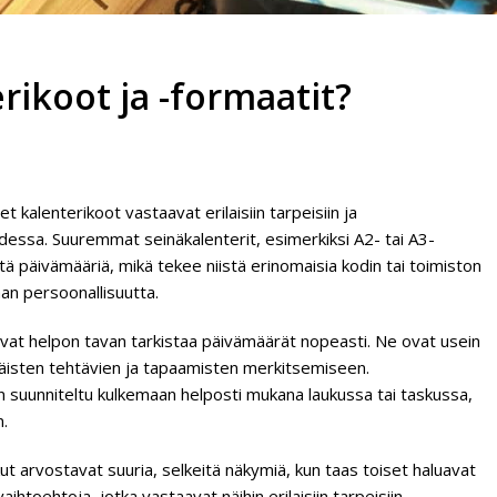
ikoot ja -formaatit?
t kalenterikoot vastaavat erilaisiin tarpeisiin ja
udessa. Suuremmat seinäkalenterit, esimerkiksi A2- tai A3-
eitä päivämääriä, mikä tekee niistä erinomaisia kodin tai toimiston
aan persoonallisuutta.
vat helpon tavan tarkistaa päivämäärät nopeasti. Ne ovat usein
ittäisten tehtävien ja tapaamisten merkitsemiseen.
on suunniteltu kulkemaan helposti mukana laukussa tai taskussa,
n.
t arvostavat suuria, selkeitä näkymiä, kun taas toiset haluavat
aihtoehtoja, jotka vastaavat näihin erilaisiin tarpeisiin.