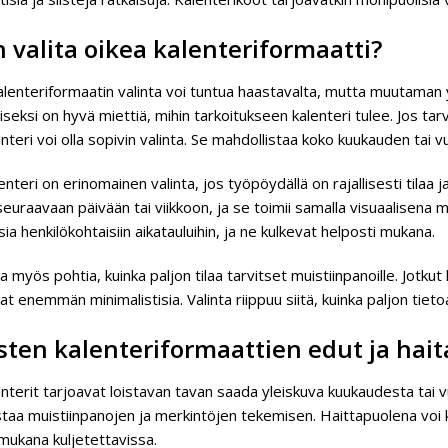
 valita oikea kalenteriformaatti?
alenteriformaatin valinta voi tuntua haastavalta, mutta muutaman
eksi on hyvä miettiä, mihin tarkoitukseen kalenteri tulee. Jos tar
nteri voi olla sopivin valinta. Se mahdollistaa koko kuukauden tai 
nteri on erinomainen valinta, jos työpöydällä on rajallisesti tilaa j
euraavaan päivään tai viikkoon, ja se toimii samalla visuaalisena
isia henkilökohtaisiin aikatauluihin, ja ne kulkevat helposti mukana.
 myös pohtia, kuinka paljon tilaa tarvitset muistiinpanoille. Jotkut k
at enemmän minimalistisia. Valinta riippuu siitä, kuinka paljon tietoa
isten kalenteriformaattien edut ja hait
nterit tarjoavat loistavan tavan saada yleiskuva kuukaudesta tai 
taa muistiinpanojen ja merkintöjen tekemisen. Haittapuolena voi kuit
mukana kuljetettavissa.