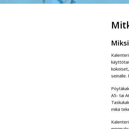
Mit
Miksi
Kalenteri
käyttötar
kokoiset,
seinälle.
Pöytäkal
A5- tai A
Taskukale
mikä teke
Kalenteri
minimalis