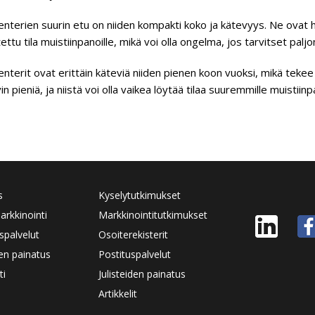
nterien suurin etu on niiden kompakti koko ja kätevyys. Ne ovat he
itettu tila muistiinpanoille, mikä voi olla ongelma, jos tarvitset paljo
nterit ovat erittäin käteviä niiden pienen koon vuoksi, mikä tekee n
in pieniä, ja niistä voi olla vaikea löytää tilaa suuremmille muistiinpa
s
Kyselytutkimukset
rkkinointi
Markkinointitutkimukset
spalvelut
Osoiterekisterit
den painatus
Postituspalvelut
ti
Julisteiden painatus
Artikkelit