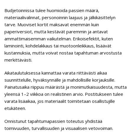
Budjetoinnissa tulee huomioida passien määrä,
materiaalivalinnat, personoinnin laajuus ja jälkikäsittelyn
tarve. Muoviset kortit maksavat enemmän kuin
paperiversiot, mutta kestävät paremmin ja antavat
ammattimaisemman vaikutelman. Erikoisefektit, kuten
laminointi, kohdelakkaus tai muotoonleikkaus, lisäävät
kustannuksia, mutta voivat nostaa tapahtuman arvostusta
merkittävästi.
Aikataulutuksessa kannattaa varata riittävästi aikaa
suunnittelulle, hyväksynnälle ja mahdollisille korjauksille.
Painatusaika riippuu määrästä ja monimutkaisuudesta, mutta
yleensä 1–2 viikkoa on realistinen arvio. Postitukseen tulee
varata lisäaikaa, jos materiaalit toimitetaan osallistujille
etukäteen.
Onnistunut tapahtumapassien toteutus yhdistää
toimivuuden, turvallisuuden ja visuaalisen vetovoiman.