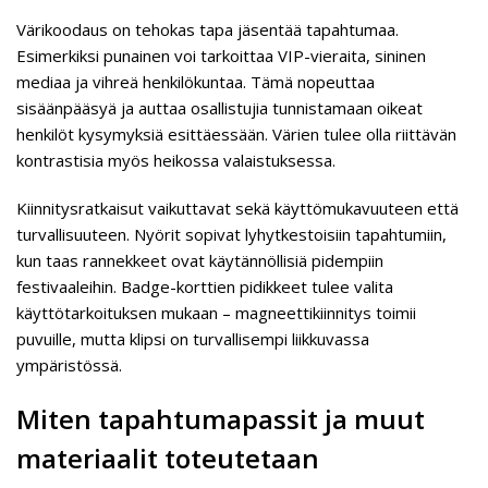
Värikoodaus on tehokas tapa jäsentää tapahtumaa.
Esimerkiksi punainen voi tarkoittaa VIP-vieraita, sininen
mediaa ja vihreä henkilökuntaa. Tämä nopeuttaa
sisäänpääsyä ja auttaa osallistujia tunnistamaan oikeat
henkilöt kysymyksiä esittäessään. Värien tulee olla riittävän
kontrastisia myös heikossa valaistuksessa.
Kiinnitysratkaisut vaikuttavat sekä käyttömukavuuteen että
turvallisuuteen. Nyörit sopivat lyhytkestoisiin tapahtumiin,
kun taas rannekkeet ovat käytännöllisiä pidempiin
festivaaleihin. Badge-korttien pidikkeet tulee valita
käyttötarkoituksen mukaan – magneettikiinnitys toimii
puvuille, mutta klipsi on turvallisempi liikkuvassa
ympäristössä.
Miten tapahtumapassit ja muut
materiaalit toteutetaan