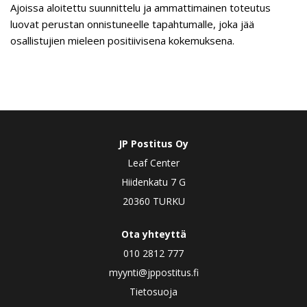
Ajoissa aloitettu suunnittelu ja ammattimainen toteutus
luovat perustan onnistuneelle tapahtumalle, joka jää
osallistujien mieleen positiivisena kokemuksena.
JP Postitus Oy
Leaf Center
Hiidenkatu 7 G
20360 TURKU
Ota yhteyttä
010 2812 777
myynti@jppostitus.fi
Tietosuoja