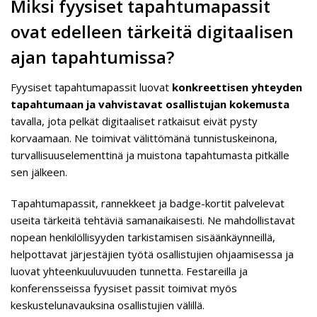
Miksi fyysiset tapahtumapassit
ovat edelleen tärkeitä digitaalisen
ajan tapahtumissa?
Fyysiset tapahtumapassit luovat
konkreettisen yhteyden
tapahtumaan ja vahvistavat osallistujan kokemusta
tavalla, jota pelkät digitaaliset ratkaisut eivät pysty
korvaamaan. Ne toimivat välittömänä tunnistuskeinona,
turvallisuuselementtinä ja muistona tapahtumasta pitkälle
sen jälkeen.
Tapahtumapassit, rannekkeet ja badge-kortit palvelevat
useita tärkeitä tehtäviä samanaikaisesti. Ne mahdollistavat
nopean henkilöllisyyden tarkistamisen sisäänkäynneillä,
helpottavat järjestäjien työtä osallistujien ohjaamisessa ja
luovat yhteenkuuluvuuden tunnetta. Festareilla ja
konferensseissa fyysiset passit toimivat myös
keskustelunavauksina osallistujien välillä.