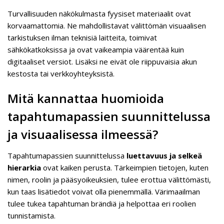
Turvallisuuden näkökulmasta fyysiset materiaalit ovat
korvaamattomia. Ne mahdollistavat välittömän visuaalisen
tarkistuksen ilman teknisiä laitteita, toimivat
sähkökatkoksissa ja ovat vaikeampia väärentää kuin
digitaaliset versiot. Lisäksi ne eivät ole riippuvaisia akun
kestosta tai verkkoyhteyksistä.
Mitä kannattaa huomioida
tapahtumapassien suunnittelussa
ja visuaalisessa ilmeessä?
Tapahtumapassien suunnittelussa
luettavuus ja selkeä
hierarkia
ovat kaiken perusta. Tärkeimpien tietojen, kuten
nimen, roolin ja pääsyoikeuksien, tulee erottua välittömästi,
kun taas lisätiedot voivat olla pienemmällä. Värimaailman
tulee tukea tapahtuman brändiä ja helpottaa eri roolien
tunnistamista.