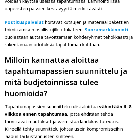
voidaan käyttää useissa tapahtumissa. Laminointi lisää
paperisten passien kestävyyttä merkittävästi.
Postituspalvelut
hoitavat kutsujen ja materiaalipakettien
toimittamisen osallistujille etukäteen.
Suoramarkkinointi
puolestaan auttaa tavoittamaan kohderyhmät tehokkaasti ja
rakentamaan odotuksia tapahtumaa kohtaan.
Milloin kannattaa aloittaa
tapahtumapassien suunnittelu ja
mitä budjetoinnissa tulee
huomioida?
Tapahtumapassien suunnittelu tulisi aloittaa
vähintään 6–8
viikkoa ennen tapahtumaa
, jotta ehditään tehdä
tarvittavat muutokset ja varmistaa laadukas toteutus.
Kiireellä tehty suunnittelu johtaa usein kompromisseihin
laadun tai kustannusten suhteen.