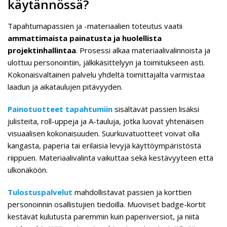
käytännössä?
Tapahtumapassien ja -materiaalien toteutus vaatii
ammattimaista painatusta ja huolellista
projektinhallintaa
. Prosessi alkaa materiaalivalinnoista ja
ulottuu personointiin, jälkikäsittelyyn ja toimitukseen asti.
Kokonaisvaltainen palvelu yhdeltä toimittajalta varmistaa
laadun ja aikataulujen pitävyyden.
Painotuotteet tapahtumiin
sisältävät passien lisäksi
julisteita, roll-uppeja ja A-tauluja, jotka luovat yhtenäisen
visuaalisen kokonaisuuden. Suurkuvatuotteet voivat olla
kangasta, paperia tai erilaisia levyjä käyttöympäristöstä
riippuen. Materiaalivalinta vaikuttaa sekä kestävyyteen että
ulkonäköön.
Tulostuspalvelut
mahdollistavat passien ja korttien
personoinnin osallistujien tiedoilla. Muoviset badge-kortit
kestävät kulutusta paremmin kuin paperiversiot, ja niitä