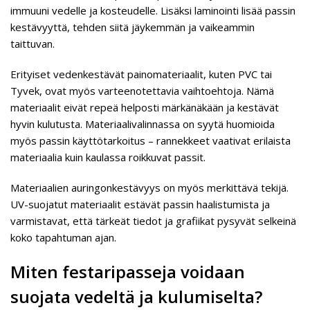
immuuni vedelle ja kosteudelle. Lisäksi laminointi lisää passin
kestävyyttä, tehden siitä jäykemmän ja vaikeammin
taittuvan.
Erityiset vedenkestävät painomateriaalit, kuten PVC tai
Tyvek, ovat myös varteenotettavia vaihtoehtoja. Nämä
materiaalit eivät repeä helposti märkänäkään ja kestävät
hyvin kulutusta. Materiaalivalinnassa on syytä huomioida
myös passin käyttötarkoitus – rannekkeet vaativat erilaista
materiaalia kuin kaulassa roikkuvat passit.
Materiaalien auringonkestävyys on myös merkittävä tekijä.
UV-suojatut materiaalit estävät passin haalistumista ja
varmistavat, että tärkeät tiedot ja grafiikat pysyvät selkeinä
koko tapahtuman ajan.
Miten festaripasseja voidaan
suojata vedeltä ja kulumiselta?