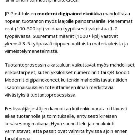
JP Postituksen
moderni digipainotekniikka
mahdollistaa
nopean tuotannon myös laajoille painosmäärille. Pienemmät
erät (100-500 kpl) voidaan tyypillisesti valmistaa 1-2
työpäivässä. Suuremmat määrät (1000+ kpl) vaativat
yleensä 3-5 työpäivää riippuen valituista materiaaleista ja
viimeistelymenetelmistä.
Tuotantoprosessin aikatauluun vaikuttavat myös mahdolliset
erikoistarpeet, kuten yksilölliset numeroinnit tai QR-koodit.
Modernit digipainokoneet kuitenkin mahdollistavat näiden
lisäominaisuuksien toteuttamisen ilman merkittäviä
viivästyksiä tuotantoprosessissa.
Festivaalijärjestäjien kannattaa kuitenkin varata riittävästi
aikaa tuotannolle ja toimitukselle, erityisesti kiireisen
kesäsesongin aikana. Hyvä suunnittelu ja ennakointi
varmistavat, että passit ovat valmiita hyvissä ajoin ennen
tapahtumaa.