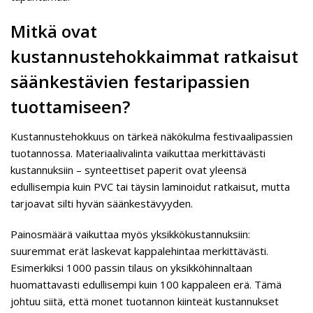
Mitkä ovat
kustannustehokkaimmat ratkaisut
säänkestävien festaripassien
tuottamiseen?
Kustannustehokkuus on tärkeä näkökulma festivaalipassien
tuotannossa. Materiaalivalinta vaikuttaa merkittävästi
kustannuksiin – synteettiset paperit ovat yleensä
edullisempia kuin PVC tai täysin laminoidut ratkaisut, mutta
tarjoavat silti hyvän säänkestävyyden.
Painosmäärä vaikuttaa myös yksikkökustannuksiin:
suuremmat erät laskevat kappalehintaa merkittävästi.
Esimerkiksi 1000 passin tilaus on yksikköhinnaltaan
huomattavasti edullisempi kuin 100 kappaleen erä. Tämä
johtuu siitä, että monet tuotannon kiinteät kustannukset