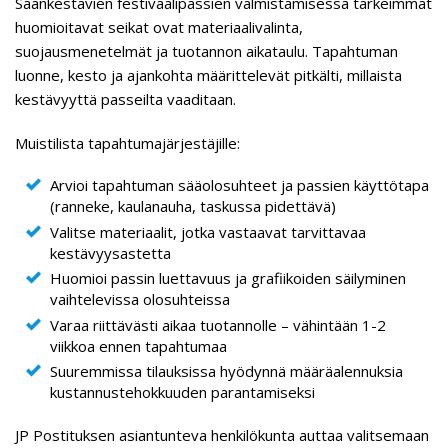
Säänkestävien festivaalipassien valmistamisessa tärkeimmät
huomioitavat seikat ovat materiaalivalinta,
suojausmenetelmät ja tuotannon aikataulu. Tapahtuman
luonne, kesto ja ajankohta määrittelevät pitkälti, millaista
kestävyyttä passeilta vaaditaan.
Muistilista tapahtumajärjestäjille:
Arvioi tapahtuman sääolosuhteet ja passien käyttötapa
(ranneke, kaulanauha, taskussa pidettävä)
Valitse materiaalit, jotka vastaavat tarvittavaa
kestävyysastetta
Huomioi passin luettavuus ja grafiikoiden säilyminen
vaihtelevissa olosuhteissa
Varaa riittävästi aikaa tuotannolle – vähintään 1-2
viikkoa ennen tapahtumaa
Suuremmissa tilauksissa hyödynnä määräalennuksia
kustannustehokkuuden parantamiseksi
JP Postituksen asiantunteva henkilökunta auttaa valitsemaan