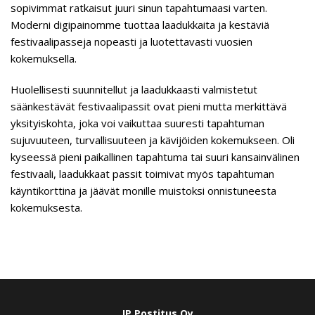
sopivimmat ratkaisut juuri sinun tapahtumaasi varten.
Moderni digipainomme tuottaa laadukkaita ja kestäviä
festivaalipasseja nopeasti ja luotettavasti vuosien
kokemuksella.
Huolellisesti suunnitellut ja laadukkaasti valmistetut
säänkestävät festivaalipassit ovat pieni mutta merkittävä
yksityiskohta, joka voi vaikuttaa suuresti tapahtuman
sujuvuuteen, turvallisuuteen ja kävijöiden kokemukseen. Oli
kyseessä pieni paikallinen tapahtuma tai suuri kansainvälinen
festivaali, laadukkaat passit toimivat myös tapahtuman
käyntikorttina ja jäävät monille muistoksi onnistuneesta
kokemuksesta.
JP Postitus Oy