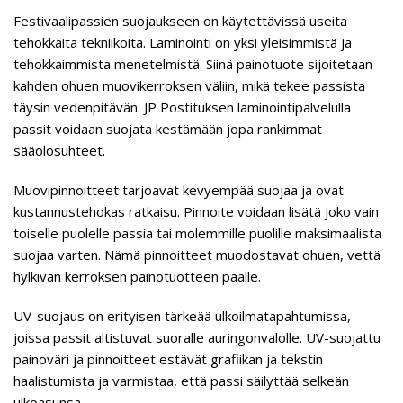
Festivaalipassien suojaukseen on käytettävissä useita
tehokkaita tekniikoita. Laminointi on yksi yleisimmistä ja
tehokkaimmista menetelmistä. Siinä painotuote sijoitetaan
kahden ohuen muovikerroksen väliin, mikä tekee passista
täysin vedenpitävän. JP Postituksen laminointipalvelulla
passit voidaan suojata kestämään jopa rankimmat
sääolosuhteet.
Muovipinnoitteet tarjoavat kevyempää suojaa ja ovat
kustannustehokas ratkaisu. Pinnoite voidaan lisätä joko vain
toiselle puolelle passia tai molemmille puolille maksimaalista
suojaa varten. Nämä pinnoitteet muodostavat ohuen, vettä
hylkivän kerroksen painotuotteen päälle.
UV-suojaus on erityisen tärkeää ulkoilmatapahtumissa,
joissa passit altistuvat suoralle auringonvalolle. UV-suojattu
painoväri ja pinnoitteet estävät grafiikan ja tekstin
haalistumista ja varmistaa, että passi säilyttää selkeän
ulkoasunsa.