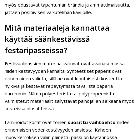
myös edustavat tapahtuman brändiä ja ammattimaisuutta,
jättäen positiivisen vaikutelman kävijöille.
Mitä materiaaleja kannattaa
käyttää säänkestävissä
festaripasseissa?
Festivaalipassien materiaalivalinnat ovat avainasemassa
niiden kestävyyden kannalta. Synteettiset paperit ovat
erinomainen valinta, sillä ne ovat luontaisesti kosteutta
hylkiviä ja kestävät repeytymistä tavallista paperia
paremmin. Nämä polyesteristä tai polypropeenista
valmistetut materiaalit säilyttävät painojäljen selkeänä myös
kosteissa olosuhteissa.
Laminoidut kortit ovat toinen
suosittu vaihtoehto
niiden
erinomaisen vedenkestävyyden ansiosta. Kahden
muovikerroksen väliin painettu passi on käytännössä