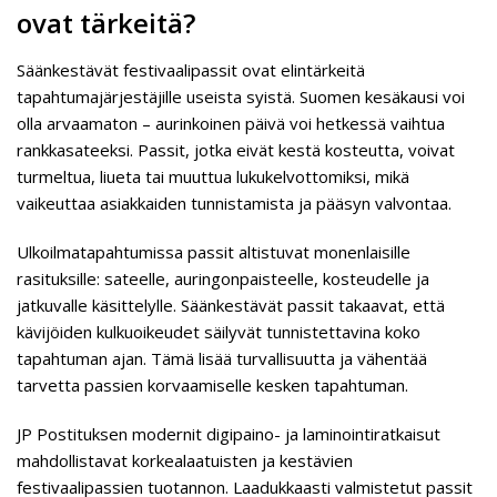
ovat tärkeitä?
Säänkestävät festivaalipassit ovat elintärkeitä
tapahtumajärjestäjille useista syistä. Suomen kesäkausi voi
olla arvaamaton – aurinkoinen päivä voi hetkessä vaihtua
rankkasateeksi. Passit, jotka eivät kestä kosteutta, voivat
turmeltua, liueta tai muuttua lukukelvottomiksi, mikä
vaikeuttaa asiakkaiden tunnistamista ja pääsyn valvontaa.
Ulkoilmatapahtumissa passit altistuvat monenlaisille
rasituksille: sateelle, auringonpaisteelle, kosteudelle ja
jatkuvalle käsittelylle. Säänkestävät passit takaavat, että
kävijöiden kulkuoikeudet säilyvät tunnistettavina koko
tapahtuman ajan. Tämä lisää turvallisuutta ja vähentää
tarvetta passien korvaamiselle kesken tapahtuman.
JP Postituksen modernit digipaino- ja laminointiratkaisut
mahdollistavat korkealaatuisten ja kestävien
festivaalipassien tuotannon. Laadukkaasti valmistetut passit