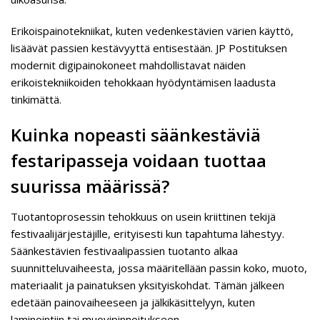
Erikoispainotekniikat, kuten vedenkestävien värien käyttö,
lisäävät passien kestävyyttä entisestään. JP Postituksen
modernit digipainokoneet mahdollistavat näiden
erikoistekniikoiden tehokkaan hyödyntämisen laadusta
tinkimättä.
Kuinka nopeasti säänkestäviä
festaripasseja voidaan tuottaa
suurissa määrissä?
Tuotantoprosessin tehokkuus on usein kriittinen tekijä
festivaalijärjestäjille, erityisesti kun tapahtuma lähestyy.
Säänkestävien festivaalipassien tuotanto alkaa
suunnitteluvaiheesta, jossa määritellään passin koko, muoto,
materiaalit ja painatuksen yksityiskohdat. Tämän jälkeen
edetään painovaiheeseen ja jälkikäsittelyyn, kuten
laminointiin tai muovipinnoitukseen.