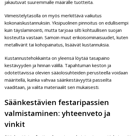
jakautuvat suuremmalle määrälle tuotteita.
Viimeistelytasolla on myös merkittävä vaikutus
kokonaiskustannuksiin. Yksipuolinen pinnoitus on edullisempi
kuin täyslaminointi, mutta tarjoaa silti kohtuullisen suojan
kosteutta vastaan. Samoin muut erikoisominaisuudet, kuten
metallivärit tai kohopainatus, lisäävät kustannuksia.
Kustannustehokkainta on yleensä löytää tasapaino
kestävyyden ja hinnan välillä. Tapahtuman keston ja
odotettavissa olevien sääolosuhteiden perusteella voidaan
määritellä, kuinka vahvaa säänkestävyyttä passeilta
vaaditaan, ja valita materiaalit sen mukaisesti.
Säänkestävien festaripassien
valmistaminen: yhteenveto ja
vinkit