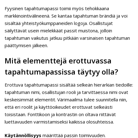
Fyysinen tapahtumapassi toimii myös tehokkaana
markkinointivälineenä. Se kantaa tapahtuman brändiä ja voi
sisältää yhteistyökumppaneiden logoja. Osallistujat
säilyttävät usein mielekkäät passit muistona, jolloin
tapahtuman vaikutus jatkuu pitkään varsinaisen tapahtuman
päättymisen jälkeen.
Mitä elementtejä erottuvassa
tapahtumapassissa täytyy olla?
Erottuva tapahtumapassi sisältää selkeän hierarkian tiedoille:
tapahtuman nimi, osallistujan rooli ja tarvittaessa nimi ovat
keskeisimmät elementit. Värimaailma tulee suunnitella niin,
että eri roolit ja käyttöoikeudet erottuvat selkeästi
toisistaan. Fonttikoon ja kontrastin on oltava riittävät
luettavuuden varmistamiseksi kaikissa olosuhteissa.
Käytännöllisyys
määrittää passin toimivuuden.