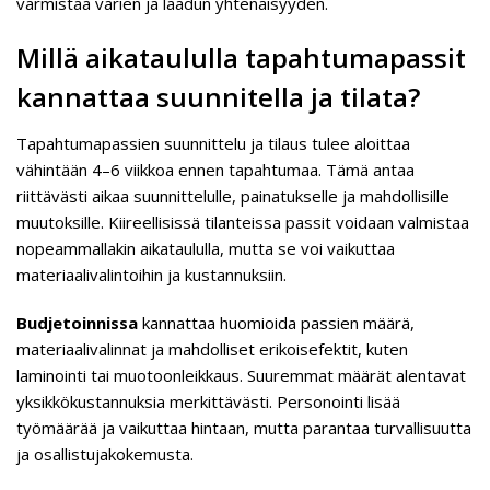
varmistaa värien ja laadun yhtenäisyyden.
Millä aikataululla tapahtumapassit
kannattaa suunnitella ja tilata?
Tapahtumapassien suunnittelu ja tilaus tulee aloittaa
vähintään 4–6 viikkoa ennen tapahtumaa. Tämä antaa
riittävästi aikaa suunnittelulle, painatukselle ja mahdollisille
muutoksille. Kiireellisissä tilanteissa passit voidaan valmistaa
nopeammallakin aikataululla, mutta se voi vaikuttaa
materiaalivalintoihin ja kustannuksiin.
Budjetoinnissa
kannattaa huomioida passien määrä,
materiaalivalinnat ja mahdolliset erikoisefektit, kuten
laminointi tai muotoonleikkaus. Suuremmat määrät alentavat
yksikkökustannuksia merkittävästi. Personointi lisää
työmäärää ja vaikuttaa hintaan, mutta parantaa turvallisuutta
ja osallistujakokemusta.