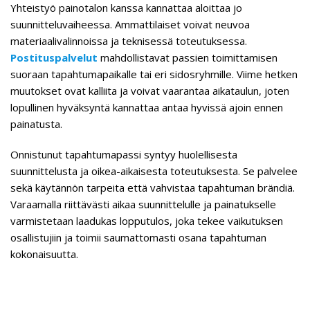
Yhteistyö painotalon kanssa kannattaa aloittaa jo
suunnitteluvaiheessa. Ammattilaiset voivat neuvoa
materiaalivalinnoissa ja teknisessä toteutuksessa.
Postituspalvelut
mahdollistavat passien toimittamisen
suoraan tapahtumapaikalle tai eri sidosryhmille. Viime hetken
muutokset ovat kalliita ja voivat vaarantaa aikataulun, joten
lopullinen hyväksyntä kannattaa antaa hyvissä ajoin ennen
painatusta.
Onnistunut tapahtumapassi syntyy huolellisesta
suunnittelusta ja oikea-aikaisesta toteutuksesta. Se palvelee
sekä käytännön tarpeita että vahvistaa tapahtuman brändiä.
Varaamalla riittävästi aikaa suunnittelulle ja painatukselle
varmistetaan laadukas lopputulos, joka tekee vaikutuksen
osallistujiin ja toimii saumattomasti osana tapahtuman
kokonaisuutta.