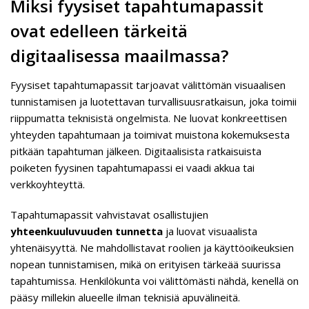
Miksi fyysiset tapahtumapassit
ovat edelleen tärkeitä
digitaalisessa maailmassa?
Fyysiset tapahtumapassit tarjoavat välittömän visuaalisen
tunnistamisen ja luotettavan turvallisuusratkaisun, joka toimii
riippumatta teknisistä ongelmista. Ne luovat konkreettisen
yhteyden tapahtumaan ja toimivat muistona kokemuksesta
pitkään tapahtuman jälkeen. Digitaalisista ratkaisuista
poiketen fyysinen tapahtumapassi ei vaadi akkua tai
verkkoyhteyttä.
Tapahtumapassit vahvistavat osallistujien
yhteenkuuluvuuden tunnetta
ja luovat visuaalista
yhtenäisyyttä. Ne mahdollistavat roolien ja käyttöoikeuksien
nopean tunnistamisen, mikä on erityisen tärkeää suurissa
tapahtumissa. Henkilökunta voi välittömästi nähdä, kenellä on
pääsy millekin alueelle ilman teknisiä apuvälineitä.