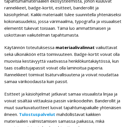
tapahtumamateriaalien ekosysteemistä, johon kuuluvat
rannekkeet, badge-kortit, esitteet, banderollit ja
käsiohjelmat. Kaikki materiaalit tulee suunnitella yhtenäiseksi
kokonaisuudeksi, jossa värimaailma, typografia ja visuaaliset
elementit tukevat toisiaan. Tämä luo ammattimaisen ja
uskottavan vaikutelman tapahtumasta.
Käytännön toteutuksessa
materiaalivalinnat
vaikuttavat
sekä ulkonäköön että toimivuuteen. Badge-kortit voivat olla
muovisia kestävyyttä vaativassa henkilökuntakäytössä, kun
taas osallistujapassit voivat olla laminoitua paperia.
Rannekkeet toimivat lisäturvallisuutena ja voivat noudattaa
samaa värikoodausta kuin passit.
Esitteet ja käsiohjelmat jatkavat samaa visuaalista linjaa ja
voivat sisältää viittauksia passin värikoodeihin. Banderollit ja
muut suurkuvatuotteet luovat tapahtumapaikalle yhtenäisen
ilmeen.
Tulostuspalvelut
mahdollistavat kaikkien
materiaalien valmistamisen samassa paikassa, mikä