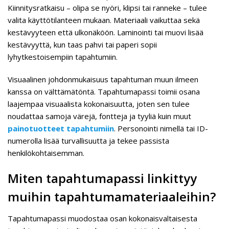
Kiinnitysratkaisu – olipa se nyöri, klipsi tai ranneke – tulee
valita käyttötilanteen mukaan. Materiaali vaikuttaa sekä
kestävyyteen että ulkonäköön. Laminointi tai muovi lisää
kestävyyttä, kun taas pahvi tai paperi sopii
lyhytkestoisempiin tapahtumiin.
Visuaalinen johdonmukaisuus tapahtuman muun ilmeen
kanssa on välttämätöntä. Tapahtumapassi toimii osana
laajempaa visuaalista kokonaisuutta, joten sen tulee
noudattaa samoja värejä, fontteja ja tyyliä kuin muut
painotuotteet tapahtumiin
. Personointi nimellä tai ID-
numerolla lisää turvallisuutta ja tekee passista
henkilökohtaisemman.
Miten tapahtumapassi linkittyy
muihin tapahtumamateriaaleihin?
Tapahtumapassi muodostaa osan kokonaisvaltaisesta