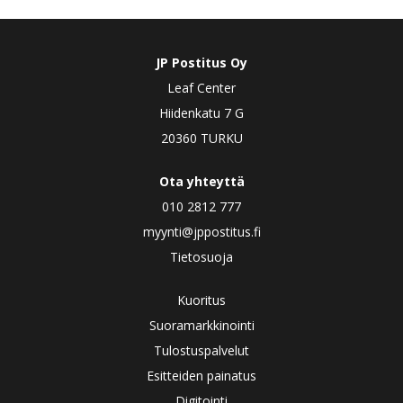
JP Postitus Oy
Leaf Center
Hiidenkatu 7 G
20360 TURKU
Ota yhteyttä
010 2812 777
myynti@jppostitus.fi
Tietosuoja
Kuoritus
Suoramarkkinointi
Tulostuspalvelut
Esitteiden painatus
Digitointi