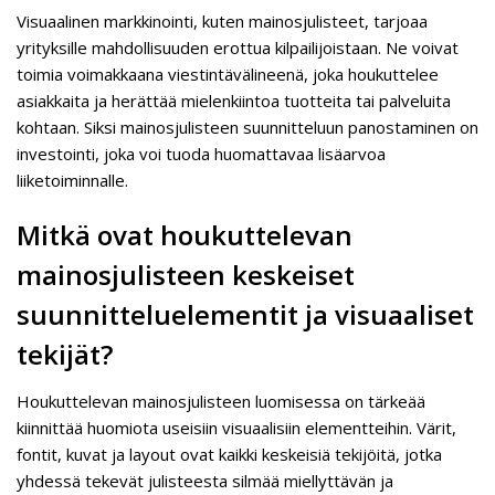
Visuaalinen markkinointi, kuten mainosjulisteet, tarjoaa
yrityksille mahdollisuuden erottua kilpailijoistaan. Ne voivat
toimia voimakkaana viestintävälineenä, joka houkuttelee
asiakkaita ja herättää mielenkiintoa tuotteita tai palveluita
kohtaan. Siksi mainosjulisteen suunnitteluun panostaminen on
investointi, joka voi tuoda huomattavaa lisäarvoa
liiketoiminnalle.
Mitkä ovat houkuttelevan
mainosjulisteen keskeiset
suunnitteluelementit ja visuaaliset
tekijät?
Houkuttelevan mainosjulisteen luomisessa on tärkeää
kiinnittää huomiota useisiin visuaalisiin elementteihin. Värit,
fontit, kuvat ja layout ovat kaikki keskeisiä tekijöitä, jotka
yhdessä tekevät julisteesta silmää miellyttävän ja