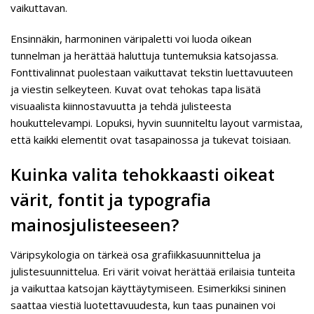
vaikuttavan.
Ensinnäkin, harmoninen väripaletti voi luoda oikean
tunnelman ja herättää haluttuja tuntemuksia katsojassa.
Fonttivalinnat puolestaan vaikuttavat tekstin luettavuuteen
ja viestin selkeyteen. Kuvat ovat tehokas tapa lisätä
visuaalista kiinnostavuutta ja tehdä julisteesta
houkuttelevampi. Lopuksi, hyvin suunniteltu layout varmistaa,
että kaikki elementit ovat tasapainossa ja tukevat toisiaan.
Kuinka valita tehokkaasti oikeat
värit, fontit ja typografia
mainosjulisteeseen?
Väripsykologia on tärkeä osa grafiikkasuunnittelua ja
julistesuunnittelua. Eri värit voivat herättää erilaisia tunteita
ja vaikuttaa katsojan käyttäytymiseen. Esimerkiksi sininen
saattaa viestiä luotettavuudesta, kun taas punainen voi