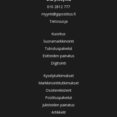
010 2812 777
myynti@jppostitus.fi
Tietosuoja
Kuoritus
Suoramarkkinointi
Tulostuspalvelut
Esitteiden painatus
Digitointi
Kyselytutkimukset
Markkinointitutkimukset
Osoiterekisterit
Postituspalvelut
Julisteiden painatus
Artikkelit