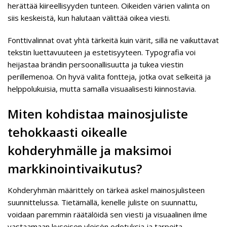
herättää kiireellisyyden tunteen. Oikeiden värien valinta on
siis keskeistä, kun halutaan välittää oikea viesti.
Fonttivalinnat ovat yhtä tärkeitä kuin värit, sillä ne vaikuttavat
tekstin luettavuuteen ja estetisyyteen. Typografia voi
heijastaa brändin persoonallisuutta ja tukea viestin
perillemenoa. On hyvä valita fontteja, jotka ovat selkeitä ja
helppolukuisia, mutta samalla visuaalisesti kiinnostavia.
Miten kohdistaa mainosjuliste
tehokkaasti oikealle
kohderyhmälle ja maksimoi
markkinointivaikutus?
Kohderyhmän määrittely on tärkeä askel mainosjulisteen
suunnittelussa. Tietämällä, kenelle juliste on suunnattu,
voidaan paremmin räätälöidä sen viesti ja visuaalinen ilme
vastaamaan kyseisen yleisön odotuksia ja tarpeita.