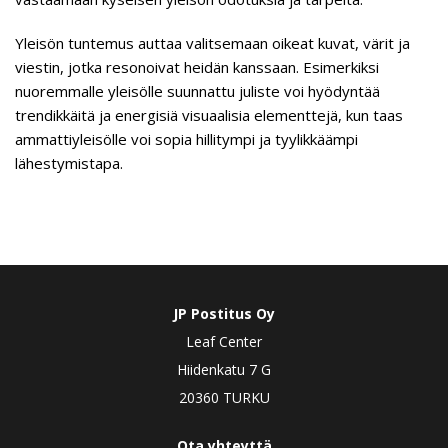
Yleisön tuntemus auttaa valitsemaan oikeat kuvat, värit ja
viestin, jotka resonoivat heidän kanssaan. Esimerkiksi
nuoremmalle yleisölle suunnattu juliste voi hyödyntää
trendikkäitä ja energisiä visuaalisia elementtejä, kun taas
ammattiyleisölle voi sopia hillitympi ja tyylikkäämpi
lähestymistapa.
JP Postitus Oy
Leaf Center
Hiidenkatu 7 G
20360 TURKU
Ota yhteyttä