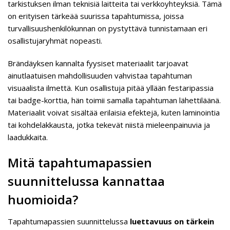
tarkistuksen ilman teknisiä laitteita tai verkkoyhteyksiä. Tämä
on erityisen tärkeää suurissa tapahtumissa, joissa
turvallisuushenkilökunnan on pystyttävä tunnistamaan eri
osallistujaryhmät nopeasti.
Brändäyksen kannalta fyysiset materiaalit tarjoavat
ainutlaatuisen mahdollisuuden vahvistaa tapahtuman
visuaalista ilmettä. Kun osallistuja pitää yllään festaripassia
tai badge-korttia, hän toimii samalla tapahtuman lähettiläänä.
Materiaalit voivat sisältää erilaisia efektejä, kuten laminointia
tai kohdelakkausta, jotka tekevät niistä mieleenpainuvia ja
laadukkaita.
Mitä tapahtumapassien
suunnittelussa kannattaa
huomioida?
Tapahtumapassien suunnittelussa
luettavuus on tärkein