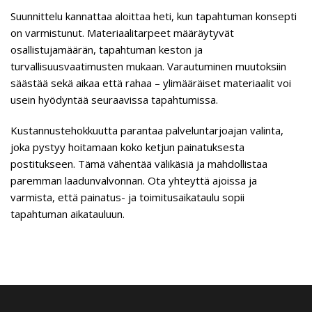
Suunnittelu kannattaa aloittaa heti, kun tapahtuman konsepti
on varmistunut. Materiaalitarpeet määräytyvät
osallistujamäärän, tapahtuman keston ja
turvallisuusvaatimusten mukaan. Varautuminen muutoksiin
säästää sekä aikaa että rahaa – ylimääräiset materiaalit voi
usein hyödyntää seuraavissa tapahtumissa.
Kustannustehokkuutta parantaa palveluntarjoajan valinta,
joka pystyy hoitamaan koko ketjun painatuksesta
postitukseen. Tämä vähentää välikäsiä ja mahdollistaa
paremman laadunvalvonnan. Ota yhteyttä ajoissa ja
varmista, että painatus- ja toimitusaikataulu sopii
tapahtuman aikatauluun.