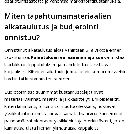
osallistumisastetta ja vähentää markkinointikustannuksia.
Miten tapahtumamateriaalien
aikataulutus ja budjetointi
onnistuu?
Onnistunut aikataulutus alkaa vähintään 6–8 viikkoa ennen
tapahtumaa.
Painatuksen varaaminen ajoissa
varmistaa
laadukkaan lopputuloksen ja mahdollistaa tarvittavat
korjaukset. Kiireinen aikataulu johtaa usein kompromisseihin
laadun tai kustannusten suhteen.
Budjetoinnissa suurimmat kustannustekijät ovat
materiaalivalinnat, määrät ja jälkikäsittelyt. Erikoisefektit,
kuten laminointi, foliointi tai muotoonleikkaus, nostavat
yksikköhintoja, mutta luovat samalla lisäarvoa. Suuremmat
painosmäärät alentavat yksikköhintoja merkittävästi, joten
kannattaa tilata hieman ylimääräisiä kappaleita.