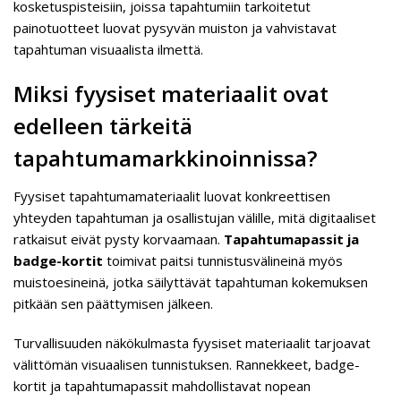
kosketuspisteisiin, joissa tapahtumiin tarkoitetut
painotuotteet luovat pysyvän muiston ja vahvistavat
tapahtuman visuaalista ilmettä.
Miksi fyysiset materiaalit ovat
edelleen tärkeitä
tapahtumamarkkinoinnissa?
Fyysiset tapahtumamateriaalit luovat konkreettisen
yhteyden tapahtuman ja osallistujan välille, mitä digitaaliset
ratkaisut eivät pysty korvaamaan.
Tapahtumapassit ja
badge-kortit
toimivat paitsi tunnistusvälineinä myös
muistoesineinä, jotka säilyttävät tapahtuman kokemuksen
pitkään sen päättymisen jälkeen.
Turvallisuuden näkökulmasta fyysiset materiaalit tarjoavat
välittömän visuaalisen tunnistuksen. Rannekkeet, badge-
kortit ja tapahtumapassit mahdollistavat nopean