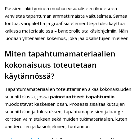
Passien linkittyminen muuhun visuaaliseen ilmeeseen
vahvistaa tapahtuman ammattimaista vaikutelmaa. Samaa
fonttia, väripalettia ja graafisia elementtejä tulisi käyttää
kaikissa materiaaleissa – banderolleista käsiohjelmiin. Näin
luodaan yhtenäinen kokemus, joka jää osallistujien mieleen.
Miten tapahtumamateriaalien
kokonaisuus toteutetaan
käytännössä?
Tapahtumamateriaalien toteuttaminen alkaa kokonaisuuden
suunnittelusta, jossa
painotuotteet tapahtumiin
muodostavat keskeisen osan. Prosessi sisältää kutsujen
suunnittelun ja tulostuksen, tapahtumapassien ja badge-
korttien valmistuksen sekä muiden tukimateriaalien, kuten
banderollien ja käsiohjelmien, tuotannon.