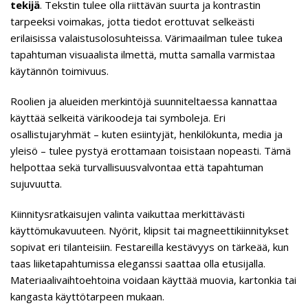
tekijä
. Tekstin tulee olla riittävän suurta ja kontrastin
tarpeeksi voimakas, jotta tiedot erottuvat selkeästi
erilaisissa valaistusolosuhteissa. Värimaailman tulee tukea
tapahtuman visuaalista ilmettä, mutta samalla varmistaa
käytännön toimivuus.
Roolien ja alueiden merkintöjä suunniteltaessa kannattaa
käyttää selkeitä värikoodeja tai symboleja. Eri
osallistujaryhmät – kuten esiintyjät, henkilökunta, media ja
yleisö – tulee pystyä erottamaan toisistaan nopeasti. Tämä
helpottaa sekä turvallisuusvalvontaa että tapahtuman
sujuvuutta.
Kiinnitysratkaisujen valinta vaikuttaa merkittävästi
käyttömukavuuteen. Nyörit, klipsit tai magneettikiinnitykset
sopivat eri tilanteisiin. Festareilla kestävyys on tärkeää, kun
taas liiketapahtumissa eleganssi saattaa olla etusijalla.
Materiaalivaihtoehtoina voidaan käyttää muovia, kartonkia tai
kangasta käyttötarpeen mukaan.