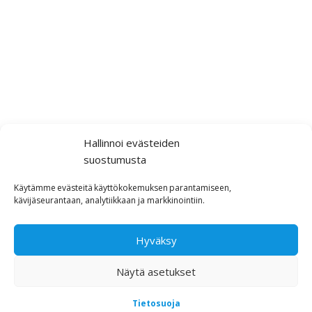
Hallinnoi evästeiden
suostumusta
Käytämme
evästeitä
käyttökokemuksen
parantamiseen,
kävijäseurantaan,
analytiikkaan ja markkinointiin
.
Hyväksy
Näytä asetukset
Tietosuoja