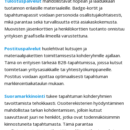
Tulostuspalvelut
mahdollistavat nopean ja laadukkaan
tuotannon erilaisille materiaaleille. Badge-kortit ja
tapahtumapassit voidaan personoida osallistujakohtaisesti,
mikä parantaa sekä turvallisuutta että asiakaskokemusta.
Muovisten jäsenkorttien ja henkilökorttien tuotanto onnistuu
yrityksen graafisella ilmeellä varustettuna.
Postituspalvelut
huolehtivat kutsujen ja
materiaalipakettien toimittamisesta kohderyhmille ajallaan.
Tämä on erityisen tärkeää B2B-tapahtumissa, joissa kutsut
toimitetaan yritysasiakkaille tai yhteistyökumppaneille.
Postitus voidaan ajoittaa optimaalisesti tapahtuman
markkinointiaikataulun mukaan.
Suoramarkkinointi
tukee tapahtuman kohderyhmien
tavoittamista tehokkaasti. Osoiterekisterien hyödyntäminen
mahdollistaa tarkan kohdentamisen, jolloin kutsut
saavuttavat juuri ne henkilöt, jotka ovat todennäköisimmin
kiinnostuneita tapahtumasta. Tämä parantaa