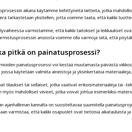
oprosessin aikana käytämme kehittyneitä laitteita, jotka mahdollist
erä tarkastetaan yksitellen, jotta voimme taata, että kaikki tuotte
lyvaiheessa varmistamme, että kaikki taitokset ja leikkaukset ova
rmistusprosessin ansiosta voimme olla varmoja siitä, että pöytä
a pitkä on painatusprosessi?
mioiden painatusprosessi voi kestää muutamasta päivästä viikko
, joissa käytetään valmiita aineistoja ja yksinkertaisia materiaale
 tilaukset tai sellaiset, jotka vaativat erikoismateriaaleja tai -t
 myös mahdolliset viiveet, jotka voivat johtua esimerkiksi materi
 ajanhallinnan kannalta on suositeltavaa suunnitella painatusproje
aan varmistaa, että kaikki osapuolet ovat tietoisia aikatauluista ja