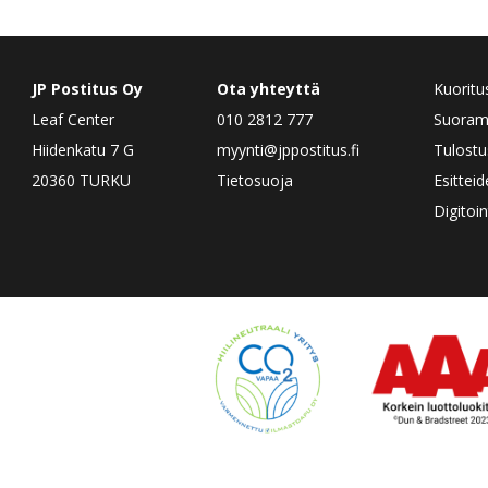
JP Postitus Oy
Ota yhteyttä
Kuoritu
Leaf Center
010 2812 777
Suorama
Hiidenkatu 7 G
myynti@jppostitus.fi
Tulostu
20360 TURKU
Tietosuoja
Esittei
Digitoin