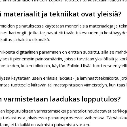
 materiaalit ja tekniikat ovat yleisiä?
ioiden painatuksessa käytetään monenlaisia materiaaleja ja teknii
aiset kartongit, jotka tarjoavat riittävän tukevuuden ja kestävyy
koitus ja haluttu ulkonäkö.
iikoista digitaalinen painaminen on erittäin suosittu, sillä se ma
tyisesti pienempiin painosmääriin, joissa tarvitaan yksilöllisiä ja 
hosteiden, kuten folioinnin, käytön. Foliointi lisää tuotteeseen y
lyssä käytetään usein erilaisia lakkaus- ja laminaattitekniikoita, j
ntaa tuotteelle kiiltävän tai mattapintaisen viimeistelyn, kun taas
n varmistetaan laadukas lopputulos?
an lopputuloksen varmistamiseksi painotalot noudattavat tarkko
ta tarkastusta jokaisessa painatusprosessin vaiheessa. Tämä alkaa
aan, että kaikki on valmista painamista varten.