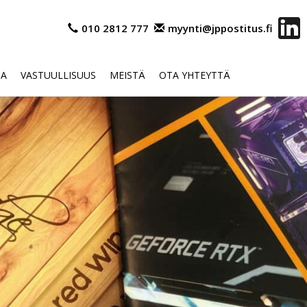
010 2812 777
myynti@jppostitus.fi
OA
VASTUULLISUUS
MEISTÄ
OTA YHTEYTTÄ