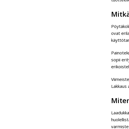
Mitkä
Pöytäkolm
ovat eril
käyttötar
Painotekn
sopii eri
erikoiste
Viimeiste
Lakkaus a
Mite
Laadukka
huolellis
varmistet