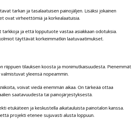
avat tarkan ja tasalaatuisen painojäljen. Lisäksi jokainen
et ovat virheettömiä ja korkealaatuisia.
t tarkkoja ja että lopputuote vastaa asiakkaan odotuksia.
kolmiot täyttävät korkeimmatkin laatuvaatimukset.
on riippuen tilauksen koosta ja monimutkaisuudesta. Pienemmät
ja, valmistuvat yleensä nopeammin.
ekniikoita, voivat viedä enemmän aikaa. On tärkeää ottaa
aalien saatavuudesta tai painojärjestyksestä.
kti etukäteen ja keskustella aikatauluista painotalon kanssa.
 että projekti etenee sujuvasti alusta loppuun.