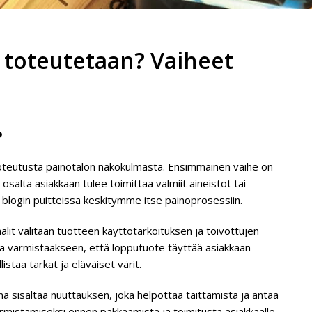
 toteutetaan? Vaiheet
?
 toteutusta painotalon näkökulmasta. Ensimmäinen vaihe on
salta asiakkaan tulee toimittaa valmiit aineistot tai
 blogin puitteissa keskitymme itse painoprosessiin.
alit valitaan tuotteen käyttötarkoituksen ja toivottujen
eja varmistaakseen, että lopputuote täyttää asiakkaan
staa tarkat ja eläväiset värit.
 sisältää nuuttauksen, joka helpottaa taittamista ja antaa
mistamiseksi ennen pakkaamista ja toimitusta asiakkaalle.