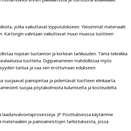
koita, jotka vaikuttavat lopputulokseen. Yleisimmät materiaalit
den. Kartongin valintaan vaikuttavat muun muassa tuotteen
hdollistaa nopean tuotannon ja korkean tarkkuuden. Tämä tekniikka
korkealaatuisia tuotteita. Digipainaminen mahdollistaa myös
lellisyyden tuntua ja saa sen erottumaan edukseen.
otka suojaavat painopintaa ja pidentävät tuotteen elinkaarta.
 laminointi suojaa pöytäkolmioita kulumiselta ja kosteudelta.
ja laadunvalvontaprosesseja. JP Postituksessa käytämme
 materiaalien ja painoaineistojen tarkistuksesta, jossa