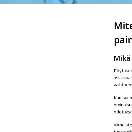
Mit
pai
Mikä
Pöytäkol
asiakkaan
vaihtoeht
Kun suunn
ominaisu
odotukset
Viimeist
tuotteel