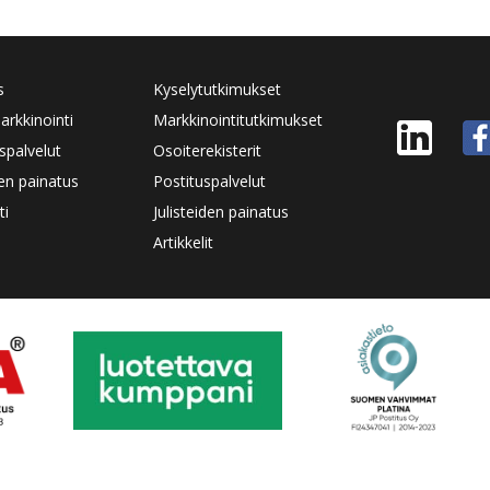
s
Kyselytutkimukset
rkkinointi
Markkinointitutkimukset
spalvelut
Osoiterekisterit
den painatus
Postituspalvelut
ti
Julisteiden painatus
Artikkelit