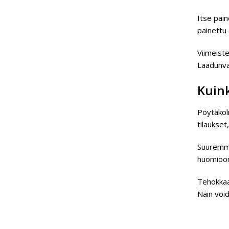
Itse pain
painettu 
Viimeiste
Laadunva
Kuink
Pöytäkol
tilaukset
Suuremmat
huomioon
Tehokkaan
Näin void