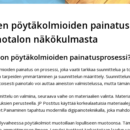
en pöytäkolmioiden painatus
notalon näkökulmasta
 on pöytäkolmioiden painatusprosessi
mioiden painatus on prosessi, joka vaatii tarkkaa suunnittelua ja
 tarpeiden ymmärtäminen ja suunnittelun määrittely. Suunnittelun o
oisesti painotalo voi auttaa aineiston valmistelussa, mutta tämän
ittelu on valmiina, seuraava vaihe on materiaalien valinta. Materia
uksien perusteella. JP Postitus käyttää korkealaatuisia materiaal
.Painaminen tapahtuu modernilla digipainotekniikalla, joka mahdolli
elyvaiheessa pöytäkolmiot muotoillaan lopulliseen muotoonsa. Tämä
le ammattimaisen ilmeen. Lopuksi tuotteet tarkastetaan laadun var