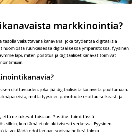
ikanavaista markkinointia?
 tasolla vaikuttavana kanavana, joka täydentää digitaalisia
vat huomiosta ruuhkaisessa digitaalisessa ympäristössä, fyysinen
käymme läpi, miten postitus ja digitaaliset kanavat toimivat
ointimixiin.
kinointikanavia?
sisen ulottuvuuden, joka jää digitaalisista kanavista puuttumaan.
silmäpareista, mutta fyysinen painotuote erottuu selkeästi ja
että ne tukevat toisiaan. Postitus toimii tässä
 silloin, kun tämä ei ole aktiivisesti verkossa. Fyysinen
sisältö ja voi jäädä odottamaan sopivaa hetkeä toimia.