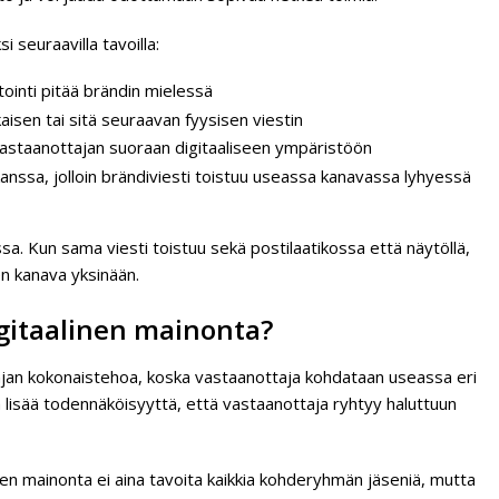
 seuraavilla tavoilla:
tointi pitää brändin mielessä
sen tai sitä seuraavan fyysisen viestin
astaanottajan suoraan digitaaliseen ympäristöön
nssa, jolloin brändiviesti toistuu useassa kanavassa lyhyessä
ssa. Kun sama viesti toistuu sekä postilaatikossa että näytöllä,
n kanava yksinään.
igitaalinen mainonta?
jan kokonaistehoa, koska vastaanottaja kohdataan useassa eri
lisää todennäköisyyttä, että vastaanottaja ryhtyy haluttuun
nen mainonta ei aina tavoita kaikkia kohderyhmän jäseniä, mutta