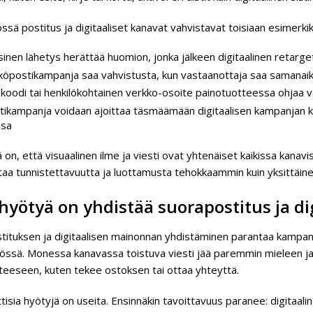
sä postitus ja digitaaliset kanavat vahvistavat toisiaan esimerkiksi
inen lähetys herättää huomion, jonka jälkeen digitaalinen retarge
köpostikampanja saa vahvistusta, kun vastaanottaja saa samanaikai
koodi tai henkilökohtainen verkko-osoite painotuotteessa ohjaa v
tikampanja voidaan ajoittaa täsmäämään digitaalisen kampanjan ka
ssa
 on, että visuaalinen ilme ja viesti ovat yhtenäiset kaikissa kanavi
taa tunnistettavuutta ja luottamusta tehokkaammin kuin yksittäine
hyötyä on yhdistää suorapostitus ja d
tituksen ja digitaalisen mainonnan yhdistäminen parantaa kampan
össä. Monessa kanavassa toistuva viesti jää paremmin mieleen ja 
teeseen, kuten tekee ostoksen tai ottaa yhteyttä.
isia hyötyjä on useita. Ensinnäkin tavoittavuus paranee: digitaali