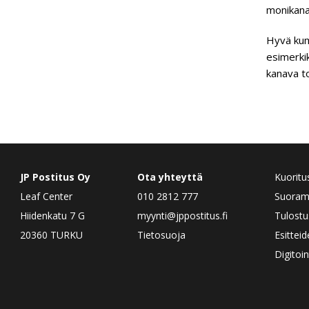
monikana
Hyvä kum
esimerkik
kanava t
JP Postitus Oy
Ota yhteyttä
Kuoritu
Leaf Center
010 2812 777
Suorama
Hiidenkatu 7 G
myynti@jppostitus.fi
Tulostu
20360 TURKU
Tietosuoja
Esittei
Digitoin