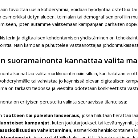
taan tavoittaa uusia kohderyhmiä, voidaan hyödyntää ostettua tai 
 esimerkiksi tietyn alueen, toimialan tai demografisen profiilin m
miseen, joten autamme valitsemaan kampanjaan parhaiten sopiv
kisterin ja digitaalisen kohdentamisen yhdistäminen on tehokkain
intia. Näin kampanja puhuttelee vastaanottajaa johdonmukaisesti r
in suoramainonta kannattaa valita ma
onta kannattaa valita markkinointimixiin silloin, kun halutaan erottu
 kohderyhmälle tai vahvistaa jo käynnissä olevan digitaalisen kampanj
mä on tarkasti tiedossa ja viestiltä odotetaan konkreettista vast
onta on erityisen perusteltu valinta seuraavissa tilanteissa:
 tuotteen tai palvelun lanseeraus
, jossa halutaan herättää la
luonteiset kampanjat
, kuten joulutarjoukset tai kevätmyynnit, jo
asuskollisuuden vahvistaminen
, esimerkiksi henkilökohtainen 
yhteydenotot
, joissa päättäjille halutaan jättää konkreettinen, k