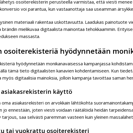
lähetys osoiterekisterin perusteella varmistaa, että viesti menee 
 konversio voi parantua, kun vastaanottaja saa useamman ärsykke
yysinen materiaali rakentaa uskottavuutta. Laadukas painotuote vi
a brändin mielikuvaa digitaalista mainontaa tehokkaammin. Erityi
edukseen massasta.
n osoiterekisteriä hyödynnetään mon
kisteriä hyödynnetään monikanavaisessa kampanjassa kohdistamalla
llä tämä tieto digitaalisten kanavien kohdentamiseen. Kun tiedetä
a myös digitaalisia mainoksia, jolloin kampanja tavoittaa saman h
asiakasrekisterin käyttö
 oma asiakasrekisteri on arvokkain lähtökohta suoramainontakampan
 jo ennestään, joten viesti voidaan räätälöidä heidän tarpeidensa
ty tarjous, saa selvästi paremman vasteen kuin yleinen massalähet
u tai vuokrattu osoiterekisteri