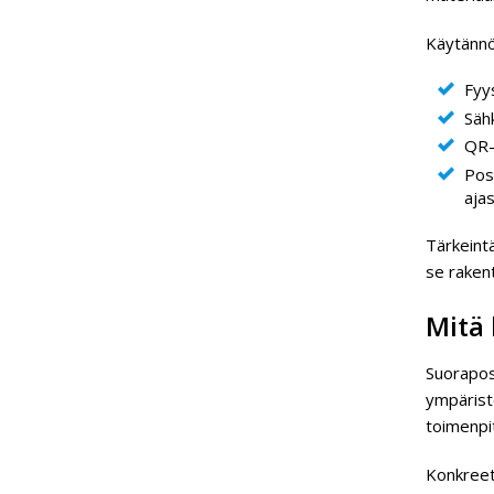
Käytännös
Fyys
Säh
QR-
Pos
aja
Tärkeintä
se raken
Mitä 
Suorapos
ympärist
toimenpi
Konkreett