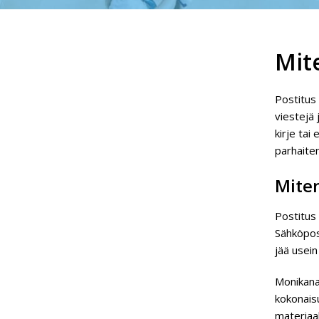
Mit
Postitus 
viestejä 
kirje tai
parhaite
Miten
Postitus 
Sähköpos
jää usei
Monikanav
kokonaisu
materiaal