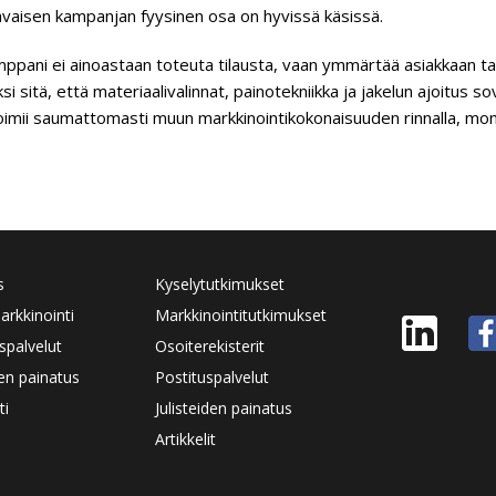
vaisen kampanjan fyysinen osa on hyvissä käsissä.
ppani ei ainoastaan toteuta tilausta, vaan ymmärtää asiakkaan tav
si sitä, että materiaalivalinnat, painotekniikka ja jakelun ajoitus
oimii saumattomasti muun markkinointikokonaisuuden rinnalla, mon
s
Kyselytutkimukset
rkkinointi
Markkinointitutkimukset
spalvelut
Osoiterekisterit
den painatus
Postituspalvelut
ti
Julisteiden painatus
Artikkelit