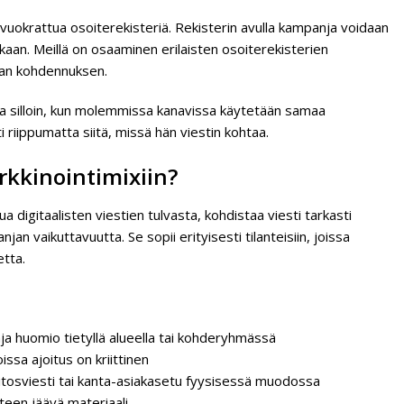
vuokrattua osoiterekisteriä. Rekisterin avulla kampanja voidaan
ukaan. Meillä on osaaminen erilaisten osoiterekisterien
an kohdennuksen.
ta silloin, kun molemmissa kanavissa käytetään samaa
iippumatta siitä, missä hän viestin kohtaa.
rkkinointimixiin?
a digitaalisten viestien tulvasta, kohdistaa viesti tarkasti
an vaikuttavuutta. Se sopii erityisesti tilanteisiin, joissa
etta.
aja huomio tietyllä alueella tai kohderyhmässä
issa ajoitus on kriittinen
kiitosviesti tai kanta-asiakasetu fyysisessä muodossa
äteen jäävä materiaali