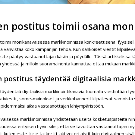
en postitus toimii osana mon
toimii monikanavaisessa markkinoinnissa konkreettisena, fyysisellä
ja vahvistaa koko kampanjan tehoa. Kun sähköiset viestit kilpaile
 esite päätyy vastaanottajan käsiin ja pöydälle. Tässä artikkelissa 
n yhdessä ja milloin suoramainonta kannattaa ottaa mukaan markkin
 postitus täydentää digitaalisia mark
täydentää digitaalisia markkinointikanavia tuomalla viestintään fyy
tiviestit, some-mainokset ja verkkobannerit kilpailevat samoista 
n pidemmäksi aikaa vastaanottajan lähiympäristöön.
aisessa markkinoinnissa yhdistetään useita kosketuspisteitä niin, 
udessa erityisen hyvin siksi, että se tavoittaa vastaanottajan myös
i, kuten esite, kirje tai kortti, aktivoi eri aistit kuin digitaalinen 