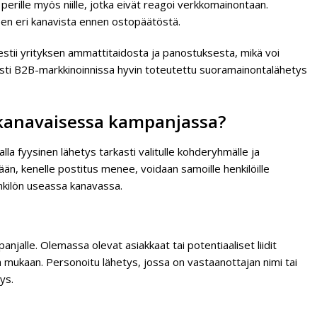
perille myös niille, jotka eivät reagoi verkkomainontaan.
en eri kanavista ennen ostopäätöstä.
estii yrityksen ammattitaidosta ja panostuksesta, mikä voi
sesti B2B-markkinoinnissa hyvin toteutettu suoramainontalähetys
ikanavaisessa kampanjassa?
 fyysinen lähetys tarkasti valitulle kohderyhmälle ja
än, kenelle postitus menee, voidaan samoille henkilöille
enkilön useassa kanavassa.
jalle. Olemassa olevat asiakkaat tai potentiaaliset liidit
 mukaan. Personoitu lähetys, jossa on vastaanottajan nimi tai
ys.