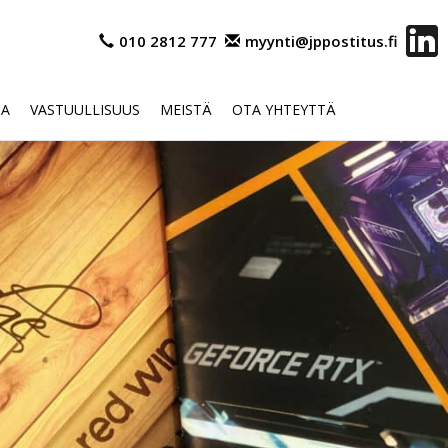
010 2812 777
myynti@jppostitus.fi
OA
VASTUULLISUUS
MEISTÄ
OTA YHTEYTTÄ