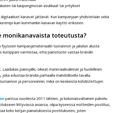
alueen tai kaupunginosan asukkaat tai yritykset
a digitaaliset kanavat jättävät. Kun kampanjaan yhdistetään sekä
 suurempi kuin kummankin kanavan käyttö erikseen.
e monikanavaista toteutusta?
 fyysisen kampanjamateriaalin tuotannon ja jakelun alusta
ukas kumppani varmistaa, että painotuote vastaa brändin
Laadukas painojälki, oikeat materiaalivalinnat ja huolellinen
joka edustaa brändiä parhaalla mahdollisella tavalla.
uotannon ja personoinnin, mikä on keskeistä kohdistettujen
non
parissa vuodesta 2011 lähtien, ja kokonaisvaltainen palvelu
ukseen liittyvässä asiassa, olipa kyseessä esitteiden postitus,
taa koko ketjun painatuksesta postitukseen, joten