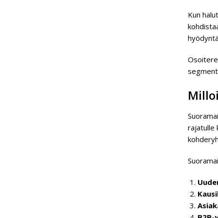
Kun halu
kohdistaa
hyödyntä
Osoitere
segmento
Millo
Suoramain
rajatulle
kohderyh
Suoramain
Uuden
Kausi
Asiak
B2B-