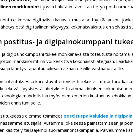
llinen markkinointi
, jossa halutaan tavoittaa tietyn postinumero
onta ei korvaa digitaalisia kanavia, mutta se täyttää aukon, jonk
 lähetys että digitaalinen näkyvyys, kokonaisvaikutus on selvästi
 postitus- ja digipainokumppani tuke
- ja digipainokumppani tukee monikanavaista toteutusta hoitamalla
jolloin markkinointitiimi voi keskittyä kokonaisstrategiaan. Laad
ia ja lähetys tapahtuu oikeaan aikaan oikeille vastaanottajille.
 toteutuksessa korostuvat erityisesti tekniset tuotantoratkaisut. 
ely tekevät fyysisestä lähetyksestä ammattimaisen kokonaisuuden, 
oteknologia mahdollistaa myös pienten erien kustannustehokkaan t
iden onnistumiselle.
stituksessa olemme toimineet
postituspalveluiden ja digipai
nnassamme etusijalla. Autamme jokaisessa painattamiseen ja postit
ojen käsittely tai laajempi suoramainontakampanja. Palvelumme kat