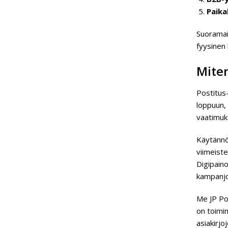
Paika
Suoramain
fyysinen
Miten
Postitus
loppuun, 
vaatimuks
Käytännön
viimeist
Digipain
kampanjo
Me JP Po
on toimi
asiakirj