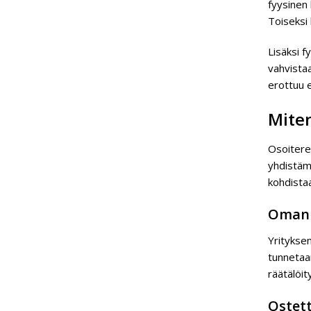
fyysinen 
Toiseksi
Lisäksi f
vahvista
erottuu 
Mite
Osoitere
yhdistämä
kohdista
Oman 
Yrityksen
tunnetaan
räätälöi
Ostett