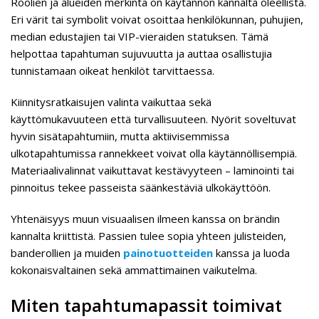
Roolien ja alueiden merkintä on käytännön kannalta oleellista.
Eri värit tai symbolit voivat osoittaa henkilökunnan, puhujien,
median edustajien tai VIP-vieraiden statuksen. Tämä
helpottaa tapahtuman sujuvuutta ja auttaa osallistujia
tunnistamaan oikeat henkilöt tarvittaessa.
Kiinnitysratkaisujen valinta vaikuttaa sekä
käyttömukavuuteen että turvallisuuteen. Nyörit soveltuvat
hyvin sisätapahtumiin, mutta aktiivisemmissa
ulkotapahtumissa rannekkeet voivat olla käytännöllisempiä.
Materiaalivalinnat vaikuttavat kestävyyteen – laminointi tai
pinnoitus tekee passeista säänkestäviä ulkokäyttöön.
Yhtenäisyys muun visuaalisen ilmeen kanssa on brändin
kannalta kriittistä. Passien tulee sopia yhteen julisteiden,
banderollien ja muiden
painotuotteiden
kanssa ja luoda
kokonaisvaltainen sekä ammattimainen vaikutelma.
Miten tapahtumapassit toimivat