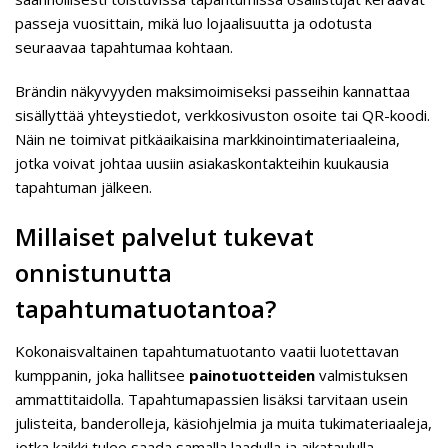
passeja vuosittain, mikä luo lojaalisuutta ja odotusta
seuraavaa tapahtumaa kohtaan.
Brändin näkyvyyden maksimoimiseksi passeihin kannattaa
sisällyttää yhteystiedot, verkkosivuston osoite tai QR-koodi.
Näin ne toimivat pitkäaikaisina markkinointimateriaaleina,
jotka voivat johtaa uusiin asiakaskontakteihin kuukausia
tapahtuman jälkeen.
Millaiset palvelut tukevat
onnistunutta
tapahtumatuotantoa?
Kokonaisvaltainen tapahtumatuotanto vaatii luotettavan
kumppanin, joka hallitsee
painotuotteiden
valmistuksen
ammattitaidolla. Tapahtumapassien lisäksi tarvitaan usein
julisteita, banderolleja, käsiohjelmia ja muita tukimateriaaleja,
jotka kaikki tulee saada samalla laadulla ja aikataululla.