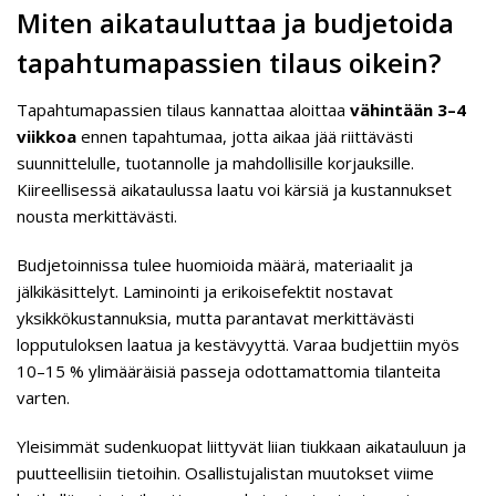
Miten aikatauluttaa ja budjetoida
tapahtumapassien tilaus oikein?
Tapahtumapassien tilaus kannattaa aloittaa
vähintään 3–4
viikkoa
ennen tapahtumaa, jotta aikaa jää riittävästi
suunnittelulle, tuotannolle ja mahdollisille korjauksille.
Kiireellisessä aikataulussa laatu voi kärsiä ja kustannukset
nousta merkittävästi.
Budjetoinnissa tulee huomioida määrä, materiaalit ja
jälkikäsittelyt. Laminointi ja erikoisefektit nostavat
yksikkökustannuksia, mutta parantavat merkittävästi
lopputuloksen laatua ja kestävyyttä. Varaa budjettiin myös
10–15 % ylimääräisiä passeja odottamattomia tilanteita
varten.
Yleisimmät sudenkuopat liittyvät liian tiukkaan aikatauluun ja
puutteellisiin tietoihin. Osallistujalistan muutokset viime