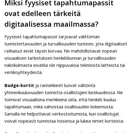
Miksi fyysiset tapahtumapassit
ovat edelleen tärkeitä
digitaalisessa maailmassa?
Fyysiset tapahtumapassit tarjoavat välittömän
tunnistettavuuden ja turvallisuuden tunteen, jota digitaaliset
ratkaisut eivät täysin korvaa. Ne mahdollistavat nopean
visuaalisen tarkistuksen henkilökunnan ja turvallisuuden
näkökulmasta eivätkä ole riippuvaisia teknisistä laitteista tai
verkkoyhteydestä.
Badge-kortit
ja rannekkeet luovat välitöntä
yhteenkuuluvuuden tunnetta osallistujien keskuudessa. Ne
toimivat visuaalisina merkkeinä siitä, että henkilö kuuluu
tapahtumaan, mikä vahvistaa osallisuuden kokemusta.
Samalla ne helpottavat verkostoitumista, kun osallistujat
voivat nopeasti tunnistaa toisensa ja lukea nimet korteista.