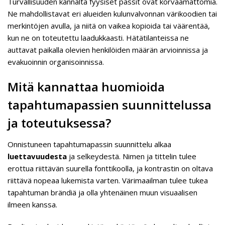
Turvallisuuden kannalta fyysiset passit ovat korvaamattomia.
Ne mahdollistavat eri alueiden kulunvalvonnan värikoodien tai
merkintöjen avulla, ja niitä on vaikea kopioida tai väärentää,
kun ne on toteutettu laadukkaasti. Hätätilanteissa ne
auttavat paikalla olevien henkilöiden määrän arvioinnissa ja
evakuoinnin organisoinnissa.
Mitä kannattaa huomioida
tapahtumapassien suunnittelussa
ja toteutuksessa?
Onnistuneen tapahtumapassin suunnittelu alkaa
luettavuudesta
ja selkeydestä. Nimen ja tittelin tulee
erottua riittävän suurella fonttikoolla, ja kontrastin on oltava
riittävä nopeaa lukemista varten. Värimaailman tulee tukea
tapahtuman brändiä ja olla yhtenäinen muun visuaalisen
ilmeen kanssa.