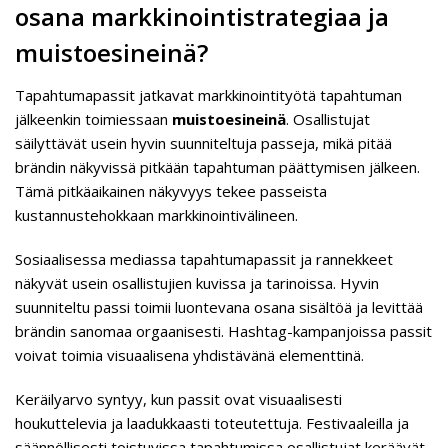
osana markkinointistrategiaa ja
muistoesineinä?
Tapahtumapassit jatkavat markkinointityötä tapahtuman
jälkeenkin toimiessaan
muistoesineinä
. Osallistujat
säilyttävät usein hyvin suunniteltuja passeja, mikä pitää
brändin näkyvissä pitkään tapahtuman päättymisen jälkeen.
Tämä pitkäaikainen näkyvyys tekee passeista
kustannustehokkaan markkinointivälineen.
Sosiaalisessa mediassa tapahtumapassit ja rannekkeet
näkyvät usein osallistujien kuvissa ja tarinoissa. Hyvin
suunniteltu passi toimii luontevana osana sisältöä ja levittää
brändin sanomaa orgaanisesti. Hashtag-kampanjoissa passit
voivat toimia visuaalisena yhdistävänä elementtinä.
Keräilyarvo syntyy, kun passit ovat visuaalisesti
houkuttelevia ja laadukkaasti toteutettuja. Festivaaleilla ja
säännöllisesti toistuvissa tapahtumissa osallistujat keräävät