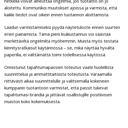
hetkellä voivat aiheuttaa ongelmia, jos tuotanto on jo
aloitettu. Kommunikoi muutokset ajoissa ja varmista, että
kaikki tiedot ovat oikein ennen tuotannon aloittamista.
Laadun varmistamiseksi pyydä näytetuloste ennen suurten
erien painamista. Tämä pieni lisäkustannus voi säästää
merkittäviltä ongelmilta myöhemmin. Muista myös testata
kiinnitysratkaisut käytännössä – se, mikä näyttää hyvältä
paperilla, ei välttämättä toimi todellisessa käytössä.
Onnistunut tapahtumapassien toteutus vaatii huolellista
suunnittelua ja ammattitaitoista toteutusta. Varaamalla
riittävästi aikaa suunnittelulle ja valitsemalla kokeneen
kumppanin tuotantoon varmistat, että passit tukevat
tapahtumasi brändiä ja jättävät osallistujille positiivisen
muiston koko kokemuksesta.