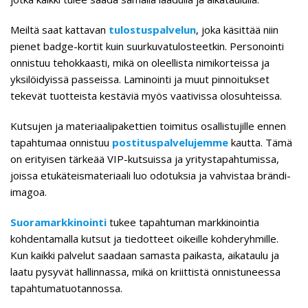
Meiltä saat kattavan
tulostuspalvelun
, joka käsittää niin
pienet badge-kortit kuin suurkuvatulosteetkin. Personointi
onnistuu tehokkaasti, mikä on oleellista nimikorteissa ja
yksilöidyissä passeissa. Laminointi ja muut pinnoitukset
tekevät tuotteista kestäviä myös vaativissa olosuhteissa.
Kutsujen ja materiaalipakettien toimitus osallistujille ennen
tapahtumaa onnistuu
postituspalvelujemme
kautta. Tämä
on erityisen tärkeää VIP-kutsuissa ja yritystapahtumissa,
joissa etukäteismateriaali luo odotuksia ja vahvistaa brändi-
imagoa.
Suoramarkkinointi
tukee tapahtuman markkinointia
kohdentamalla kutsut ja tiedotteet oikeille kohderyhmille.
Kun kaikki palvelut saadaan samasta paikasta, aikataulu ja
laatu pysyvät hallinnassa, mikä on kriittistä onnistuneessa
tapahtumatuotannossa.