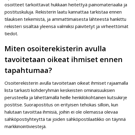
osoitteet tarkoittavat hukkaan heitettyä painomateriaalia ja
postituskuluja. Rekisterin laatu kannattaa tarkistaa ennen
tilauksen tekemistä, ja ammattimaisesta lähteestä hankittu
rekisteri sisältää yleensä valmiiksi päivitetyt ja virheettömät
tiedot.
Miten osoiterekisterin avulla
tavoitetaan oikeat ihmiset ennen
tapahtumaa?
Osoiterekisterin avulla tavoitetaan oikeat ihmiset rajaamalla
lista tarkasti kohderyhmän keskeisten ominaisuuksien
perusteella ja lähettämällä heille henkilökohtainen kutsukirje
postitse. Suorapostitus on erityisen tehokas silloin, kun
halutaan tavoittaa ihmisiä, joihin ei ole olemassa olevaa
sähköpostiyhteyttä tai joiden sähköpostilaatikko on täynnä
markkinointiviestejä.