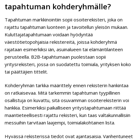
tapahtuman kohderyhmälle?
Tapahtuman markkinointiin sopii osoiterekisteri, joka on
rajattu tapahtuman luonteen ja tavoitellun yleisön mukaan.
Kuluttajatapahtumaan voidaan hyödyntää
väestötietopohjaisia rekistereitä, joissa kohderyhmä
rajataan esimerkiksi iän, asuinalueen tai elämäntilanteen
perusteella. B2B-tapahtumaan puolestaan sopii
yritysrekisteri, jossa on suodatettu toimiala, yrityksen koko
tai päättäjien tittelit.
Kohderyhmän tarkka määrittely ennen rekisterin hankintaa
on ratkaisevaa. Mitä tarkemmin tapahtuman tyypillinen
osallistuja on kuvattu, sitä osuvamman osoiterekisterin voi
hankkia. Esimerkiksi paikalliseen yritystapahtumaan riittää
maantieteellisesti rajattu rekisteri, kun taas valtakunnallisiin
messuihin tarvitaan laajempi, toimialakohtainen lista.
Hyvässä rekisterissä tiedot ovat ajantasaisia. Vanhentuneet