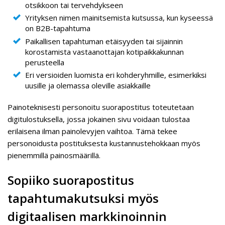
otsikkoon tai tervehdykseen
Yrityksen nimen mainitsemista kutsussa, kun kyseessä
on B2B-tapahtuma
Paikallisen tapahtuman etäisyyden tai sijainnin
korostamista vastaanottajan kotipaikkakunnan
perusteella
Eri versioiden luomista eri kohderyhmille, esimerkiksi
uusille ja olemassa oleville asiakkaille
Painoteknisesti personoitu suorapostitus toteutetaan
digitulostuksella, jossa jokainen sivu voidaan tulostaa
erilaisena ilman painolevyjen vaihtoa. Tämä tekee
personoidusta postituksesta kustannustehokkaan myös
pienemmillä painosmäärillä.
Sopiiko suorapostitus
tapahtumakutsuksi myös
digitaalisen markkinoinnin