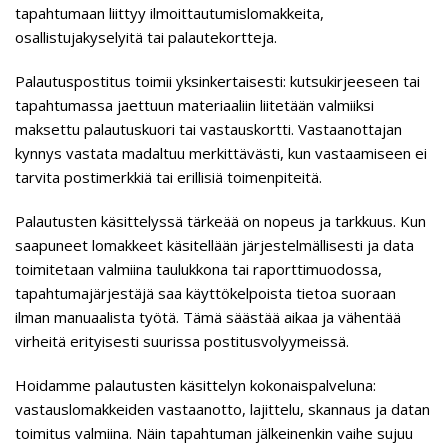
tapahtumaan liittyy ilmoittautumislomakkeita,
osallistujakyselyitä tai palautekortteja.
Palautuspostitus toimii yksinkertaisesti: kutsukirjeeseen tai
tapahtumassa jaettuun materiaaliin liitetään valmiiksi
maksettu palautuskuori tai vastauskortti. Vastaanottajan
kynnys vastata madaltuu merkittävästi, kun vastaamiseen ei
tarvita postimerkkiä tai erillisiä toimenpiteitä.
Palautusten käsittelyssä tärkeää on nopeus ja tarkkuus. Kun
saapuneet lomakkeet käsitellään järjestelmällisesti ja data
toimitetaan valmiina taulukkona tai raporttimuodossa,
tapahtumajärjestäjä saa käyttökelpoista tietoa suoraan
ilman manuaalista työtä. Tämä säästää aikaa ja vähentää
virheitä erityisesti suurissa postitusvolyymeissä.
Hoidamme palautusten käsittelyn kokonaispalveluna:
vastauslomakkeiden vastaanotto, lajittelu, skannaus ja datan
toimitus valmiina. Näin tapahtuman jälkeinenkin vaihe sujuu