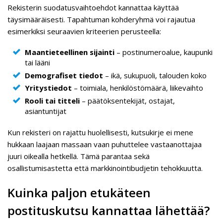
Rekisterin suodatusvaihtoehdot kannattaa käyttää
täysimääräisesti. Tapahtuman kohderyhmä voi rajautua
esimerkiksi seuraavien kriteerien perusteella:
Maantieteellinen sijainti
– postinumeroalue, kaupunki
tai lääni
Demografiset tiedot
– ikä, sukupuoli, talouden koko
Yritystiedot
– toimiala, henkilöstömäärä, liikevaihto
Rooli tai titteli
– päätöksentekijät, ostajat,
asiantuntijat
Kun rekisteri on rajattu huolellisesti, kutsukirje ei mene
hukkaan laajaan massaan vaan puhuttelee vastaanottajaa
juuri oikealla hetkellä. Tämä parantaa sekä
osallistumisastetta että markkinointibudjetin tehokkuutta.
Kuinka paljon etukäteen
postituskutsu kannattaa lähettää?