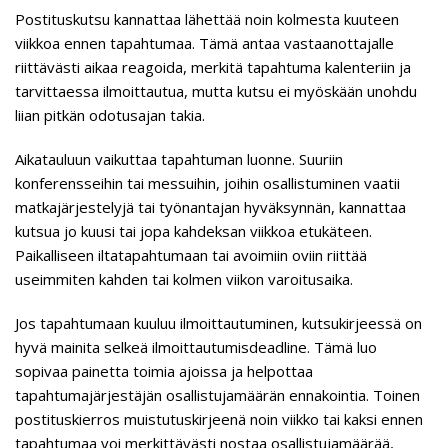
Postituskutsu kannattaa lähettää noin kolmesta kuuteen
viikkoa ennen tapahtumaa. Tämä antaa vastaanottajalle
riittävästi aikaa reagoida, merkitä tapahtuma kalenteriin ja
tarvittaessa ilmoittautua, mutta kutsu ei myöskään unohdu
liian pitkän odotusajan takia.
Aikatauluun vaikuttaa tapahtuman luonne. Suuriin
konferensseihin tai messuihin, joihin osallistuminen vaatii
matkajärjestelyjä tai työnantajan hyväksynnän, kannattaa
kutsua jo kuusi tai jopa kahdeksan viikkoa etukäteen.
Paikalliseen iltatapahtumaan tai avoimiin oviin riittää
useimmiten kahden tai kolmen viikon varoitusaika.
Jos tapahtumaan kuuluu ilmoittautuminen, kutsukirjeessä on
hyvä mainita selkeä ilmoittautumisdeadline. Tämä luo
sopivaa painetta toimia ajoissa ja helpottaa
tapahtumajärjestäjän osallistujamäärän ennakointia. Toinen
postituskierros muistutuskirjeenä noin viikko tai kaksi ennen
tapahtumaa voi merkittävästi nostaa osallistujamäärää,