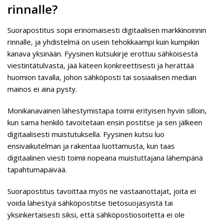
rinnalle?
Suorapostitus sopii erinomaisesti digitaalisen markkinoinnin
rinnalle, ja yhdistelmä on usein tehokkaampi kuin kumpikin
kanava yksinään. Fyysinen kutsukirje erottuu sähköisestä
viestintätulvasta, jää käteen konkreettisesti ja herättää
huomion tavalla, johon sähköposti tai sosiaalisen median
mainos ei aina pysty.
Monikanavainen lähestymistapa toimii erityisen hyvin silloin,
kun sama henkilö tavoitetaan ensin postitse ja sen jälkeen
digitaalisesti muistutuksella. Fyysinen kutsu luo
ensivaikutelman ja rakentaa luottamusta, kun taas
digitaalinen viesti toimii nopeana muistuttajana lähempänä
tapahtumapäivää.
Suorapostitus tavoittaa myös ne vastaanottajat, joita ei
voida lähestyä sähköpostitse tietosuojasyistä tai
yksinkertaisesti siksi, että sähköpostiosoitetta ei ole