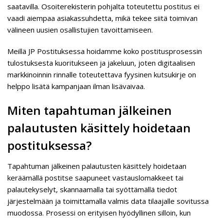
saatavilla. Osoiterekisterin pohjalta toteutettu postitus ei
vaadi aiempaa asiakassuhdetta, mikä tekee siitä toimivan
välineen uusien osallistujien tavoittamiseen.
Meillä JP Postituksessa hoidamme koko postitusprosessin
tulostuksesta kuoritukseen ja jakeluun, joten digitaalisen
markkinoinnin rinnalle toteutettava fyysinen kutsukirje on
helppo lisätä kampanjaan ilman lisävaivaa.
Miten tapahtuman jälkeinen
palautusten käsittely hoidetaan
postituksessa?
Tapahtuman jälkeinen palautusten käsittely hoidetaan
keräämällä postitse saapuneet vastauslomakkeet tai
palautekyselyt, skannaamalla tai syöttämällä tiedot
järjestelmään ja toimittamalla valmis data tilaajalle sovitussa
muodossa. Prosessi on erityisen hyödyllinen silloin, kun