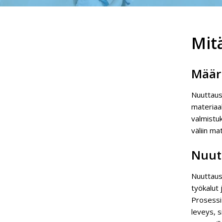
Mit
Määri
Nuuttaus 
materiaal
valmistu
väliin ma
Nuut
Nuuttausp
työkalut 
Prosessi
leveys, s