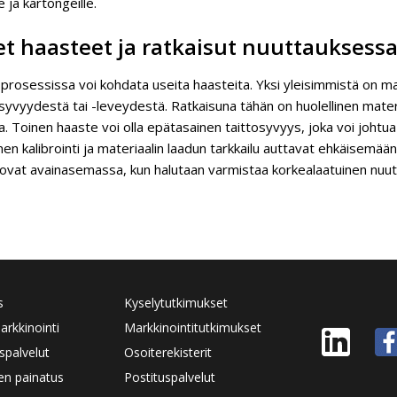
e ja kartongeille.
et haasteet ja ratkaisut nuuttauksess
rosessissa voi kohdata useita haasteita. Yksi yleisimmistä on mat
yvyydestä tai -leveydestä. Ratkaisuna tähän on huolellinen materi
. Toinen haaste voi olla epätasainen taittosyvyys, joka voi johtu
nen kalibrointi ja materiaalin laadun tarkkailu auttavat ehkäisem
 ovat avainasemassa, kun halutaan varmistaa korkealaatuinen nuu
s
Kyselytutkimukset
rkkinointi
Markkinointitutkimukset
spalvelut
Osoiterekisterit
den painatus
Postituspalvelut