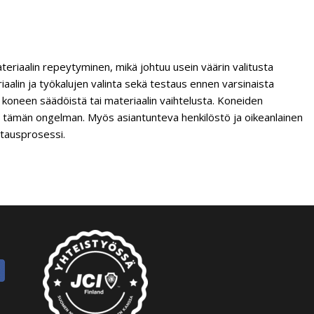
a
eriaalin repeytyminen, mikä johtuu usein väärin valitusta
aalin ja työkalujen valinta sekä testaus ennen varsinaista
a koneen säädöistä tai materiaalin vaihtelusta. Koneiden
ään tämän ongelman. Myös asiantunteva henkilöstö ja oikeanlainen
ttausprosessi.