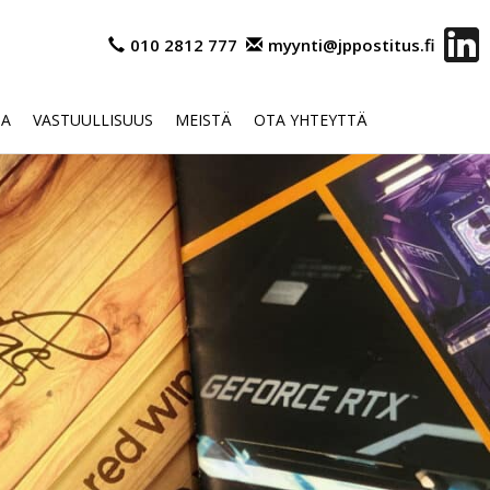
010 2812 777
myynti@jppostitus.fi
OA
VASTUULLISUUS
MEISTÄ
OTA YHTEYTTÄ