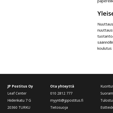
papereill
Yleis
Nuuttausp
nuuttauss
tuotantoa
säännölli
koulutus
JP Postitus Oy
Ota yhteyttä
Kuoritu
Leaf Center
010 2812 777
Suorama
Hiidenkatu 7 G
myynti@jppostitus.fi
Tulostu
20360 TURKU
Tietosuoja
Esittei