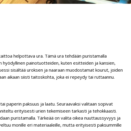
 taittoa helpottava ura. Tämä ura tehdään puristamalla
 hyödyllinen painotuotteiden, kuten esitteiden ja kansien,
osessi sisältää uroksen ja naaraan muodostamat kourut, joiden
n aikaan siisti taitoskohta, joka ei repeydy tai ruttaannu.
tai paperin paksuus ja laatu. Seuraavaksi valitaan sopivat
nniteltu erityisesti urien tekemiseen tarkasti ja tehokkaasti.
daan puristamalla. Tärkeää on valita oikea nuuttaussyvyys ja
eltuu monille eri materiaaleille, mutta erityisesti paksummille