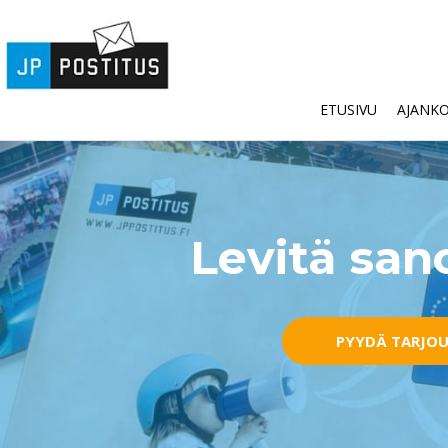
Skip
to
content
ETUSIVU
AJANK
Levitä sa
PYYDÄ TARJO