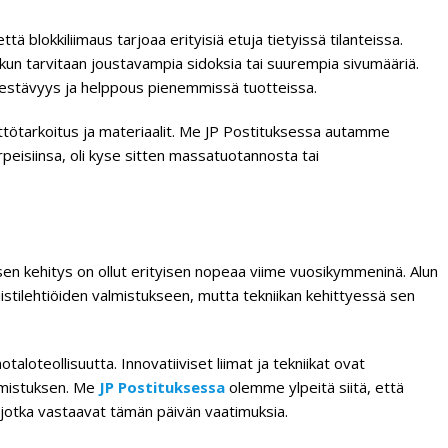
tä blokkiliimaus tarjoaa erityisiä etuja tietyissä tilanteissa.
 kun tarvitaan joustavampia sidoksia tai suurempia sivumääriä.
ää kestävyys ja helppous pienemmissä tuotteissa.
ttötarkoitus ja materiaalit. Me JP Postituksessa autamme
peisiinsa, oli kyse sitten massatuotannosta tai
sen kehitys on ollut erityisen nopeaa viime vuosikymmeninä. Alun
uistilehtiöiden valmistukseen, mutta tekniikan kehittyessä sen
aloteollisuutta. Innovatiiviset liimat ja tekniikat ovat
lmistuksen. Me
JP Postituksessa
olemme ylpeitä siitä, että
 jotka vastaavat tämän päivän vaatimuksia.