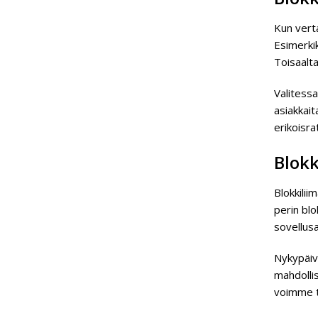
Kun verta
Esimerkik
Toisaalta
Valitess
asiakkai
erikoisra
Blokk
Blokkili
perin blo
sovellus
Nykypäivä
mahdolli
voimme t