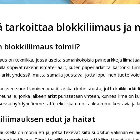
 tarkoittaa blokkiliimaus ja 
 blokkiliimaus toimii?
imaus on tekniikka, jossa useita samankokoisia painoarkkeja liima
lla sopivat rakennusmateriaalit, kuten paperiarkit tai kartonki. Li
arkit yhdessä, mutta samalla joustava, jotta lopullinen tuote void
mauksen suorittaminen vaatii tarkkaa kohdistusta, jotta kaikki arkit 
 reunalle, jonka jälkeen arkit puristetaan yhteen, kunnes liima on
sessa hyödynnämme tätä tekniikkaa tuottaaksemme kestäviä ja la
iliimauksen edut ja haitat
mauksella on monia etuja, jotka tekevät siitä suositun valinnan eri
ksen kestävyys. Tämä tekniikka varmistaa, että liimattavat arkit py