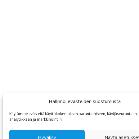
Hallinnoi evästeiden suostumusta
Käytämme
evästeitä
käyttökokemuksen
parantamiseen, kävijäseurantaan,
analytiikkaan ja markkinointiin
.
Hyväksy
Näytä asetukse