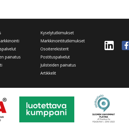
s
Kyselytutkimukset
rkkinointi
Markkinointitutkimukset
spalvelut
Osoiterekisterit
den painatus
Postituspalvelut
ti
Julisteiden painatus
Artikkelit