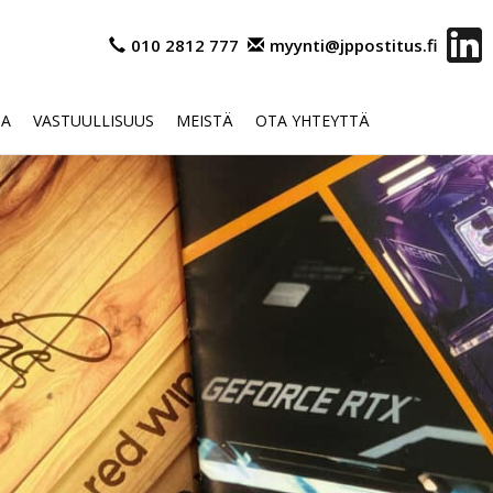
010 2812 777
myynti@jppostitus.fi
OA
VASTUULLISUUS
MEISTÄ
OTA YHTEYTTÄ