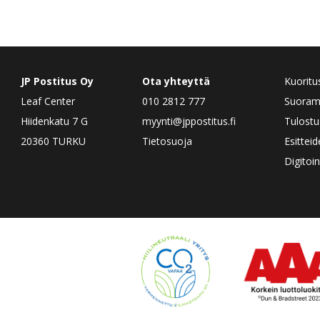
JP Postitus Oy
Ota yhteyttä
Kuoritu
Leaf Center
010 2812 777
Suorama
Hiidenkatu 7 G
myynti@jppostitus.fi
Tulostu
20360 TURKU
Tietosuoja
Esittei
Digitoin