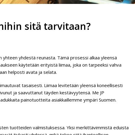
mihin sitä tarvitaan?
taan yhteen yhdestä reunasta. Tämä prosessi alkaa yleensä
imaukseen käytetään erityistä liimaa, joka on tarpeeksi vahva
aan helposti avata ja selata.
liimautuvat tasaisesti. Liimaa levitetään yleensä koneellisesti
 kuivunut ja saavuttanut täyden kestävyytensä. Me JP
adukkaita painotuotteita asiakkaillemme ympäri Suomen.
laisten tuotteiden valmistuksessa. Yksi merkittävimmistä eduista
syvät tiukasti yhdessä, mikä tekee siitä ihanteellisen