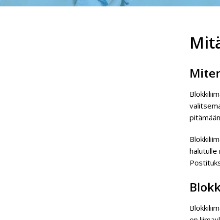
Mitä
Miten
Blokkili
valitsema
pitämään 
Blokkilii
halutulle
Postituk
Blokk
Blokkilii
on liimau