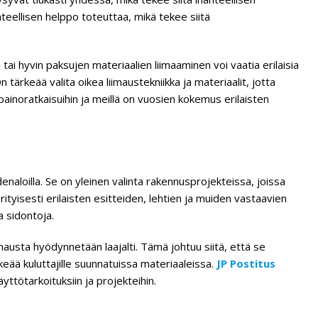
hteellisen helppo toteuttaa, mikä tekee siitä
 tai hyvin paksujen materiaalien liimaaminen voi vaatia erilaisia
n tärkeää valita oikea liimaustekniikka ja materiaalit, jotta
 painoratkaisuihin ja meillä on vuosien kokemus erilaisten
denaloilla. Se on yleinen valinta rakennusprojekteissa, joissa
erityisesti erilaisten esitteiden, lehtien ja muiden vastaavien
a sidontoja.
mausta hyödynnetään laajalti. Tämä johtuu siitä, että se
eää kuluttajille suunnatuissa materiaaleissa.
JP Postitus
äyttötarkoituksiin ja projekteihin.