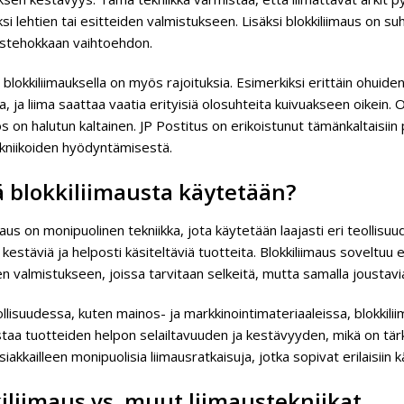
si lehtien tai esitteiden valmistukseen. Lisäksi blokkiliimaus on su
stehokkaan vaihtoehdon.
 blokkiliimauksella on myös rajoituksia. Esimerkiksi erittäin ohuiden
ta, ja liima saattaa vaatia erityisiä olosuhteita kuivuakseen oikein. O
s on halutun kaltainen. JP Postitus on erikoistunut tämänkaltaisiin
ekniikoiden hyödyntämisestä.
 blokkiliimausta käytetään?
maus on monipuolinen tekniikka, jota käytetään laajasti eri teollisuu
 kestäviä ja helposti käsiteltäviä tuotteita. Blokkiliimaus soveltuu 
n valmistukseen, joissa tarvitaan selkeitä, mutta samalla joustavi
lisuudessa, kuten mainos- ja markkinointimateriaaleissa, blokkilii
taa tuotteiden helpon selailtavuuden ja kestävyyden, mikä on tärk
siakkailleen monipuolisia liimausratkaisuja, jotka sopivat erilaisiin k
iliimaus vs. muut liimaustekniikat