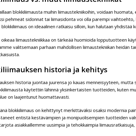
illaan blokkiliimausta muihin liimaustekniikoihin, voidaan huomata, et
si pehmeät sidonnat tai liimasidonta voi olla parempi vaihtoehto,
 blokkiliimaus on ideaalinen ratkaisu silloin, kun halutaan yhdist
a oikeaa liimaustekniikkaa on tärkeää huomioida lopputuotteen käy
tamme valitsemaan parhaan mahdollisen liimaustekniikan heidän tar
tkaisuista.
iliimauksen historia ja kehitys
imauksen historia juontaa juurensa jo kauas menneisyyteen, mutta 
kkiliimausta käytettiin lähinnä yksinkertaisten tuotteiden, kuten m
alue on laajentunut huomattavasti.
nä blokkiliimaus on kehittynyt merkittäväksi osaksi modernia painot
staneet entistä kestävämpien ja monipuolisempien tuotteiden va
arjota asiakkaillemme uusimpia ja tehokkaimpia liimausratkaisuja,