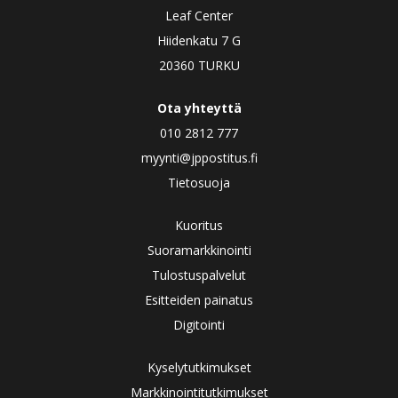
Leaf Center
Hiidenkatu 7 G
20360 TURKU
Ota yhteyttä
010 2812 777
myynti@jppostitus.fi
Tietosuoja
Kuoritus
Suoramarkkinointi
Tulostuspalvelut
Esitteiden painatus
Digitointi
Kyselytutkimukset
Markkinointitutkimukset