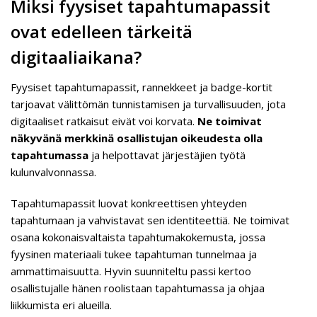
Miksi fyysiset tapahtumapassit
ovat edelleen tärkeitä
digitaaliaikana?
Fyysiset tapahtumapassit, rannekkeet ja badge-kortit
tarjoavat välittömän tunnistamisen ja turvallisuuden, jota
digitaaliset ratkaisut eivät voi korvata.
Ne toimivat
näkyvänä merkkinä osallistujan oikeudesta olla
tapahtumassa
ja helpottavat järjestäjien työtä
kulunvalvonnassa.
Tapahtumapassit luovat konkreettisen yhteyden
tapahtumaan ja vahvistavat sen identiteettiä. Ne toimivat
osana kokonaisvaltaista tapahtumakokemusta, jossa
fyysinen materiaali tukee tapahtuman tunnelmaa ja
ammattimaisuutta. Hyvin suunniteltu passi kertoo
osallistujalle hänen roolistaan tapahtumassa ja ohjaa
liikkumista eri alueilla.