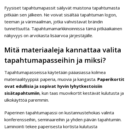
Fyysiset tapahtumapassit säilyvät muistona tapahtumasta
pitkään sen jälkeen. Ne voivat sisältää tapahtuman logon,
teeman ja värimaailman, jotka vahvistavat brändin
tunnettuutta. Tapahtumamarkkinoinnissa tämä pitkäaikainen
näkyvyys on arvokasta lisäarvoa järjestäjälle.
Mitä materiaaleja kannattaa valita
tapahtumapasseihin ja miksi?
Tapahtumapasseissa käytetään pääasiassa kolmea
materiaalityyppiä: paperia, muovia ja kangasta.
Paperikortit
ovat edullisia ja sopivat hyvin lyhytkestoisiin
sisätapahtumiin
, kun taas muovikortit kestävät kulutusta ja
ulkokäyttöä paremmin.
Paperinen tapahtumapassi on kustannustehokas valinta
konferensseihin, seminaareihin ja yhden päivän tapahtumiin.
Laminointi tekee paperisesta kortista kulutusta