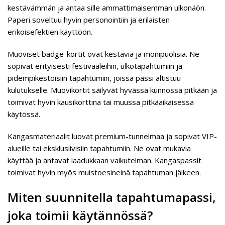
kestävämmän ja antaa sille ammattimaisemman ulkonäön.
Paperi soveltuu hyvin personointiin ja erilaisten
erikoisefektien käyttöön.
Muoviset badge-kortit ovat kestäviä ja monipuolisia. Ne
sopivat erityisesti festivaaleihin, ulkotapahtumiin ja
pidempikestoisiin tapahtumiin, joissa passi altistuu
kulutukselle. Muovikortit säilyvät hyvässä kunnossa pitkään ja
toimivat hyvin kausikorttina tai muussa pitkäaikaisessa
käytössä.
Kangasmateriaalit luovat premium-tunnelmaa ja sopivat VIP-
alueille tai eksklusiivisiin tapahtumiin. Ne ovat mukavia
käyttää ja antavat laadukkaan vaikutelman. Kangaspassit
toimivat hyvin myös muistoesineinä tapahtuman jälkeen.
Miten suunnitella tapahtumapassi,
joka toimii käytännössä?