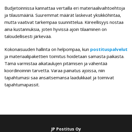
Budjetoinnissa kannattaa vertailla eri materiaalivaihtoehtoja
ja tilausmääriä. Suuremmat määrät laskevat yksikköhintaa,
mutta vaativat tarkempaa suunnittelua. Kiireellisyys nostaa
aina kustannuksia, joten hyvissä ajoin tilaaminen on
taloudellisesti järkevää.
Kokonaisuuden hallinta on helpompaa, kun
postituspalvelut
ja materiaalipakettien toimitus hoidetaan samasta paikasta.
Tämä varmistaa aikataulujen pitämisen ja vähentää
koordinoinnin tarvetta. Varaa painatus ajoissa, niin
tapahtumasi saa ansaitsemansa laadukkaat ja toimivat
tapahtumapassit.
JP Postitus Oy