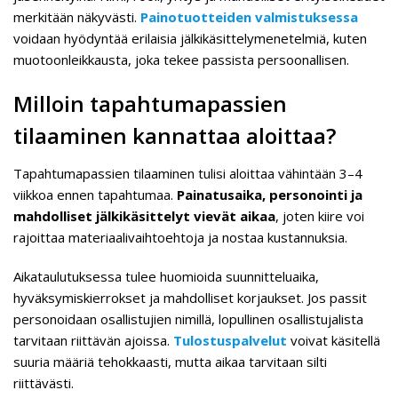
merkitään näkyvästi.
Painotuotteiden valmistuksessa
voidaan hyödyntää erilaisia jälkikäsittelymenetelmiä, kuten
muotoonleikkausta, joka tekee passista persoonallisen.
Milloin tapahtumapassien
tilaaminen kannattaa aloittaa?
Tapahtumapassien tilaaminen tulisi aloittaa vähintään 3–4
viikkoa ennen tapahtumaa.
Painatusaika, personointi ja
mahdolliset jälkikäsittelyt vievät aikaa
, joten kiire voi
rajoittaa materiaalivaihtoehtoja ja nostaa kustannuksia.
Aikataulutuksessa tulee huomioida suunnitteluaika,
hyväksymiskierrokset ja mahdolliset korjaukset. Jos passit
personoidaan osallistujien nimillä, lopullinen osallistujalista
tarvitaan riittävän ajoissa.
Tulostuspalvelut
voivat käsitellä
suuria määriä tehokkaasti, mutta aikaa tarvitaan silti
riittävästi.