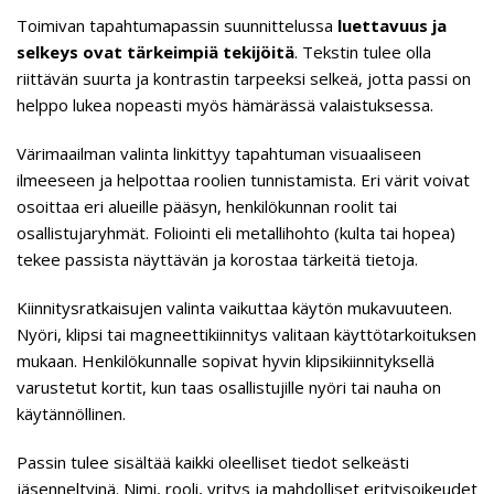
Toimivan tapahtumapassin suunnittelussa
luettavuus ja
selkeys ovat tärkeimpiä tekijöitä
. Tekstin tulee olla
riittävän suurta ja kontrastin tarpeeksi selkeä, jotta passi on
helppo lukea nopeasti myös hämärässä valaistuksessa.
Värimaailman valinta linkittyy tapahtuman visuaaliseen
ilmeeseen ja helpottaa roolien tunnistamista. Eri värit voivat
osoittaa eri alueille pääsyn, henkilökunnan roolit tai
osallistujaryhmät. Foliointi eli metallihohto (kulta tai hopea)
tekee passista näyttävän ja korostaa tärkeitä tietoja.
Kiinnitysratkaisujen valinta vaikuttaa käytön mukavuuteen.
Nyöri, klipsi tai magneettikiinnitys valitaan käyttötarkoituksen
mukaan. Henkilökunnalle sopivat hyvin klipsikiinnityksellä
varustetut kortit, kun taas osallistujille nyöri tai nauha on
käytännöllinen.
Passin tulee sisältää kaikki oleelliset tiedot selkeästi
jäsenneltyinä. Nimi, rooli, yritys ja mahdolliset erityisoikeudet