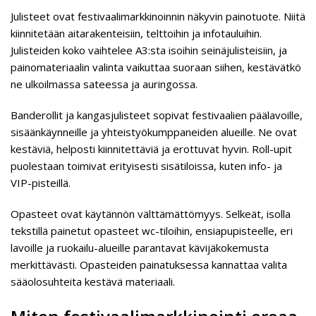
Julisteet ovat festivaalimarkkinoinnin näkyvin painotuote. Niitä
kiinnitetään aitarakenteisiin, telttoihin ja infotauluihin.
Julisteiden koko vaihtelee A3:sta isoihin seinäjulisteisiin, ja
painomateriaalin valinta vaikuttaa suoraan siihen, kestävätkö
ne ulkoilmassa sateessa ja auringossa.
Banderollit ja kangasjulisteet sopivat festivaalien päälavoille,
sisäänkäynneille ja yhteistyökumppaneiden alueille. Ne ovat
kestäviä, helposti kiinnitettäviä ja erottuvat hyvin. Roll-upit
puolestaan toimivat erityisesti sisätiloissa, kuten info- ja
VIP-pisteillä.
Opasteet ovat käytännön välttämättömyys. Selkeät, isolla
tekstillä painetut opasteet wc-tiloihin, ensiapupisteelle, eri
lavoille ja ruokailu-alueille parantavat kävijäkokemusta
merkittävästi. Opasteiden painatuksessa kannattaa valita
sääolosuhteita kestävä materiaali.