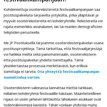
Kohdennettuja osoiterekistereitä festivaalikampanjaan saa
postituspalveluita tarjoavilta yrityksiltä, jotka ylläpitävät ja
myyvät osoiterekistereitä eri kohderyhmille. Rekistereitä voi
rajata esimerkiksi asuinalueen, iän tai muiden demografisten
tekijöiden perusteella.
Me JP Postituksella tarjoamme osoiterekisteripalvelun osana
postitusprojekteja. Tämä tarkoittaa, että festivaalijärjestäjä
voi hankkia meiltä sekä painomateriaalin, osoiterekisterin
että postituspalvelun yhdeltä toimittajalta. Tämä
yksinkertaistaa prosessia merkittävästi, kun erillisiä
toimittajia ei tarvita.
Ota yhteyttä festivaalikampanjan
suunnittelua varten
.
Osoiterekisterin valinnassa kannattaa miettiä tarkkaan,
millainen kohderyhmä festivaalille halutaan. Maantieteellinen
rajaus on usein järkevin lähtökohta: lähialueen asukkaat ovat
todennäköisimpiä kävijöitä. Tähän voidaan yhdistää muita