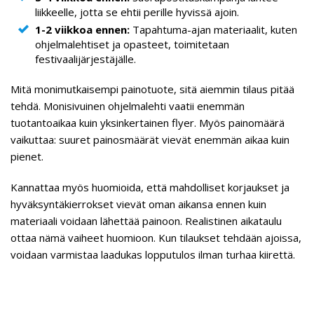
liikkeelle, jotta se ehtii perille hyvissä ajoin.
1-2 viikkoa ennen:
Tapahtuma-ajan materiaalit, kuten
ohjelmalehtiset ja opasteet, toimitetaan
festivaalijärjestäjälle.
Mitä monimutkaisempi painotuote, sitä aiemmin tilaus pitää
tehdä. Monisivuinen ohjelmalehti vaatii enemmän
tuotantoaikaa kuin yksinkertainen flyer. Myös painomäärä
vaikuttaa: suuret painosmäärät vievät enemmän aikaa kuin
pienet.
Kannattaa myös huomioida, että mahdolliset korjaukset ja
hyväksyntäkierrokset vievät oman aikansa ennen kuin
materiaali voidaan lähettää painoon. Realistinen aikataulu
ottaa nämä vaiheet huomioon. Kun tilaukset tehdään ajoissa,
voidaan varmistaa laadukas lopputulos ilman turhaa kiirettä.