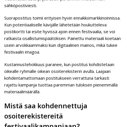
sähköpostiviesti.
Suorapostitus toimii erityisen hyvin ennakkomarkkinoinnissa.
Kun potentiaaliselle kävijälle lähetetään houkutteleva
postikortti tai esite hyvissä ajoin ennen festivaalia, se voi
ratkaista osallistumispäätöksen. Painettu materiaali koetaan
usein arvokkaammaksi kuin digitaalinen mainos, mikä tukee
festivaalin imagoa.
Kustannustehokkuus paranee, kun postitus kohdistetaan
oikealle ryhmälle oikean osoiterekisterin avulla. Laajaan
kohdentamattomaan postitukseen verrattuna tarkasti
rajattu kampanja tuottaa paremman tuloksen pienemmällä
materiaalimäärällä.
Mistä saa kohdennettuja
osoiterekistereitä
festivaalikampanjaan?