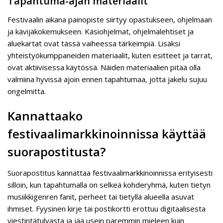
Tapahtuma-ajan materiaalit
Festivaalin aikana painopiste siirtyy opastukseen, ohjelmaan
ja kävijäkokemukseen. Käsiohjelmat, ohjelmalehtiset ja
aluekartat ovat tässä vaiheessa tärkeimpiä. Lisäksi
yhteistyökumppaneiden materiaalit, kuten esitteet ja tarrat,
ovat aktiivisessa käytössä. Näiden materiaalien pitää olla
valmiina hyvissä ajoin ennen tapahtumaa, jotta jakelu sujuu
ongelmitta.
Kannattaako
festivaalimarkkinoinnissa käyttää
suorapostitusta?
Suorapostitus kannattaa festivaalimarkkinoinnissa erityisesti
silloin, kun tapahtumalla on selkeä kohderyhmä, kuten tietyn
musiikkigenren fanit, perheet tai tietyllä alueella asuvat
ihmiset. Fyysinen kirje tai postikortti erottuu digitaalisesta
viestintätulvasta ja jää usein paremmin mieleen kuin