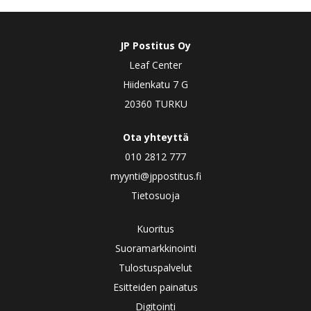
JP Postitus Oy
Leaf Center
Hiidenkatu 7 G
20360 TURKU
Ota yhteyttä
010 2812 777
myynti@jppostitus.fi
Tietosuoja
Kuoritus
Suoramarkkinointi
Tulostuspalvelut
Esitteiden painatus
Digitointi