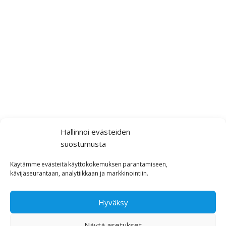
Hallinnoi evästeiden
suostumusta
Käytämme
evästeitä
käyttökokemuksen
parantamiseen,
kävijäseurantaan,
analytiikkaan ja markkinointiin
.
Hyväksy
Näytä asetukset