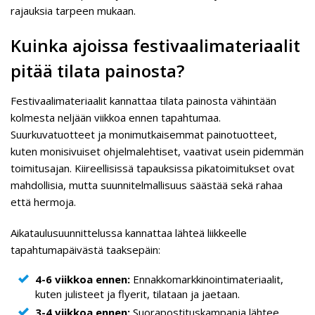
rajauksia tarpeen mukaan.
Kuinka ajoissa festivaalimateriaalit
pitää tilata painosta?
Festivaalimateriaalit kannattaa tilata painosta vähintään
kolmesta neljään viikkoa ennen tapahtumaa.
Suurkuvatuotteet ja monimutkaisemmat painotuotteet,
kuten monisivuiset ohjelmalehtiset, vaativat usein pidemmän
toimitusajan. Kiireellisissä tapauksissa pikatoimitukset ovat
mahdollisia, mutta suunnitelmallisuus säästää sekä rahaa
että hermoja.
Aikataulusuunnittelussa kannattaa lähteä liikkeelle
tapahtumapäivästä taaksepäin:
4-6 viikkoa ennen:
Ennakkomarkkinointimateriaalit,
kuten julisteet ja flyerit, tilataan ja jaetaan.
3-4 viikkoa ennen:
Suorapostituskampanja lähtee