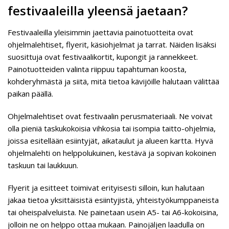
festivaaleilla yleensä jaetaan?
Festivaaleilla yleisimmin jaettavia painotuotteita ovat
ohjelmalehtiset, flyerit, käsiohjelmat ja tarrat. Näiden lisäksi
suosittuja ovat festivaalikortit, kupongit ja rannekkeet.
Painotuotteiden valinta riippuu tapahtuman koosta,
kohderyhmästä ja siitä, mitä tietoa kävijöille halutaan välittää
paikan päällä.
Ohjelmalehtiset ovat festivaalin perusmateriaali. Ne voivat
olla pieniä taskukokoisia vihkosia tai isompia taitto-ohjelmia,
joissa esitellään esiintyjät, aikataulut ja alueen kartta. Hyvä
ohjelmalehti on helppolukuinen, kestävä ja sopivan kokoinen
taskuun tai laukkuun.
Flyerit ja esitteet toimivat erityisesti silloin, kun halutaan
jakaa tietoa yksittäisistä esiintyjistä, yhteistyökumppaneista
tai oheispalveluista. Ne painetaan usein A5- tai A6-kokoisina,
jolloin ne on helppo ottaa mukaan. Painojäljen laadulla on