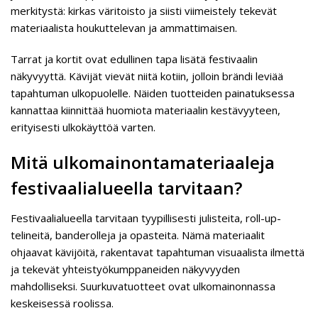
merkitystä: kirkas väritoisto ja siisti viimeistely tekevät
materiaalista houkuttelevan ja ammattimaisen.
Tarrat ja kortit ovat edullinen tapa lisätä festivaalin
näkyvyyttä. Kävijät vievät niitä kotiin, jolloin brändi leviää
tapahtuman ulkopuolelle. Näiden tuotteiden painatuksessa
kannattaa kiinnittää huomiota materiaalin kestävyyteen,
erityisesti ulkokäyttöä varten.
Mitä ulkomainontamateriaaleja
festivaalialueella tarvitaan?
Festivaalialueella tarvitaan tyypillisesti julisteita, roll-up-
telineitä, banderolleja ja opasteita. Nämä materiaalit
ohjaavat kävijöitä, rakentavat tapahtuman visuaalista ilmettä
ja tekevät yhteistyökumppaneiden näkyvyyden
mahdolliseksi. Suurkuvatuotteet ovat ulkomainonnassa
keskeisessä roolissa.