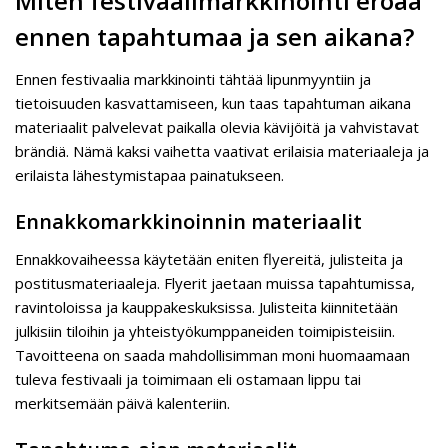
Miten festivaalimarkkinointi eroaa
ennen tapahtumaa ja sen aikana?
Ennen festivaalia markkinointi tähtää lipunmyyntiin ja
tietoisuuden kasvattamiseen, kun taas tapahtuman aikana
materiaalit palvelevat paikalla olevia kävijöitä ja vahvistavat
brändiä. Nämä kaksi vaihetta vaativat erilaisia materiaaleja ja
erilaista lähestymistapaa painatukseen.
Ennakkomarkkinoinnin materiaalit
Ennakkovaiheessa käytetään eniten flyereitä, julisteita ja
postitusmateriaaleja. Flyerit jaetaan muissa tapahtumissa,
ravintoloissa ja kauppakeskuksissa. Julisteita kiinnitetään
julkisiin tiloihin ja yhteistyökumppaneiden toimipisteisiin.
Tavoitteena on saada mahdollisimman moni huomaamaan
tuleva festivaali ja toimimaan eli ostamaan lippu tai
merkitsemään päivä kalenteriin.