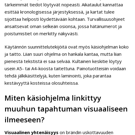
tärkeimmät tiedot löytyvät nopeasti. Aikataulut kannattaa
esittää kronologisessa järjestyksessä, ja kartat tulee
sijoittaa helposti löydettävään kohtaan. Turvallisuusohjeet
ansaitsevat oman selkeän osionsa, jossa hätänumerot ja
poistumistiet on merkitty näkyvästi.
Käytännön suunnittelutekijöitä ovat myös käsiohjelman koko
ja taitto. Liian suuri ohjelma on hankala kantaa, mutta liian
pienestä tekstistä ei saa selvää. Kultainen keskitie löytyy
usein A5- tai A4-koosta taitettuna. Painotuotteisiin voidaan
tehdä jälkikäsittelyjä, kuten laminointi, joka parantaa
kestävyyttä kosteissa olosuhteissa.
Miten käsiohjelma linkittyy
muuhun tapahtuman visuaaliseen
ilmeeseen?
Visuaalinen yhtenäisyys
on brändin uskottavuuden