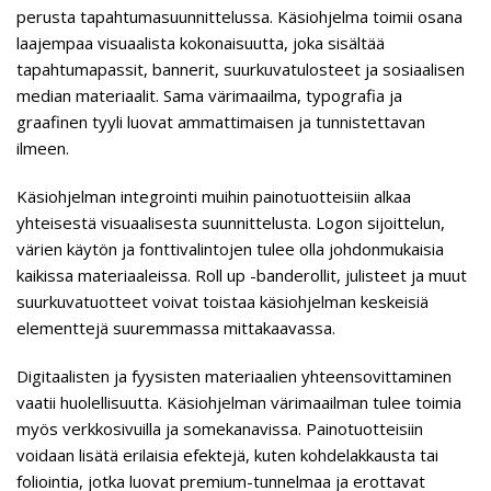
perusta tapahtumasuunnittelussa. Käsiohjelma toimii osana
laajempaa visuaalista kokonaisuutta, joka sisältää
tapahtumapassit, bannerit, suurkuvatulosteet ja sosiaalisen
median materiaalit. Sama värimaailma, typografia ja
graafinen tyyli luovat ammattimaisen ja tunnistettavan
ilmeen.
Käsiohjelman integrointi muihin painotuotteisiin alkaa
yhteisestä visuaalisesta suunnittelusta. Logon sijoittelun,
värien käytön ja fonttivalintojen tulee olla johdonmukaisia
kaikissa materiaaleissa. Roll up -banderollit, julisteet ja muut
suurkuvatuotteet voivat toistaa käsiohjelman keskeisiä
elementtejä suuremmassa mittakaavassa.
Digitaalisten ja fyysisten materiaalien yhteensovittaminen
vaatii huolellisuutta. Käsiohjelman värimaailman tulee toimia
myös verkkosivuilla ja somekanavissa. Painotuotteisiin
voidaan lisätä erilaisia efektejä, kuten kohdelakkausta tai
foliointia, jotka luovat premium-tunnelmaa ja erottavat