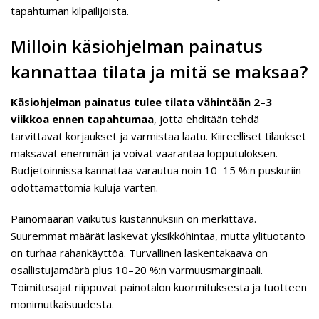
tapahtuman kilpailijoista.
Milloin käsiohjelman painatus
kannattaa tilata ja mitä se maksaa?
Käsiohjelman painatus tulee tilata vähintään 2–3
viikkoa ennen tapahtumaa
, jotta ehditään tehdä
tarvittavat korjaukset ja varmistaa laatu. Kiireelliset tilaukset
maksavat enemmän ja voivat vaarantaa lopputuloksen.
Budjetoinnissa kannattaa varautua noin 10–15 %:n puskuriin
odottamattomia kuluja varten.
Painomäärän vaikutus kustannuksiin on merkittävä.
Suuremmat määrät laskevat yksikköhintaa, mutta ylituotanto
on turhaa rahankäyttöä. Turvallinen laskentakaava on
osallistujamäärä plus 10–20 %:n varmuusmarginaali.
Toimitusajat riippuvat painotalon kuormituksesta ja tuotteen
monimutkaisuudesta.