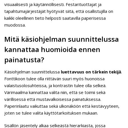
visuaalisesti ja käytännöllisesti. Festarituottajat ja
tapahtumajärjestäjät hyötyvät siitä, että osallistujilla on
kaikki oleellinen tieto helposti saatavilla paperisessa
muodossa.
Mitä käsiohjelman suunnittelussa
kannattaa huomioida ennen
painatusta?
Käsiohjelman suunnittelussa
luettavuus on tärkein tekijä
.
Fonttikoon tulee olla riittävän suuri myös huonoissa
valaistusolosuhteissa, ja kontrastin tulee olla selkeä.
Värimaailma kannattaa valita niin, että se toimii sekä
värillisessä että mustavalkoisessa painatuksessa.
Paperinlaatu vaikuttaa sekä ulkonäköön että kestävyyteen,
joten se tulee valita käyttötarkoituksen mukaan.
Sisällön jäsentely alkaa selkeästä hierarkiasta, jossa