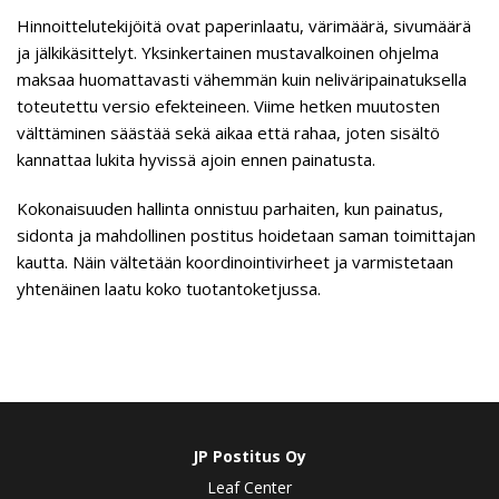
Hinnoittelutekijöitä ovat paperinlaatu, värimäärä, sivumäärä
ja jälkikäsittelyt. Yksinkertainen mustavalkoinen ohjelma
maksaa huomattavasti vähemmän kuin neliväripainatuksella
toteutettu versio efekteineen. Viime hetken muutosten
välttäminen säästää sekä aikaa että rahaa, joten sisältö
kannattaa lukita hyvissä ajoin ennen painatusta.
Kokonaisuuden hallinta onnistuu parhaiten, kun painatus,
sidonta ja mahdollinen postitus hoidetaan saman toimittajan
kautta. Näin vältetään koordinointivirheet ja varmistetaan
yhtenäinen laatu koko tuotantoketjussa.
JP Postitus Oy
Leaf Center