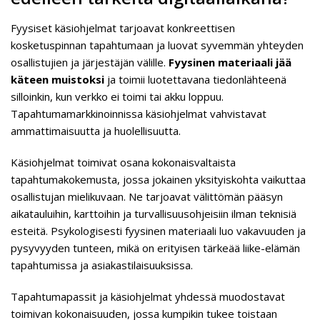
Fyysiset käsiohjelmat tarjoavat konkreettisen
kosketuspinnan tapahtumaan ja luovat syvemmän yhteyden
osallistujien ja järjestäjän välille.
Fyysinen materiaali jää
käteen muistoksi
ja toimii luotettavana tiedonlähteenä
silloinkin, kun verkko ei toimi tai akku loppuu.
Tapahtumamarkkinoinnissa käsiohjelmat vahvistavat
ammattimaisuutta ja huolellisuutta.
Käsiohjelmat toimivat osana kokonaisvaltaista
tapahtumakokemusta, jossa jokainen yksityiskohta vaikuttaa
osallistujan mielikuvaan. Ne tarjoavat välittömän pääsyn
aikatauluihin, karttoihin ja turvallisuusohjeisiin ilman teknisiä
esteitä. Psykologisesti fyysinen materiaali luo vakavuuden ja
pysyvyyden tunteen, mikä on erityisen tärkeää liike-elämän
tapahtumissa ja asiakastilaisuuksissa.
Tapahtumapassit ja käsiohjelmat yhdessä muodostavat
toimivan kokonaisuuden, jossa kumpikin tukee toistaan