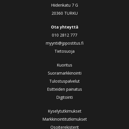
Hiidenkatu 7 G
20360 TURKU
Ota yhteyttä
010 2812 777
myynti@jppostitus.fi
Tietosuoja
Kuoritus
Suoramarkkinointi
Tulostuspalvelut
Esitteiden painatus
Digitointi
Kyselytutkimukset
Markkinointitutkimukset
Osoiterekisterit