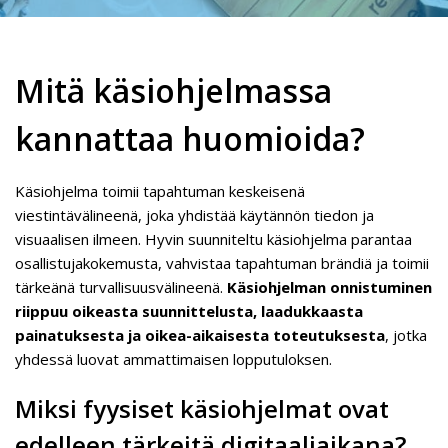
Mitä käsiohjelmassa
kannattaa huomioida?
Käsiohjelma toimii tapahtuman keskeisenä
viestintävälineenä, joka yhdistää käytännön tiedon ja
visuaalisen ilmeen. Hyvin suunniteltu käsiohjelma parantaa
osallistujakokemusta, vahvistaa tapahtuman brändiä ja toimii
tärkeänä turvallisuusvälineenä.
Käsiohjelman onnistuminen
riippuu oikeasta suunnittelusta, laadukkaasta
painatuksesta ja oikea-aikaisesta toteutuksesta
, jotka
yhdessä luovat ammattimaisen lopputuloksen.
Miksi fyysiset käsiohjelmat ovat
edelleen tärkeitä digitaaliaikana?