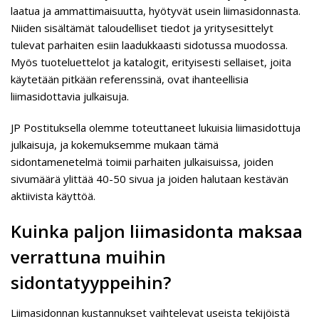
laatua ja ammattimaisuutta, hyötyvät usein liimasidonnasta.
Niiden sisältämät taloudelliset tiedot ja yritysesittelyt
tulevat parhaiten esiin laadukkaasti sidotussa muodossa.
Myös tuoteluettelot ja katalogit, erityisesti sellaiset, joita
käytetään pitkään referenssinä, ovat ihanteellisia
liimasidottavia julkaisuja.
JP Postituksella olemme toteuttaneet lukuisia liimasidottuja
julkaisuja, ja kokemuksemme mukaan tämä
sidontamenetelmä toimii parhaiten julkaisuissa, joiden
sivumäärä ylittää 40-50 sivua ja joiden halutaan kestävän
aktiivista käyttöä.
Kuinka paljon liimasidonta maksaa
verrattuna muihin
sidontatyyppeihin?
Liimasidonnan kustannukset vaihtelevat useista tekijöistä