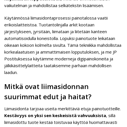
vaikutelman ja mahdollistaa selkätekstin lisäämisen.
Käytännössä liimasidontaprosessi painotalossa vaatii
erikoislaitteistoa. Tuotantolinjalla arkit kootaan
järjestykseen, jyrsitään, liimataan ja liitetään kanteen
automatisoidulla koneistolla. Lopuksi painotuote leikataan
oikeaan kokoon kolmelta sivulta. Tämä tekniikka mahdollistaa
korkealaatuisen ja ammattimaisen lopputuloksen, ja me JP
Postituksessa käytämme moderneja digipainokoneita ja
jälkikäsittelylaitteita taataksemme parhaan mahdollisen
laadun.
Mitkä ovat liimasidonnan
suurimmat edut ja haitat?
Liimasidonta tarjoaa useita merkittäviä etuja painotuotteille.
Kestävyys on yksi sen keskeisistä vahvuuksista
, sillä
liimasidottu tuote kestää toistuvaa käyttöä huomattavasti