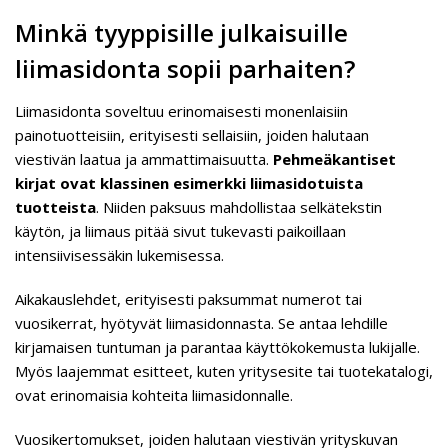
Minkä tyyppisille julkaisuille
liimasidonta sopii parhaiten?
Liimasidonta soveltuu erinomaisesti monenlaisiin
painotuotteisiin, erityisesti sellaisiin, joiden halutaan
viestivän laatua ja ammattimaisuutta.
Pehmeäkantiset
kirjat ovat klassinen esimerkki liimasidotuista
tuotteista
. Niiden paksuus mahdollistaa selkätekstin
käytön, ja liimaus pitää sivut tukevasti paikoillaan
intensiivisessäkin lukemisessa.
Aikakauslehdet, erityisesti paksummat numerot tai
vuosikerrat, hyötyvät liimasidonnasta. Se antaa lehdille
kirjamaisen tuntuman ja parantaa käyttökokemusta lukijalle.
Myös laajemmat esitteet, kuten yritysesite tai tuotekatalogi,
ovat erinomaisia kohteita liimasidonnalle.
Vuosikertomukset, joiden halutaan viestivän yrityskuvan