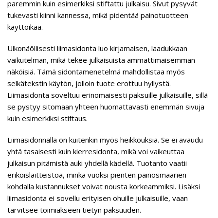
paremmin kuin esimerkiksi stiftattu julkaisu. Sivut pysyvät
tukevasti kiinni kannessa, mikä pidentää painotuotteen
käyttöikää.
Ulkonäöllisesti liimasidonta luo kirjamaisen, laadukkaan
vaikutelman, mikä tekee julkaisuista ammattimaisemman
näköisiä. Tämä sidontamenetelmä mahdollistaa myös
selkätekstin käytön, jolloin tuote erottuu hyllystä.
Liimasidonta soveltuu erinomaisesti paksuille julkaisuille, sillä
se pystyy sitomaan yhteen huomattavasti enemmän sivuja
kuin esimerkiksi stiftaus.
Liimasidonnalla on kuitenkin myös heikkouksia. Se ei avaudu
yhtä tasaisesti kuin kierresidonta, mikä voi vaikeuttaa
julkaisun pitämistä auki yhdellä kädellä. Tuotanto vaatii
erikoislaitteistoa, minkä vuoksi pienten painosmäärien
kohdalla kustannukset voivat nousta korkeammiksi. Lisäksi
liimasidonta ei sovellu erityisen ohuille julkaisuille, vaan
tarvitsee toimiakseen tietyn paksuuden.