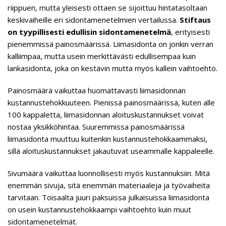
riippuen, mutta yleisesti ottaen se sijoittuu hintatasoltaan
keskivaiheille eri sidontamenetelmien vertailussa.
Stiftaus
on tyypillisesti edullisin sidontamenetelmä
, erityisesti
pienemmissä painosmäärissä. Liimasidonta on jonkin verran
kalliimpaa, mutta usein merkittävästi edullisempaa kuin
lankasidonta, joka on kestävin mutta myös kallein vaihtoehto.
Painosmäärä vaikuttaa huomattavasti liimasidonnan
kustannustehokkuuteen. Pienissä painosmäärissä, kuten alle
100 kappaletta, liimasidonnan aloituskustannukset voivat
nostaa yksikköhintaa. Suuremmissa painosmäärissä
liimasidonta muuttuu kuitenkin kustannustehokkaammaksi,
sillä aloituskustannukset jakautuvat useammalle kappaleelle.
Sivumäärä vaikuttaa luonnollisesti myös kustannuksiin. Mitä
enemmän sivuja, sitä enemmän materiaaleja ja työvaiheita
tarvitaan. Toisaalta juuri paksuissa julkaisuissa liimasidonta
on usein kustannustehokkaampi vaihtoehto kuin muut
sidontamenetelmät.