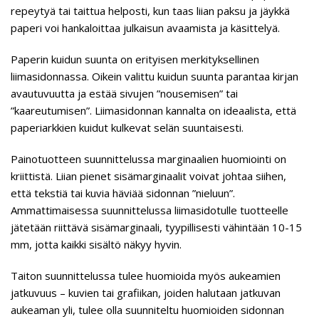
repeytyä tai taittua helposti, kun taas liian paksu ja jäykkä
paperi voi hankaloittaa julkaisun avaamista ja käsittelyä.
Paperin kuidun suunta on erityisen merkityksellinen
liimasidonnassa. Oikein valittu kuidun suunta parantaa kirjan
avautuvuutta ja estää sivujen ”nousemisen” tai
”kaareutumisen”. Liimasidonnan kannalta on ideaalista, että
paperiarkkien kuidut kulkevat selän suuntaisesti.
Painotuotteen suunnittelussa marginaalien huomiointi on
kriittistä. Liian pienet sisämarginaalit voivat johtaa siihen,
että tekstiä tai kuvia häviää sidonnan ”nieluun”.
Ammattimaisessa suunnittelussa liimasidotulle tuotteelle
jätetään riittävä sisämarginaali, tyypillisesti vähintään 10-15
mm, jotta kaikki sisältö näkyy hyvin.
Taiton suunnittelussa tulee huomioida myös aukeamien
jatkuvuus – kuvien tai grafiikan, joiden halutaan jatkuvan
aukeaman yli, tulee olla suunniteltu huomioiden sidonnan