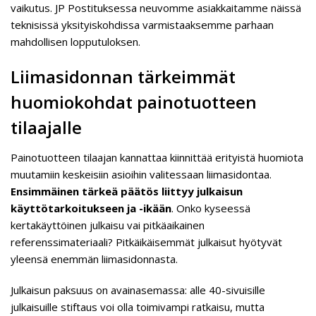
vaikutus. JP Postituksessa neuvomme asiakkaitamme näissä
teknisissä yksityiskohdissa varmistaaksemme parhaan
mahdollisen lopputuloksen.
Liimasidonnan tärkeimmät
huomiokohdat painotuotteen
tilaajalle
Painotuotteen tilaajan kannattaa kiinnittää erityistä huomiota
muutamiin keskeisiin asioihin valitessaan liimasidontaa.
Ensimmäinen tärkeä päätös liittyy julkaisun
käyttötarkoitukseen ja -ikään
. Onko kyseessä
kertakäyttöinen julkaisu vai pitkäaikainen
referenssimateriaali? Pitkäikäisemmät julkaisut hyötyvät
yleensä enemmän liimasidonnasta.
Julkaisun paksuus on avainasemassa: alle 40-sivuisille
julkaisuille stiftaus voi olla toimivampi ratkaisu, mutta