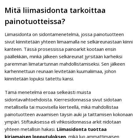
Mitä liimasidonta tarkoittaa
painotuotteissa?
Liimasidonta on sidontamenetelmä, jossa painotuotteen
sivut kiinnitetään yhteen liimaamalla ne selkäreunastaan kiinni
kanteen. Tässä prosessissa painoarkit kootaan ensin
päällekkäin, minkä jälkeen selkäreunat jyrsitään karheiksi
paremman liimatartunnan mahdollistamiseksi. Sen jälkeen
karhennettuun reunaan levitetään kuumaliimaa, johon
kiinnitetään lopuksi taitettu kansi.
Tämä menetelmä eroaa selkeästi muista
sidontavaihtoehdoista. Kierresidonnassa sivut sidotaan
metallisella tai muovisella kierteellä, mikä mahdollistaa
painotuotteen avaamisen täysin auki ja taittamisen kokonaan
ympäri. Stiftauksessa eli vihkosidonnassa arkit nidotaan
yhteen metallisin hakasi.
Liimasidonta tuottaa
kirjamaisen lopputuloksen
, mikä luo ammattimaisen