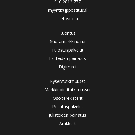
010 2812 777
myynti@jppostitus.fi
Tietosuoja
Kuoritus
Suoramarkkinointi
Tulostuspalvelut
Esitteiden painatus
Digitointi
Kyselytutkimukset
Markkinointitutkimukset
Osoiterekisterit
Postituspalvelut
Julisteiden painatus
Artikkelit