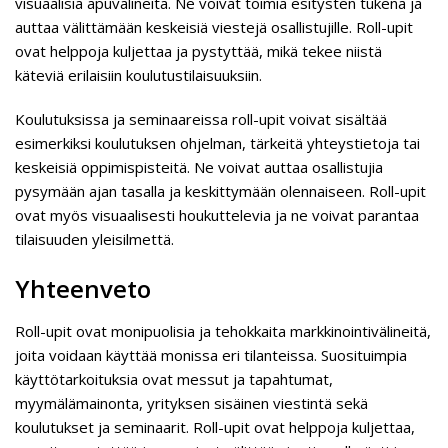
visuaalisia apuvälineitä. Ne voivat toimia esitysten tukena ja
auttaa välittämään keskeisiä viestejä osallistujille. Roll-upit
ovat helppoja kuljettaa ja pystyttää, mikä tekee niistä
käteviä erilaisiin koulutustilaisuuksiin.
Koulutuksissa ja seminaareissa roll-upit voivat sisältää
esimerkiksi koulutuksen ohjelman, tärkeitä yhteystietoja tai
keskeisiä oppimispisteitä. Ne voivat auttaa osallistujia
pysymään ajan tasalla ja keskittymään olennaiseen. Roll-upit
ovat myös visuaalisesti houkuttelevia ja ne voivat parantaa
tilaisuuden yleisilmettä.
Yhteenveto
Roll-upit ovat monipuolisia ja tehokkaita markkinointivälineitä,
joita voidaan käyttää monissa eri tilanteissa. Suosituimpia
käyttötarkoituksia ovat messut ja tapahtumat,
myymälämainonta, yrityksen sisäinen viestintä sekä
koulutukset ja seminaarit. Roll-upit ovat helppoja kuljettaa,