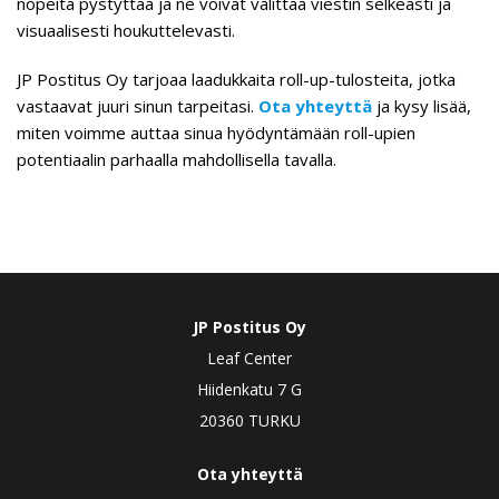
nopeita pystyttää ja ne voivat välittää viestin selkeästi ja
visuaalisesti houkuttelevasti.
JP Postitus Oy tarjoaa laadukkaita roll-up-tulosteita, jotka
vastaavat juuri sinun tarpeitasi.
Ota yhteyttä
ja kysy lisää,
miten voimme auttaa sinua hyödyntämään roll-upien
potentiaalin parhaalla mahdollisella tavalla.
JP Postitus Oy
Leaf Center
Hiidenkatu 7 G
20360 TURKU
Ota yhteyttä