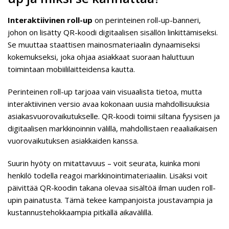
Interaktiivinen roll-up
on perinteinen roll-up-banneri,
johon on lisätty QR-koodi digitaalisen sisällön linkittämiseksi.
Se muuttaa staattisen mainosmateriaalin dynaamiseksi
kokemukseksi, joka ohjaa asiakkaat suoraan haluttuun
toimintaan mobiililaitteidensa kautta.
Perinteinen roll-up tarjoaa vain visuaalista tietoa, mutta
interaktiivinen versio avaa kokonaan uusia mahdollisuuksia
asiakasvuorovaikutukselle. QR-koodi toimii siltana fyysisen ja
digitaalisen markkinoinnin välillä, mahdollistaen reaaliaikaisen
vuorovaikutuksen asiakkaiden kanssa.
Suurin hyöty on mitattavuus – voit seurata, kuinka moni
henkilö todella reagoi markkinointimateriaaliin. Lisäksi voit
päivittää QR-koodin takana olevaa sisältöä ilman uuden roll-
upin painatusta. Tämä tekee kampanjoista joustavampia ja
kustannustehokkaampia pitkällä aikavälillä.