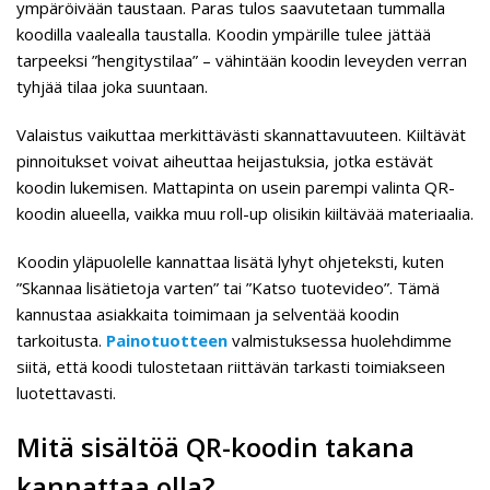
ympäröivään taustaan. Paras tulos saavutetaan tummalla
koodilla vaalealla taustalla. Koodin ympärille tulee jättää
tarpeeksi ”hengitystilaa” – vähintään koodin leveyden verran
tyhjää tilaa joka suuntaan.
Valaistus vaikuttaa merkittävästi skannattavuuteen. Kiiltävät
pinnoitukset voivat aiheuttaa heijastuksia, jotka estävät
koodin lukemisen. Mattapinta on usein parempi valinta QR-
koodin alueella, vaikka muu roll-up olisikin kiiltävää materiaalia.
Koodin yläpuolelle kannattaa lisätä lyhyt ohjeteksti, kuten
”Skannaa lisätietoja varten” tai ”Katso tuotevideo”. Tämä
kannustaa asiakkaita toimimaan ja selventää koodin
tarkoitusta.
Painotuotteen
valmistuksessa huolehdimme
siitä, että koodi tulostetaan riittävän tarkasti toimiakseen
luotettavasti.
Mitä sisältöä QR-koodin takana
kannattaa olla?