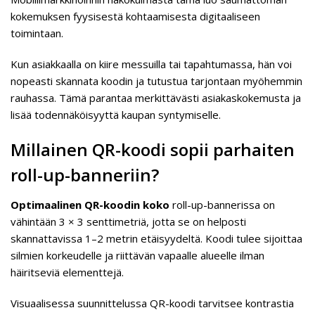
kokemuksen fyysisestä kohtaamisesta digitaaliseen
toimintaan.
Kun asiakkaalla on kiire messuilla tai tapahtumassa, hän voi
nopeasti skannata koodin ja tutustua tarjontaan myöhemmin
rauhassa. Tämä parantaa merkittävästi asiakaskokemusta ja
lisää todennäköisyyttä kaupan syntymiselle.
Millainen QR-koodi sopii parhaiten
roll-up-banneriin?
Optimaalinen QR-koodin koko
roll-up-bannerissa on
vähintään 3 × 3 senttimetriä, jotta se on helposti
skannattavissa 1–2 metrin etäisyydeltä. Koodi tulee sijoittaa
silmien korkeudelle ja riittävän vapaalle alueelle ilman
häiritseviä elementtejä.
Visuaalisessa suunnittelussa QR-koodi tarvitsee kontrastia