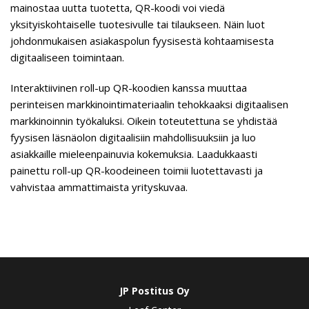
mainostaa uutta tuotetta, QR-koodi voi viedä
yksityiskohtaiselle tuotesivulle tai tilaukseen. Näin luot
johdonmukaisen asiakaspolun fyysisestä kohtaamisesta
digitaaliseen toimintaan.
Interaktiivinen roll-up QR-koodien kanssa muuttaa
perinteisen markkinointimateriaalin tehokkaaksi digitaalisen
markkinoinnin työkaluksi. Oikein toteutettuna se yhdistää
fyysisen läsnäolon digitaalisiin mahdollisuuksiin ja luo
asiakkaille mieleenpainuvia kokemuksia. Laadukkaasti
painettu roll-up QR-koodeineen toimii luotettavasti ja
vahvistaa ammattimaista yrityskuvaa.
JP Postitus Oy