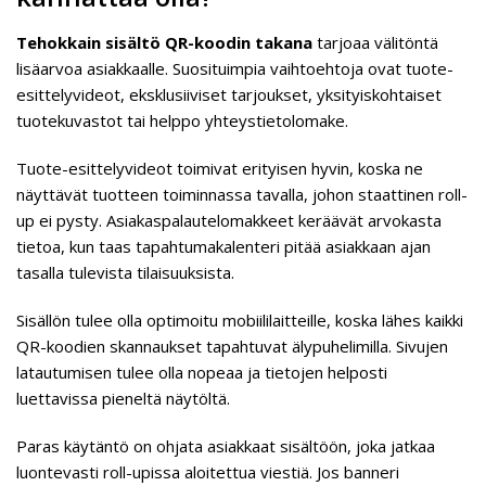
Tehokkain sisältö QR-koodin takana
tarjoaa välitöntä
lisäarvoa asiakkaalle. Suosituimpia vaihtoehtoja ovat tuote-
esittelyvideot, eksklusiiviset tarjoukset, yksityiskohtaiset
tuotekuvastot tai helppo yhteystietolomake.
Tuote-esittelyvideot toimivat erityisen hyvin, koska ne
näyttävät tuotteen toiminnassa tavalla, johon staattinen roll-
up ei pysty. Asiakaspalautelomakkeet keräävät arvokasta
tietoa, kun taas tapahtumakalenteri pitää asiakkaan ajan
tasalla tulevista tilaisuuksista.
Sisällön tulee olla optimoitu mobiililaitteille, koska lähes kaikki
QR-koodien skannaukset tapahtuvat älypuhelimilla. Sivujen
latautumisen tulee olla nopeaa ja tietojen helposti
luettavissa pieneltä näytöltä.
Paras käytäntö on ohjata asiakkaat sisältöön, joka jatkaa
luontevasti roll-upissa aloitettua viestiä. Jos banneri