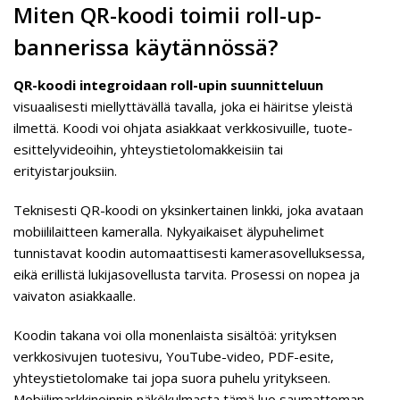
Miten QR-koodi toimii roll-up-
bannerissa käytännössä?
QR-koodi integroidaan roll-upin suunnitteluun
visuaalisesti miellyttävällä tavalla, joka ei häiritse yleistä
ilmettä. Koodi voi ohjata asiakkaat verkkosivuille, tuote-
esittelyvideoihin, yhteystietolomakkeisiin tai
erityistarjouksiin.
Teknisesti QR-koodi on yksinkertainen linkki, joka avataan
mobiililaitteen kameralla. Nykyaikaiset älypuhelimet
tunnistavat koodin automaattisesti kamerasovelluksessa,
eikä erillistä lukijasovellusta tarvita. Prosessi on nopea ja
vaivaton asiakkaalle.
Koodin takana voi olla monenlaista sisältöä: yrityksen
verkkosivujen tuotesivu, YouTube-video, PDF-esite,
yhteystietolomake tai jopa suora puhelu yritykseen.
Mobiilimarkkinoinnin näkökulmasta tämä luo saumattoman