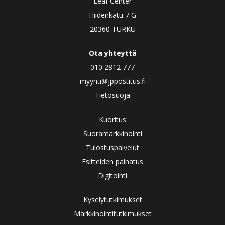
Leaf Center
Hiidenkatu 7 G
20360 TURKU
Ota yhteyttä
010 2812 777
myynti@jppostitus.fi
Tietosuoja
Kuoritus
Suoramarkkinointi
Tulostuspalvelut
Esitteiden painatus
Digitointi
Kyselytutkimukset
Markkinointitutkimukset