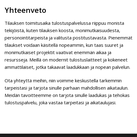
Yhteenveto
Tilauksen toimitusaika tulostuspalvelussa riippuu monista
tekijöistä, kuten tilauksen koosta, monimutkaisuudesta,
personointitarpeista ja valitusta postitustavasta. Pienemmät
tilaukset voidaan käsitellä nopeammin, kun taas suuret ja
monimutkaiset projektit vaativat enemmän aikaa ja
resursseja. Meillä on modernit tulostuslaitteet ja kokeneet
ammattilaiset, jotka takaavat laadukkaan ja nopean palvelun.
Ota yhteyttä meihin, niin voimme keskustella tarkemmin
tarpeistasi ja tarjota sinulle parhaan mahdollisen aikataulun.
Meidän tavoitteemme on tarjota sinulle laadukas ja tehokas
tulostuspalvelu, joka vastaa tarpeitasi ja aikataulujasi.