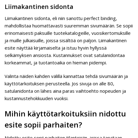
Liimakantinen sidonta
Liimakantinen sidonta, eli niin sanottu perfect binding,
mahdollistaa huomattavasti suuremman sivumäärän. Se sopii
erinomaisesti paksuille tuotekatalogeille, vuosikertomuksille
ja muille julkaisuille, joissa sisältöä on paljon. Liimakantinen
esite näyttää kirjamaiselta ja istuu hyvin hyllyssä
selkämyksen ansiosta. Kustannukset ovat satulanidontaa
korkeammat, ja tuotantoaika on hieman pidempi.
Valinta näiden kahden välillä kannattaa tehdä sivumäärän ja
käyttötarkoituksen perusteella. Jos sivuja on alle 80,
satulanidonta on lähes aina paras vaihtoehto nopeuden ja
kustannustehokkuuden vuoksi.
Mihin käyttötarkoituksiin nidottu
esite sopii parhaiten?
Nidottu esite sopii parhaiten tilanteisiin, joissa tarvitaan