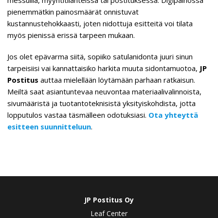
pienemmätkin painosmäärät onnistuvat
kustannustehokkaasti, joten nidottuja esitteitä voi tilata
myös pienissä erissä tarpeen mukaan.
Jos olet epävarma siitä, sopiiko satulanidonta juuri sinun
tarpeisiisi vai kannattaisiko harkita muuta sidontamuotoa,
JP
Postitus
auttaa mielellään löytämään parhaan ratkaisun.
Meiltä saat asiantuntevaa neuvontaa materiaalivalinnoista,
sivumääristä ja tuotantoteknisistä yksityiskohdista, jotta
lopputulos vastaa täsmälleen odotuksiasi.
Ota yhteyttä
esitteen suunnitteluun
.
JP Postitus Oy
Leaf Center