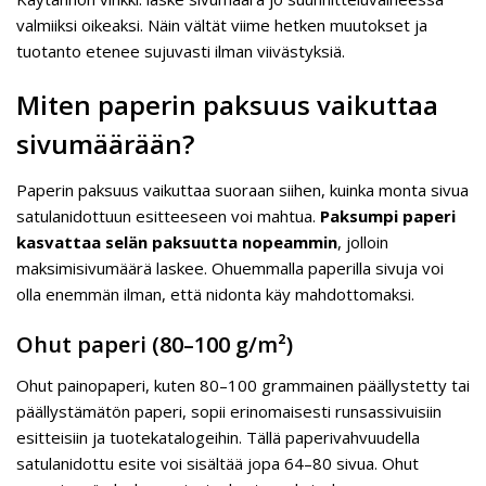
valmiiksi oikeaksi. Näin vältät viime hetken muutokset ja
tuotanto etenee sujuvasti ilman viivästyksiä.
Miten paperin paksuus vaikuttaa
sivumäärään?
Paperin paksuus vaikuttaa suoraan siihen, kuinka monta sivua
satulanidottuun esitteeseen voi mahtua.
Paksumpi paperi
kasvattaa selän paksuutta nopeammin
, jolloin
maksimisivumäärä laskee. Ohuemmalla paperilla sivuja voi
olla enemmän ilman, että nidonta käy mahdottomaksi.
Ohut paperi (80–100 g/m²)
Ohut painopaperi, kuten 80–100 grammainen päällystetty tai
päällystämätön paperi, sopii erinomaisesti runsassivuisiin
esitteisiin ja tuotekatalogeihin. Tällä paperivahvuudella
satulanidottu esite voi sisältää jopa 64–80 sivua. Ohut