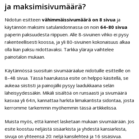
ja maksimisivumäärä?
Nidotun esitteen
vähimmäissivumäärä on 8 sivua
ja
käytännön maksimi satulanidonnassa on noin
64–80 sivua
paperin paksuudesta riippuen. Alle 8-sivuinen vihko ei pysy
rakenteellisesti koossa, ja yli 80-sivuinen kokonaisuus alkaa
olla liian paksu nidottavaksi. Tarkka yläraja vaihtelee
painotalon mukaan.
Käytännössä suosituin sivumääräalue nidotuille esitteille on
8–48 sivua. Tässä haarukassa esite on helppo käsitellä, se
aukeaa siististi ja painojälki pysyy laadukkaana selän
läheisyydessäkin. Mikäli sisältöä on runsaasti ja sivumäärä
kasvaa yli 64:n, kannattaa harkita liimakantista sidontaa, josta
kerromme tarkemmin myöhemmin tässä artikkelissa.
Muista myös, että kannet lasketaan mukaan sivumäärään. Jos
esite koostuu neljästä sisäarkista ja yhdestä kansiarkista,
sivuja on yhteensä 20: neljä kansilehteä ja 16 sisäsivua.