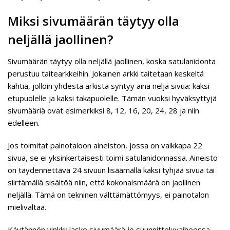
Miksi sivumäärän täytyy olla
neljällä jaollinen?
Sivumäärän täytyy olla neljällä jaollinen, koska satulanidonta
perustuu taitearkkeihin. Jokainen arkki taitetaan keskeltä
kahtia, jolloin yhdestä arkista syntyy aina neljä sivua: kaksi
etupuolelle ja kaksi takapuolelle. Tämän vuoksi hyväksyttyjä
sivumääriä ovat esimerkiksi 8, 12, 16, 20, 24, 28 ja niin
edelleen.
Jos toimitat painotaloon aineiston, jossa on vaikkapa 22
sivua, se ei yksinkertaisesti toimi satulanidonnassa. Aineisto
on täydennettävä 24 sivuun lisäämällä kaksi tyhjää sivua tai
siirtämällä sisältöä niin, että kokonaismäärä on jaollinen
neljällä. Tämä on tekninen välttämättömyys, ei painotalon
mielivaltaa.
Käytännön vinkki: laske sivumäärä jo suunnitteluvaiheessa