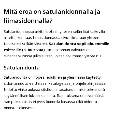
Mitä eroa on satulanidonnalla ja
liimasidonnalla?
Satulanidonnassa arkit nidotaan yhteen selän läpi kulkevilla
niiteillä, kun taas liimasidonnassa sivut liimataan yhteen
tasaiseksi selkämykseksi.
Satulanidonta sopii ohuemmille
esitteille (8–80 sivua)
, liimasidonnan vahvuus on
runsassivuisissa julkaisuissa, joissa sivumäärä ylittää 80.
Satulanidonta
Satulanidonta on nopea, edullinen ja yleisimmin käytetty
sidontamuoto esitteissä, katalogeissa ja ohjelmakirjasissa.
Nidottu vihko aukeaa siististi ja tasaisesti, mikä tekee siitä
käytännöllisen lukijan kannalta. Rajoituksena on sivumäärä:
liian paksu nidos ei pysy kunnolla kasassa eikä nidonta
onnistu teknisesti.