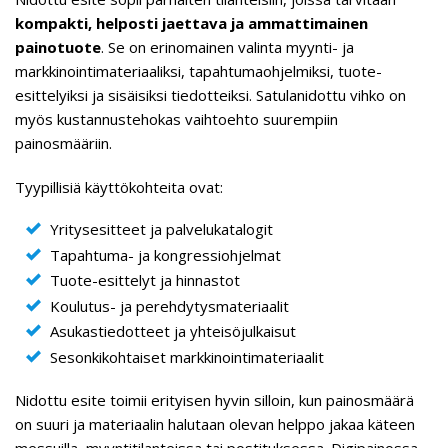
kompakti, helposti jaettava ja ammattimainen
painotuote
. Se on erinomainen valinta myynti- ja
markkinointimateriaaliksi, tapahtumaohjelmiksi, tuote-
esittelyiksi ja sisäisiksi tiedotteiksi. Satulanidottu vihko on
myös kustannustehokas vaihtoehto suurempiin
painosmääriin.
Tyypillisiä käyttökohteita ovat:
Yritysesitteet ja palvelukatalogit
Tapahtuma- ja kongressiohjelmat
Tuote-esittelyt ja hinnastot
Koulutus- ja perehdytysmateriaalit
Asukastiedotteet ja yhteisöjulkaisut
Sesonkikohtaiset markkinointimateriaalit
Nidottu esite toimii erityisen hyvin silloin, kun painosmäärä
on suuri ja materiaalin halutaan olevan helppo jakaa käteen
messuilla, myyntitilanteissa tai postituksessa. Digipainossa