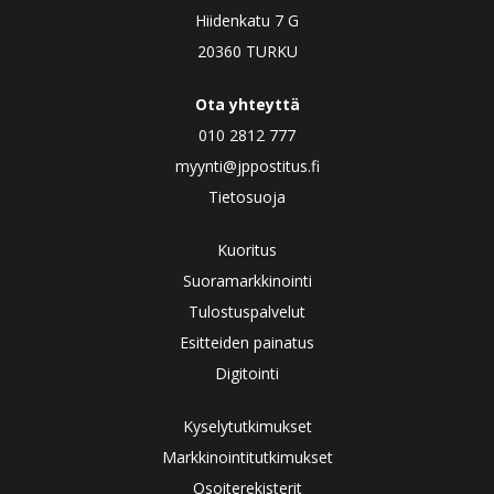
Hiidenkatu 7 G
20360 TURKU
Ota yhteyttä
010 2812 777
myynti@jppostitus.fi
Tietosuoja
Kuoritus
Suoramarkkinointi
Tulostuspalvelut
Esitteiden painatus
Digitointi
Kyselytutkimukset
Markkinointitutkimukset
Osoiterekisterit