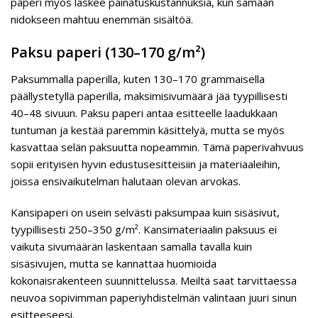
paperi myös laskee painatuskustannuksia, kun samaan
nidokseen mahtuu enemmän sisältöä.
Paksu paperi (130–170 g/m²)
Paksummalla paperilla, kuten 130–170 grammaisella
päällystetyllä paperilla, maksimisivumäärä jää tyypillisesti
40–48 sivuun. Paksu paperi antaa esitteelle laadukkaan
tuntuman ja kestää paremmin käsittelyä, mutta se myös
kasvattaa selän paksuutta nopeammin. Tämä paperivahvuus
sopii erityisen hyvin edustusesitteisiin ja materiaaleihin,
joissa ensivaikutelman halutaan olevan arvokas.
Kansipaperi on usein selvästi paksumpaa kuin sisäsivut,
tyypillisesti 250–350 g/m². Kansimateriaalin paksuus ei
vaikuta sivumäärän laskentaan samalla tavalla kuin
sisäsivujen, mutta se kannattaa huomioida
kokonaisrakenteen suunnittelussa. Meiltä saat tarvittaessa
neuvoa sopivimman paperiyhdistelmän valintaan juuri sinun
esitteeseesi.