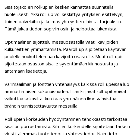
Sisältöjako eri roll-upien kesken kannattaa suunnitella
huolellisesti. Yksi roll-up voi keskittyä yrityksen esittelyyn,
toinen palveluihin ja kolmas yhteystietoihin tai tarjouksiin.
Tämä jakaa tiedon sopiviin osiin ja helpottaa lukemista.
Optimaalinen sijoittelu messuosastolla vaatii kävijöiden
kulkureittien ymmärtämistä. Pääroll-up sijoitetaan käytävän
puolelle houkuttelemaan kävijöitä osastolle. Muut roll-upit
sijoitetaan osaston sisälle syventämään kiinnostusta ja
antamaan lisätietoja.
Värimaailman ja fonttien yhtenäisyys kaikissa roll-upeissa luo
ammattimaisen kokonaisuuden. Liian kirjavat roll-upit voivat
vaikuttaa sekavilta, kun taas yhtenäinen ilme vahvistaa
brändin tunnistettavuutta messuilla.
Roll-upien korkeuden hyödyntäminen tehokkaasti tarkoittaa
sisällön porrastamista. Silmien korkeudelle sijoitetaan tärkein
viesti, alemmas tuotetiedot ja yhteystiedot. Näin tieto