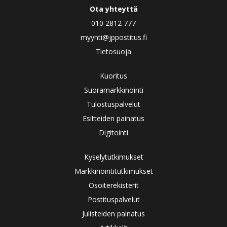
Ota yhteyttä
010 2812 777
myynti@jppostitus.fi
Tietosuoja
Kuoritus
Suoramarkkinointi
Tulostuspalvelut
Esitteiden painatus
Digitointi
Kyselytutkimukset
Markkinointitutkimukset
Osoiterekisterit
Postituspalvelut
Julisteiden painatus