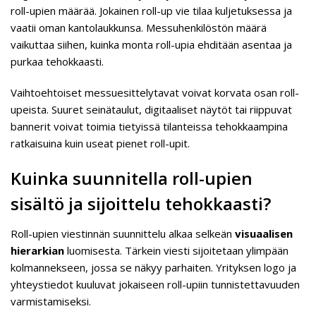
roll-upien määrää. Jokainen roll-up vie tilaa kuljetuksessa ja
vaatii oman kantolaukkunsa. Messuhenkilöstön määrä
vaikuttaa siihen, kuinka monta roll-upia ehditään asentaa ja
purkaa tehokkaasti.
Vaihtoehtoiset messuesittelytavat voivat korvata osan roll-
upeista. Suuret seinätaulut, digitaaliset näytöt tai riippuvat
bannerit voivat toimia tietyissä tilanteissa tehokkaampina
ratkaisuina kuin useat pienet roll-upit.
Kuinka suunnitella roll-upien
sisältö ja sijoittelu tehokkaasti?
Roll-upien viestinnän suunnittelu alkaa selkeän
visuaalisen
hierarkian
luomisesta. Tärkein viesti sijoitetaan ylimpään
kolmannekseen, jossa se näkyy parhaiten. Yrityksen logo ja
yhteystiedot kuuluvat jokaiseen roll-upiin tunnistettavuuden
varmistamiseksi.