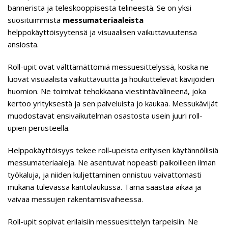
bannerista ja teleskooppisesta telineestä. Se on yksi
suosituimmista
messumateriaaleista
helppokäyttöisyytensä ja visuaalisen vaikuttavuutensa
ansiosta.
Roll-upit ovat välttämättömiä messuesittelyssä, koska ne
luovat visuaalista vaikuttavuutta ja houkuttelevat kävijöiden
huomion. Ne toimivat tehokkaana viestintävälineenä, joka
kertoo yrityksestä ja sen palveluista jo kaukaa. Messukävijät
muodostavat ensivaikutelman osastosta usein juuri roll-
upien perusteella.
Helppokäyttöisyys tekee roll-upeista erityisen käytännöllisiä
messumateriaaleja. Ne asentuvat nopeasti paikoilleen ilman
työkaluja, ja niiden kuljettaminen onnistuu vaivattomasti
mukana tulevassa kantolaukussa. Tämä säästää aikaa ja
vaivaa messujen rakentamisvaiheessa.
Roll-upit sopivat erilaisiin messuesittelyn tarpeisiin. Ne