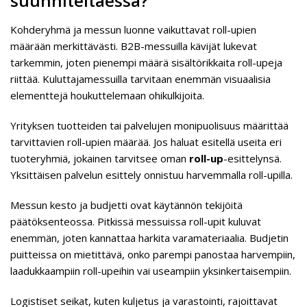
suunniteltaessa?
Kohderyhmä ja messun luonne vaikuttavat roll-upien
määrään merkittävästi. B2B-messuilla kävijät lukevat
tarkemmin, joten pienempi määrä sisältörikkaita roll-upeja
riittää. Kuluttajamessuilla tarvitaan enemmän visuaalisia
elementtejä houkuttelemaan ohikulkijoita.
Yrityksen tuotteiden tai palvelujen monipuolisuus määrittää
tarvittavien roll-upien määrää. Jos haluat esitellä useita eri
tuoteryhmiä, jokainen tarvitsee oman
roll-up
-esittelynsä.
Yksittäisen palvelun esittely onnistuu harvemmalla roll-upilla.
Messun kesto ja budjetti ovat käytännön tekijöitä
päätöksenteossa. Pitkissä messuissa roll-upit kuluvat
enemmän, joten kannattaa harkita varamateriaalia. Budjetin
puitteissa on mietittävä, onko parempi panostaa harvempiin,
laadukkaampiin roll-upeihin vai useampiin yksinkertaisempiin.
Logistiset seikat, kuten kuljetus ja varastointi, rajoittavat