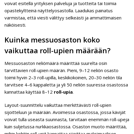
voivat esitellä yrityksen palveluja ja tuotteita tai toimia
opastekyltteinä näyttelyosastolla. Laadukas painatus
varmistaa, että viesti välittyy selkeästi ja ammattimaisen
näköisesti.
Kuinka messuosaston koko
vaikuttaa roll-upien määrään?
Messuosaston neliömäärä määrittää suurelta osin
tarvittavien roll-upien määrän. Pieni, 9–12 neliön osasto
toimii hyvin 2–3 roll-upilla, keskikokoinen, 20–30 neliön tila
tarvitsee 4–6 kappaletta ja yli 50 neliön suuressa osastossa
kannattaa käyttää 8–12
roll-upia
.
Layout-suunnittelu vaikuttaa merkittävästi roll-upien
sijoitteluun ja määrään. Avoimessa osastossa, jossa kävijät
voivat tulla useasta suunnasta, tarvitaan enemmän roll-upeja
kuin suljetussa nurkkaosastossa. Osaston muoto määrittää,
mihin kohtiin roll-upit kannattaa sijoittaa maksimaalisen