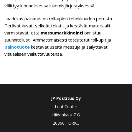
välittyy luonnollisessa lukemisjärjestyksessä.
Laadukas painatus on roll-upien tehokkuuden perusta.
Terävät kuvat, selkeät tekstit ja kestävät materiaalit
varmistavat, että
messumarkkinointi
onnistuu
suunnitellusti. Ammattimaisesti toteutetut roll-upit ja
painotuote
kestävät useita messuja ja säilyttävät
visuaalisen vaikuttavuutensa.
JP Postitus Oy
Leaf Center
Hiidenkatu 7 G
20360 TURKU