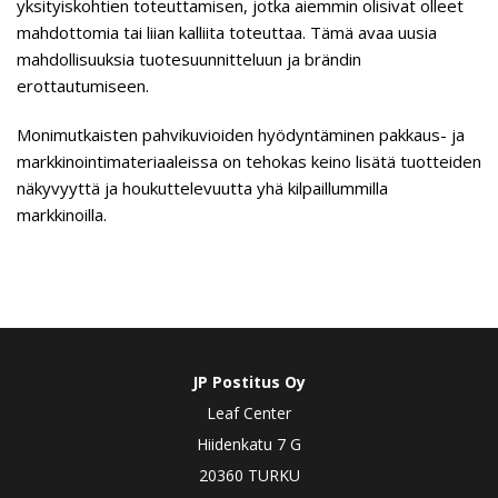
yksityiskohtien toteuttamisen, jotka aiemmin olisivat olleet
mahdottomia tai liian kalliita toteuttaa. Tämä avaa uusia
mahdollisuuksia tuotesuunnitteluun ja brändin
erottautumiseen.
Monimutkaisten pahvikuvioiden hyödyntäminen pakkaus- ja
markkinointimateriaaleissa on tehokas keino lisätä tuotteiden
näkyvyyttä ja houkuttelevuutta yhä kilpaillummilla
markkinoilla.
JP Postitus Oy
Leaf Center
Hiidenkatu 7 G
20360 TURKU