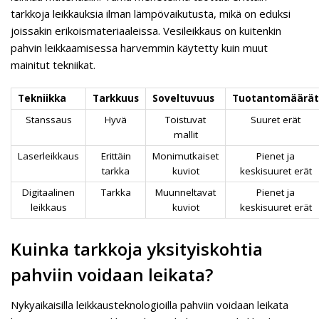
tarkkoja leikkauksia ilman lämpövaikutusta, mikä on eduksi
joissakin erikoismateriaaleissa. Vesileikkaus on kuitenkin
pahvin leikkaamisessa harvemmin käytetty kuin muut
mainitut tekniikat.
Tekniikka
Tarkkuus
Soveltuvuus
Tuotantomäärät
Stanssaus
Hyvä
Toistuvat
Suuret erät
mallit
Laserleikkaus
Erittäin
Monimutkaiset
Pienet ja
tarkka
kuviot
keskisuuret erät
Digitaalinen
Tarkka
Muunneltavat
Pienet ja
leikkaus
kuviot
keskisuuret erät
Kuinka tarkkoja yksityiskohtia
pahviin voidaan leikata?
Nykyaikaisilla leikkausteknologioilla pahviin voidaan leikata