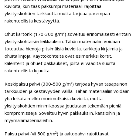
kuvioita, kun taas paksumpi materiaali rajoittaa
yksityiskohtien tarkkuutta mutta tarjoaa parempaa
rakenteellista kestävyyttä.
Ohut kartonki (170-300 g/m²) soveltuu erinomaisesti erittäin
yksityiskohtaisiin leikkauksiin. Tähän materiaaliin voidaan
toteuttaa hienoja pitsimäisiä kuvioita, tarkkoja kirjaimia ja
ohuita linjoja. Käyttökohteita ovat esimerkiksi kortit,
kalenterit ja ohuet pakkaukset, joilta ei vaadita suurta
rakenteellista lujuutta.
Keskipaksu pahvi (300-500 g/m²) tarjoaa hyvän tasapainon
tarkkuuden ja kestävyyden välillä. Tähän materiaaliin voidaan
yhä leikata melko monimutkaisia kuvioita, mutta
yksityiskohtien minimikoossa joudutaan tekemään pieniä
kompromisseja. Soveltuu hyvin pakkauksiin, kansioihin ja
myymälämateriaaleihin.
Paksu pahvi (yli 500 g/m²) ja aaltopahvi rajoittavat