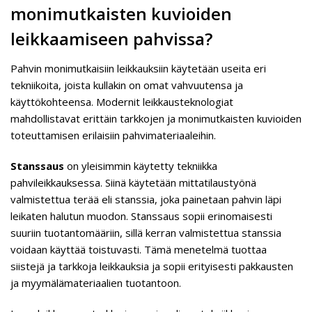
monimutkaisten kuvioiden
leikkaamiseen pahvissa?
Pahvin monimutkaisiin leikkauksiin käytetään useita eri
tekniikoita, joista kullakin on omat vahvuutensa ja
käyttökohteensa. Modernit leikkausteknologiat
mahdollistavat erittäin tarkkojen ja monimutkaisten kuvioiden
toteuttamisen erilaisiin pahvimateriaaleihin.
Stanssaus
on yleisimmin käytetty tekniikka
pahvileikkauksessa. Siinä käytetään mittatilaustyönä
valmistettua terää eli stanssia, joka painetaan pahvin läpi
leikaten halutun muodon. Stanssaus sopii erinomaisesti
suuriin tuotantomääriin, sillä kerran valmistettua stanssia
voidaan käyttää toistuvasti. Tämä menetelmä tuottaa
siistejä ja tarkkoja leikkauksia ja sopii erityisesti pakkausten
ja myymälämateriaalien tuotantoon.