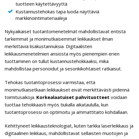
tuotteen käytettävyyttä
Kustannustehokas tapa luoda näyttäviä
markkinointimateriaaleja
Nykyaikaiset tuotantomenetelmät mahdollistavat entistä
tarkemmat ja monimutkaisemmat leikkaukset ilman
merkittäviä lisäkustannuksia. Digitaalisten
leikkausmenetelmien ansiosta myös pienempien erien
tuottaminen on tullut kustannustehokkaaksi, mikä
mahdollistaa personoidut ja sesonkikohtaiset ratkaisut.
Tehokas tuotantoprosessi varmistaa, että
monimutkaisetkaan leikkaukset eivät merkittävästi pidennä
toimitusaikoja.
Korkealaatuiset pahvituotteet
voidaan
tuottaa tehokkaasti myös tiukalla aikataululla, kun
tuotantoprosessi on optimoitu ja ammattitaito kohdallaan.
Kehittyneet leikkausteknologiat, kuten tarkka laserleikkaus ja
digitaalinen leikkaus, mahdollistavat sellaisten muotojen ja