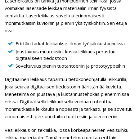
Laserleikkaus on tarkka ja monipuolinen tekniikka, jossa
voimakas lasersäde leikkaa materiaalin ilman fyysistä
kontaktia. Laserleikkaus soveltuu erinomaisesti
monimutkaisiin kuvioihin ja pieniin yksityiskohtiin. Sen etuja
ovat:
Erittäin tarkat leikkaukset ilman työkalukustannuksia
Joustavuus muutoksiin, koska leikkaus perustuu
digitaaliseen tiedostoon
Soveltuvuus pieniin tuotantoeriin ja prototyyppeihin
Digitaalinen leikkaus tapahtuu tietokoneohjatulla leikkurilla,
joka seuraa digitaalisen tiedoston määrittämää kuviota.
Menetelmä on joustava ja kustannustehokas pienemmissä
erissä. Digitaalisella leikkauksella voidaan toteuttaa
monimutkaisia leikkauksia nopeasti ja tarkasti, ja se soveltuu
erinomaisesti personoituihin tuotteisiin ja pieniin eriin.
Vesileikkaus on tekniikka, jossa korkeapaineinen vesisuihku
leikkaa materiaalin. Tämä menetelmä tuottaa erittäin