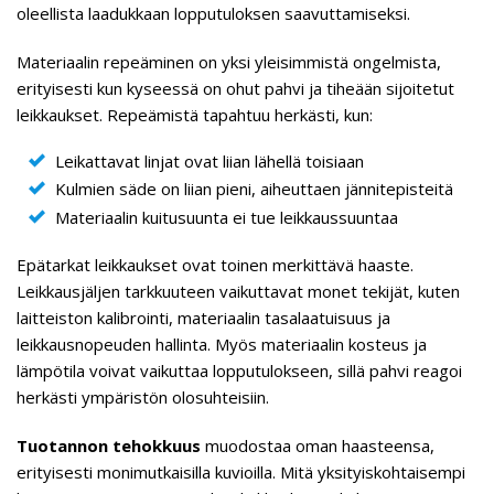
oleellista laadukkaan lopputuloksen saavuttamiseksi.
Materiaalin repeäminen on yksi yleisimmistä ongelmista,
erityisesti kun kyseessä on ohut pahvi ja tiheään sijoitetut
leikkaukset. Repeämistä tapahtuu herkästi, kun:
Leikattavat linjat ovat liian lähellä toisiaan
Kulmien säde on liian pieni, aiheuttaen jännitepisteitä
Materiaalin kuitusuunta ei tue leikkaussuuntaa
Epätarkat leikkaukset ovat toinen merkittävä haaste.
Leikkausjäljen tarkkuuteen vaikuttavat monet tekijät, kuten
laitteiston kalibrointi, materiaalin tasalaatuisuus ja
leikkausnopeuden hallinta. Myös materiaalin kosteus ja
lämpötila voivat vaikuttaa lopputulokseen, sillä pahvi reagoi
herkästi ympäristön olosuhteisiin.
Tuotannon tehokkuus
muodostaa oman haasteensa,
erityisesti monimutkaisilla kuvioilla. Mitä yksityiskohtaisempi