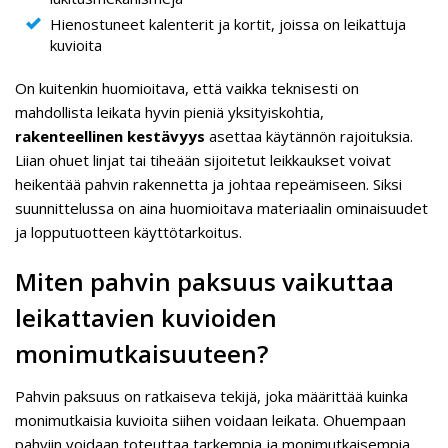
Hienostuneet kalenterit ja kortit, joissa on leikattuja
kuvioita
On kuitenkin huomioitava, että vaikka teknisesti on
mahdollista leikata hyvin pieniä yksityiskohtia,
rakenteellinen kestävyys
asettaa käytännön rajoituksia.
Liian ohuet linjat tai tiheään sijoitetut leikkaukset voivat
heikentää pahvin rakennetta ja johtaa repeämiseen. Siksi
suunnittelussa on aina huomioitava materiaalin ominaisuudet
ja lopputuotteen käyttötarkoitus.
Miten pahvin paksuus vaikuttaa
leikattavien kuvioiden
monimutkaisuuteen?
Pahvin paksuus on ratkaiseva tekijä, joka määrittää kuinka
monimutkaisia kuvioita siihen voidaan leikata. Ohuempaan
pahviin voidaan toteuttaa tarkempia ja monimutkaisempia