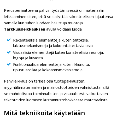
Perusperiaatteena pahvin työstämisessä on materiaalin
leikkaaminen siten, että se säilyttää rakenteellisen lujuutensa
samalla kun siihen luodaan haluttuja muotoja.
Tarkkuusleikkauksen
avulla voidaan luoda:
Rakenteellisia elementtejä kuten taitoksia,
lukitusmekanismeja ja kokoontaitettavia osia
Visuaalisia elementtejä kuten koristeellisia reunoja,
logoja ja kuvioita
Funktionaalisia elementtejä kuten ikkunoita,
ripustusreikiä ja kokoamismekanismeja
Pahvileikkaus on tärkeä osa tuotepakkausten,
myymälämateriaalien ja mainostuotteiden valmistusta, sillä
se mahdollistaa toiminnallisten ja visuaalisesti vaikuttavien
rakenteiden luomisen kustannustehokkaasta materiaalista.
Mitä tekniikoita käytetään