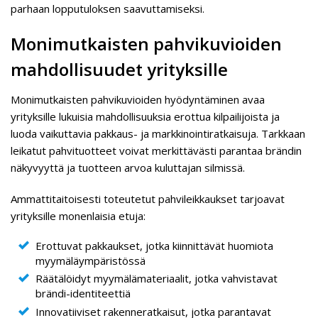
parhaan lopputuloksen saavuttamiseksi.
Monimutkaisten pahvikuvioiden
mahdollisuudet yrityksille
Monimutkaisten pahvikuvioiden hyödyntäminen avaa
yrityksille lukuisia mahdollisuuksia erottua kilpailijoista ja
luoda vaikuttavia pakkaus- ja markkinointiratkaisuja. Tarkkaan
leikatut pahvituotteet voivat merkittävästi parantaa brändin
näkyvyyttä ja tuotteen arvoa kuluttajan silmissä.
Ammattitaitoisesti toteutetut pahvileikkaukset tarjoavat
yrityksille monenlaisia etuja:
Erottuvat pakkaukset, jotka kiinnittävät huomiota
myymäläympäristössä
Räätälöidyt myymälämateriaalit, jotka vahvistavat
brändi-identiteettiä
Innovatiiviset rakenneratkaisut, jotka parantavat