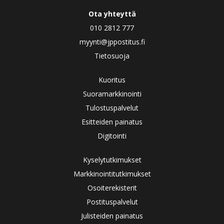
Ota yhteyttä
010 2812 777
myynti@jppostitus.fi
Tietosuoja
Kuoritus
Suoramarkkinointi
Tulostuspalvelut
Esitteiden painatus
Digitointi
Kyselytutkimukset
Markkinointitutkimukset
Osoiterekisterit
Postituspalvelut
Julisteiden painatus