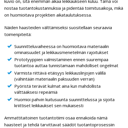
kuvio on, sitä enemmän aikaa leikkaukseen kuluu. Tämä voi
nostaa tuotantokustannuksia ja pidentää toimitusaikoja, mikä
on huomioitava projektien aikataulutuksessa.
Näiden haasteiden välttämiseksi suositellaan seuraavia
toimenpiteitä:
Suunnitteluvaiheessa on huomioitava materiaalin
ominaisuudet ja leikkausmenetelmän rajoitukset
Prototyyppien valmistaminen ennen suurempaa
tuotantoa auttaa tunnistamaan mahdolliset ongelmat
Varmista riittävä etäisyys leikkauslinjojen välillä
(vähintään materiaalin paksuuden verran)
Pyöristä terävät kulmat aina kun mahdollista
välttääksesi repeämiä
Huomioi pahvin kuitusuunta suunnittelussa ja sijoita
kriittiset leikkaukset sen mukaisesti
Ammattitaitoinen tuotantotiimi osaa ennakoida nämä
haasteet ja tehdä tarvittavat säädöt tuotantoprosessiin