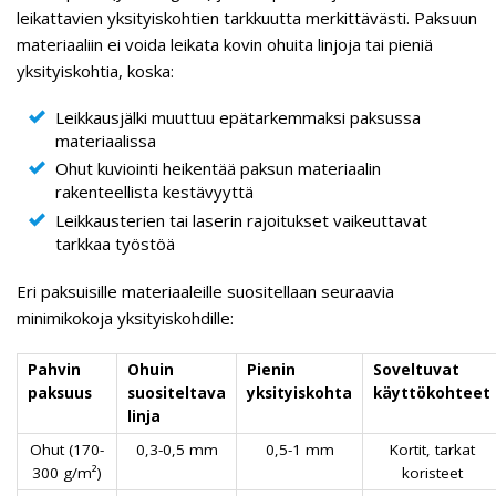
leikattavien yksityiskohtien tarkkuutta merkittävästi. Paksuun
materiaaliin ei voida leikata kovin ohuita linjoja tai pieniä
yksityiskohtia, koska:
Leikkausjälki muuttuu epätarkemmaksi paksussa
materiaalissa
Ohut kuviointi heikentää paksun materiaalin
rakenteellista kestävyyttä
Leikkausterien tai laserin rajoitukset vaikeuttavat
tarkkaa työstöä
Eri paksuisille materiaaleille suositellaan seuraavia
minimikokoja yksityiskohdille:
Pahvin
Ohuin
Pienin
Soveltuvat
paksuus
suositeltava
yksityiskohta
käyttökohteet
linja
Ohut (170-
0,3-0,5 mm
0,5-1 mm
Kortit, tarkat
300 g/m²)
koristeet