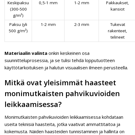
Keskipaksu
0,5-1 mm
1-2 mm
Pakkaukset,
(300-500
kansiot
g/m²)
Paksu (yli
1-2 mm
2-3 mm
Tukevat
500 g/m²)
rakenteet,
telineet
Materiaalin valinta
onkin keskeinen osa
suunnitteluprosessia, ja se tulisi tehdä lopputuotteen
käyttötarkoituksen ja halutun visuaalisen ilmeen perusteella.
Mitkä ovat yleisimmät haasteet
monimutkaisten pahvikuvioiden
leikkaamisessa?
Monimutkaisten pahvikuvioiden leikkaamisessa kohdataan
useita teknisiä haasteita, jotka vaativat ammattitaitoa ja
kokemusta. Näiden haasteiden tunnistaminen ja hallinta on