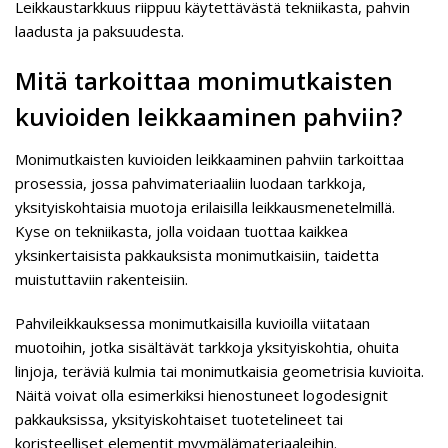
Leikkaustarkkuus riippuu käytettävästä tekniikasta, pahvin
laadusta ja paksuudesta.
Mitä tarkoittaa monimutkaisten
kuvioiden leikkaaminen pahviin?
Monimutkaisten kuvioiden leikkaaminen pahviin tarkoittaa
prosessia, jossa pahvimateriaaliin luodaan tarkkoja,
yksityiskohtaisia muotoja erilaisilla leikkausmenetelmillä.
Kyse on tekniikasta, jolla voidaan tuottaa kaikkea
yksinkertaisista pakkauksista monimutkaisiin, taidetta
muistuttaviin rakenteisiin.
Pahvileikkauksessa monimutkaisilla kuvioilla viitataan
muotoihin, jotka sisältävät tarkkoja yksityiskohtia, ohuita
linjoja, teräviä kulmia tai monimutkaisia geometrisia kuvioita.
Näitä voivat olla esimerkiksi hienostuneet logodesignit
pakkauksissa, yksityiskohtaiset tuotetelineet tai
koristeelliset elementit myymälämateriaaleihin.