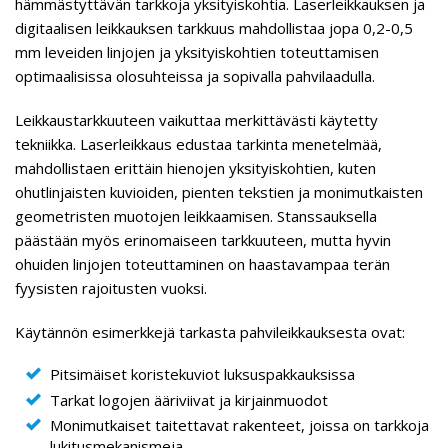
hämmästyttävän tarkkoja yksityiskohtia. Laserleikkauksen ja
digitaalisen leikkauksen tarkkuus mahdollistaa jopa 0,2-0,5
mm leveiden linjojen ja yksityiskohtien toteuttamisen
optimaalisissa olosuhteissa ja sopivalla pahvilaadulla.
Leikkaustarkkuuteen vaikuttaa merkittävästi käytetty
tekniikka. Laserleikkaus edustaa tarkinta menetelmää,
mahdollistaen erittäin hienojen yksityiskohtien, kuten
ohutlinjaisten kuvioiden, pienten tekstien ja monimutkaisten
geometristen muotojen leikkaamisen. Stanssauksella
päästään myös erinomaiseen tarkkuuteen, mutta hyvin
ohuiden linjojen toteuttaminen on haastavampaa terän
fyysisten rajoitusten vuoksi.
Käytännön esimerkkejä tarkasta pahvileikkauksesta ovat:
Pitsimäiset koristekuviot luksuspakkauksissa
Tarkat logojen ääriviivat ja kirjainmuodot
Monimutkaiset taitettavat rakenteet, joissa on tarkkoja
lukitusmekanismeja