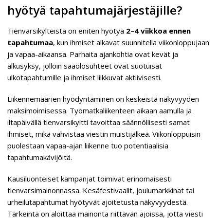
hyötyä tapahtumajärjestäjille?
Tienvarsikylteistä on eniten hyötyä
2–4 viikkoa ennen
tapahtumaa
, kun ihmiset alkavat suunnitella viikonloppujaan
ja vapaa-aikaansa. Parhaita ajankohtia ovat kevät ja
alkusyksy, jolloin sääolosuhteet ovat suotuisat
ulkotapahtumille ja ihmiset liikkuvat aktiivisesti.
Liikennemäärien hyödyntäminen on keskeistä näkyvyyden
maksimoimisessa. Työmatkaliikenteen aikaan aamulla ja
iltapäivällä tienvarsikyltti tavoittaa säännöllisesti samat
ihmiset, mikä vahvistaa viestin muistijälkeä. Viikonloppuisin
puolestaan vapaa-ajan liikenne tuo potentiaalisia
tapahtumakävijöitä.
Kausiluonteiset kampanjat toimivat erinomaisesti
tienvarsimainonnassa. Kesäfestivaalit, joulumarkkinat tai
urheilutapahtumat hyötyvät ajoitetusta näkyvyydestä.
Tärkeintä on aloittaa mainonta riittävän ajoissa, jotta viesti