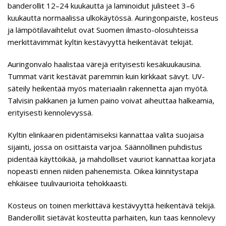
banderollit 12–24 kuukautta ja laminoidut julisteet 3–6
kuukautta normaalissa ulkokäytössä. Auringonpaiste, kosteus
ja lämpötilavaihtelut ovat Suomen ilmasto-olosuhteissa
merkittävimmät kyltin kestävyyttä heikentävät tekijät.
Auringonvalo haalistaa värejä erityisesti kesäkuukausina.
Tummat värit kestävät paremmin kuin kirkkaat sävyt. UV-
säteily heikentää myös materiaalin rakennetta ajan myötä.
Talvisin pakkanen ja lumen paino voivat aiheuttaa halkeamia,
erityisesti kennolevyssä.
Kyltin elinkaaren pidentämiseksi kannattaa valita suojaisa
sijainti, jossa on osittaista varjoa. Säännöllinen puhdistus
pidentää käyttöikää, ja mahdolliset vauriot kannattaa korjata
nopeasti ennen niiden pahenemista. Oikea kiinnitystapa
ehkäisee tuulivaurioita tehokkaasti.
Kosteus on toinen merkittävä kestävyyttä heikentävä tekijä.
Banderollit sietävät kosteutta parhaiten, kun taas kennolevy