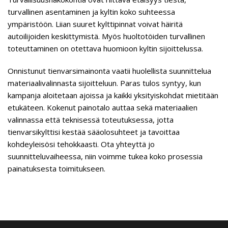
turvallinen asentaminen ja kyltin koko suhteessa
ympäristöön. Liian suuret kylttipinnat voivat häiritä
autoilijoiden keskittymistä. Myös huoltotöiden turvallinen
toteuttaminen on otettava huomioon kyltin sijoittelussa.
Onnistunut tienvarsimainonta vaatii huolellista suunnittelua
materiaalivalinnasta sijoitteluun. Paras tulos syntyy, kun
kampanja aloitetaan ajoissa ja kaikki yksityiskohdat mietitään
etukäteen. Kokenut painotalo auttaa sekä materiaalien
valinnassa että teknisessä toteutuksessa, jotta
tienvarsikylttisi kestää sääolosuhteet ja tavoittaa
kohdeyleisösi tehokkaasti. Ota yhteyttä jo
suunnitteluvaiheessa, niin voimme tukea koko prosessia
painatuksesta toimitukseen.