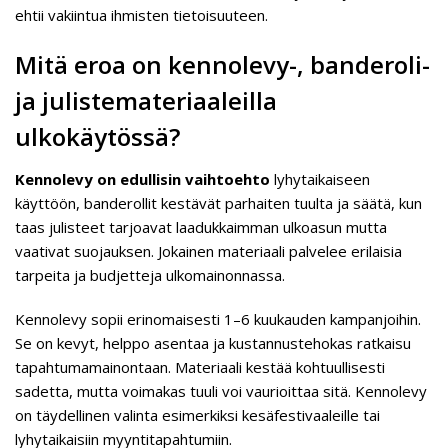
ehtii vakiintua ihmisten tietoisuuteen.
Mitä eroa on kennolevy-, banderoli-
ja julistemateriaaleilla
ulkokäytössä?
Kennolevy on edullisin vaihtoehto
lyhytaikaiseen
käyttöön, banderollit kestävät parhaiten tuulta ja säätä, kun
taas julisteet tarjoavat laadukkaimman ulkoasun mutta
vaativat suojauksen. Jokainen materiaali palvelee erilaisia
tarpeita ja budjetteja ulkomainonnassa.
Kennolevy sopii erinomaisesti 1–6 kuukauden kampanjoihin.
Se on kevyt, helppo asentaa ja kustannustehokas ratkaisu
tapahtumamainontaan. Materiaali kestää kohtuullisesti
sadetta, mutta voimakas tuuli voi vaurioittaa sitä. Kennolevy
on täydellinen valinta esimerkiksi kesäfestivaaleille tai
lyhytaikaisiin myyntitapahtumiin.