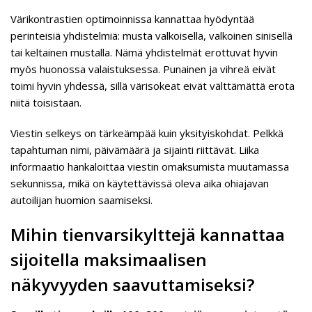
Värikontrastien optimoinnissa kannattaa hyödyntää
perinteisiä yhdistelmiä: musta valkoisella, valkoinen sinisellä
tai keltainen mustalla. Nämä yhdistelmät erottuvat hyvin
myös huonossa valaistuksessa. Punainen ja vihreä eivät
toimi hyvin yhdessä, sillä värisokeat eivät välttämättä erota
niitä toisistaan.
Viestin selkeys on tärkeämpää kuin yksityiskohdat. Pelkkä
tapahtuman nimi, päivämäärä ja sijainti riittävät. Liika
informaatio hankaloittaa viestin omaksumista muutamassa
sekunnissa, mikä on käytettävissä oleva aika ohiajavan
autoilijan huomion saamiseksi.
Mihin tienvarsikylttejä kannattaa
sijoitella maksimaalisen
näkyvyyden saavuttamiseksi?