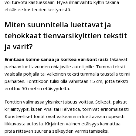
voi turvota kastuessaan. Hyvä ilmanvaihto kyltin takana
ehkäisee kosteuden kertymistä.
Miten suunnitella luettavat ja
tehokkaat tienvarsikylttien tekstit
ja värit?
Enintään kolme sanaa ja korkea värikontrasti
takaavat
parhaan luettavuuden ohiajaville autoilijoille. Tumma teksti
vaalealla pohjalla tai valkoinen teksti tummalla taustalla toimii
parhaiten. Fonttikoon tulisi olla vähintään 15 cm, jotta teksti
erottuu 50 metrin etäisyydeltä.
Fonttien valinnassa yksinkertaisuus voittaa. Selkeät, paksut
kirjaintyypit, kuten Arial tai Helvetica, toimivat erinomaisesti.
Koristeelliset fontit ovat vaikeammin luettavissa nopeasti
liikkuvasta autosta. Kirjainten välinen etäisyys kannattaa
pitää riittävän suurena selkeyden varmistamiseksi.