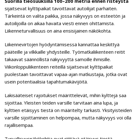
Suorilla tieosuuksilla 100–200 metriä ennen risteystä
sijaitsevat kylttipaikat tavoittavat autoilijat parhaiten.
Tärkeintä on valita paikka, jossa näkyvyys on esteetön ja
autoilijoilla on aikaa havaita viesti ennen ohittamista.
Liikenneturvallisuus on aina ensisijainen näkökohta.
Liikennevirtojen hyödyntämisessä kannattaa keskittyä
pääteille ja vilkkaille yhdysteille. Työmatkaliikenteen reitit
takaavat säännöllistä näkyvyyttä samoille ihmisille.
Viikonloppuliikenteen reiteillä sijaitsevat kylttipaikat
puolestaan tavoittavat vapaa-ajan matkustajia, jotka ovat
usein potentiaalisia tapahtumakävijöitä.
Lakisääteiset rajoitukset määrittelevät, mihin kylttejä saa
sijoittaa. Yleisten teiden varsille tarvitaan aina lupa, ja
kylttien etäisyys tiestä on määritelty tarkasti. Yksityisteiden
varsille sijoittaminen on helpompaa, mutta näkyvyys voi olla
rajallisempaa.
Turvallisuusnäkökohtia ovat riittävä etäisyys tiestä,