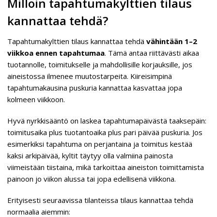
Milloin tapahtumakylttien tilaus
kannattaa tehdä?
Tapahtumakylttien tilaus kannattaa tehdä
vähintään 1–2
viikkoa ennen tapahtumaa
. Tämä antaa riittävästi aikaa
tuotannolle, toimitukselle ja mahdollisille korjauksille, jos
aineistossa ilmenee muutostarpeita. Kiireisimpinä
tapahtumakausina puskuria kannattaa kasvattaa jopa
kolmeen viikkoon.
Hyvä nyrkkisääntö on laskea tapahtumapäivästä taaksepäin:
toimitusaika plus tuotantoaika plus pari päivää puskuria. Jos
esimerkiksi tapahtuma on perjantaina ja toimitus kestää
kaksi arkipäivää, kyltit täytyy olla valmiina painosta
viimeistään tiistaina, mikä tarkoittaa aineiston toimittamista
painoon jo viikon alussa tai jopa edellisenä viikkona.
Erityisesti seuraavissa tilanteissa tilaus kannattaa tehdä
normaalia aiemmin: