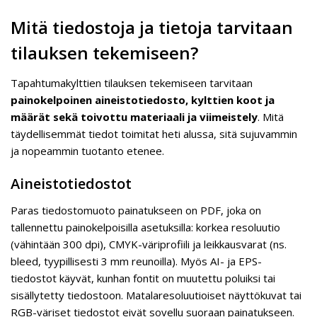
Mitä tiedostoja ja tietoja tarvitaan
tilauksen tekemiseen?
Tapahtumakylttien tilauksen tekemiseen tarvitaan
painokelpoinen aineistotiedosto, kylttien koot ja
määrät sekä toivottu materiaali ja viimeistely
. Mitä
täydellisemmät tiedot toimitat heti alussa, sitä sujuvammin
ja nopeammin tuotanto etenee.
Aineistotiedostot
Paras tiedostomuoto painatukseen on PDF, joka on
tallennettu painokelpoisilla asetuksilla: korkea resoluutio
(vähintään 300 dpi), CMYK-väriprofiili ja leikkausvarat (ns.
bleed, tyypillisesti 3 mm reunoilla). Myös AI- ja EPS-
tiedostot käyvät, kunhan fontit on muutettu poluiksi tai
sisällytetty tiedostoon. Matalaresoluutioiset näyttökuvat tai
RGB-väriset tiedostot eivät sovellu suoraan painatukseen.