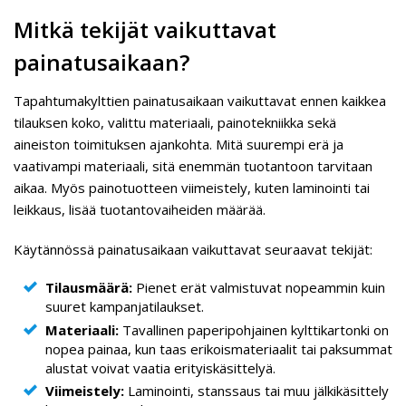
Mitkä tekijät vaikuttavat
painatusaikaan?
Tapahtumakylttien painatusaikaan vaikuttavat ennen kaikkea
tilauksen koko, valittu materiaali, painotekniikka sekä
aineiston toimituksen ajankohta. Mitä suurempi erä ja
vaativampi materiaali, sitä enemmän tuotantoon tarvitaan
aikaa. Myös painotuotteen viimeistely, kuten laminointi tai
leikkaus, lisää tuotantovaiheiden määrää.
Käytännössä painatusaikaan vaikuttavat seuraavat tekijät:
Tilausmäärä:
Pienet erät valmistuvat nopeammin kuin
suuret kampanjatilaukset.
Materiaali:
Tavallinen paperipohjainen kylttikartonki on
nopea painaa, kun taas erikoismateriaalit tai paksummat
alustat voivat vaatia erityiskäsittelyä.
Viimeistely:
Laminointi, stanssaus tai muu jälkikäsittely