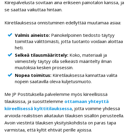
Kiirepalvelusta sovitaan aina erikseen painotalon kanssa, ja
se saattaa vaikuttaa hintaan.
Kiiretilauksessa onnistuminen edellyttää muutamaa asiaa:
Valmis aineisto:
Painokelpoinen tiedosto täytyy
toimittaa välittömästi, jotta tuotanto voidaan aloittaa
heti.
Selkeä tilausmäärittely:
Koko, materiaali ja
viimeistely täytyy olla selkeästi määritelty ilman
muutoksia kesken prosessin.
Nopea toimitus:
Kiiretilauksessa kannattaa valita
nopein saatavilla oleva kuljetusmuoto.
Me JP Postituksella palvelemme myös kiireellisissä
tilauksissa, ja suosittelemme
ottamaan yhteyttä
kiireellisessä kylttitilauksessa
, jotta voimme yhdessä
arvioida realistisen aikataulun tilauksen sisällön perusteella.
Avoin viestintä tilauksen yksityiskohdista on paras tapa
varmistaa, että kyltit ehtivät perille ajoissa.