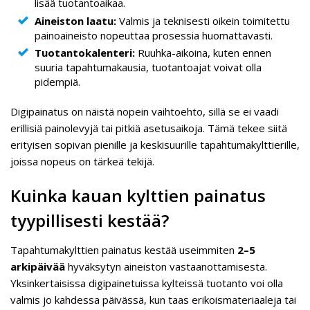
lisää tuotantoaikaa.
Aineiston laatu:
Valmis ja teknisesti oikein toimitettu
painoaineisto nopeuttaa prosessia huomattavasti.
Tuotantokalenteri:
Ruuhka-aikoina, kuten ennen
suuria tapahtumakausia, tuotantoajat voivat olla
pidempiä.
Digipainatus on näistä nopein vaihtoehto, sillä se ei vaadi
erillisiä painolevyjä tai pitkiä asetusaikoja. Tämä tekee siitä
erityisen sopivan pienille ja keskisuurille tapahtumakylttierille,
joissa nopeus on tärkeä tekijä.
Kuinka kauan kylttien painatus
tyypillisesti kestää?
Tapahtumakylttien painatus kestää useimmiten
2–5
arkipäivää
hyväksytyn aineiston vastaanottamisesta.
Yksinkertaisissa digipainetuissa kylteissä tuotanto voi olla
valmis jo kahdessa päivässä, kun taas erikoismateriaaleja tai