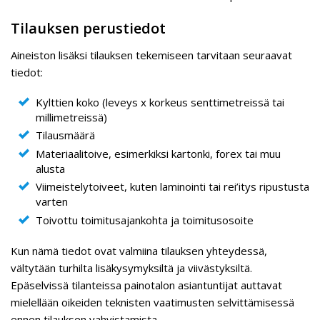
Tilauksen perustiedot
Aineiston lisäksi tilauksen tekemiseen tarvitaan seuraavat
tiedot:
Kylttien koko (leveys x korkeus senttimetreissä tai
millimetreissä)
Tilausmäärä
Materiaalitoive, esimerkiksi kartonki, forex tai muu
alusta
Viimeistelytoiveet, kuten laminointi tai rei’itys ripustusta
varten
Toivottu toimitusajankohta ja toimitusosoite
Kun nämä tiedot ovat valmiina tilauksen yhteydessä,
vältytään turhilta lisäkysymyksiltä ja viivästyksiltä.
Epäselvissä tilanteissa painotalon asiantuntijat auttavat
mielellään oikeiden teknisten vaatimusten selvittämisessä
ennen tilauksen vahvistamista.