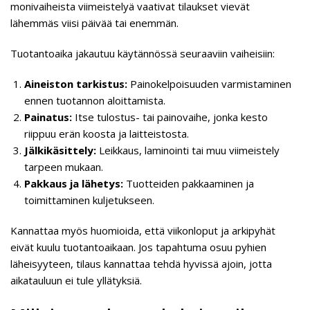
monivaiheista viimeistelyä vaativat tilaukset vievät
lähemmäs viisi päivää tai enemmän.
Tuotantoaika jakautuu käytännössä seuraaviin vaiheisiin:
Aineiston tarkistus:
Painokelpoisuuden varmistaminen
ennen tuotannon aloittamista.
Painatus:
Itse tulostus- tai painovaihe, jonka kesto
riippuu erän koosta ja laitteistosta.
Jälkikäsittely:
Leikkaus, laminointi tai muu viimeistely
tarpeen mukaan.
Pakkaus ja lähetys:
Tuotteiden pakkaaminen ja
toimittaminen kuljetukseen.
Kannattaa myös huomioida, että viikonloput ja arkipyhät
eivät kuulu tuotantoaikaan. Jos tapahtuma osuu pyhien
läheisyyteen, tilaus kannattaa tehdä hyvissä ajoin, jotta
aikatauluun ei tule yllätyksiä.