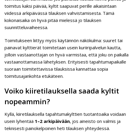
toimitus kaksi päivää, kyltit saapuvat perille aikaisintaan
viidessä arkipäivässä tilauksen vahvistamisesta. Tämä
kokonaisaika on hyvä pitää mielessä jo tilauksen
suunnitteluvaiheessa.
Toimitukseen liittyy myös käytännön näkökulma: suuret tai
painavat kylttierät toimitetaan usein kuriiripalvelun kautta,
jolloin vastaanottajan on hyvä varmistaa, että joku on paikalla
vastaanottamassa lähetyksen. Erityisesti tapahtumapaikalle
suoraan toimitettavissa tilauksissa kannattaa sopia
toimitusajankohta etukäteen.
Voiko kiiretilauksella saada kyltit
nopeammin?
Kyllä, kiiretilauksella tapahtumakylttien tuotantoaika voidaan
usein lyhentää
1–2 arkipäivään
, jos aineisto on valmis ja
teknisesti painokelpoinen heti tilauksen yhteydessä.