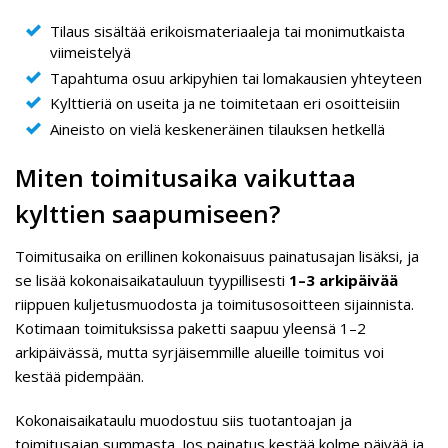
Tilaus sisältää erikoismateriaaleja tai monimutkaista
viimeistelyä
Tapahtuma osuu arkipyhien tai lomakausien yhteyteen
Kylttieriä on useita ja ne toimitetaan eri osoitteisiin
Aineisto on vielä keskeneräinen tilauksen hetkellä
Miten toimitusaika vaikuttaa
kylttien saapumiseen?
Toimitusaika on erillinen kokonaisuus painatusajan lisäksi, ja
se lisää kokonaisaikatauluun tyypillisesti
1–3 arkipäivää
riippuen kuljetusmuodosta ja toimitusosoitteen sijainnista.
Kotimaan toimituksissa paketti saapuu yleensä 1–2
arkipäivässä, mutta syrjäisemmille alueille toimitus voi
kestää pidempään.
Kokonaisaikataulu muodostuu siis tuotantoajan ja
toimitusajan summasta. Jos painatus kestää kolme päivää ja