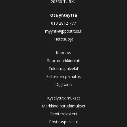
20360 TURKU
Ota yhteyttä
010 2812 777
myynti@jppostitus.fi
Tietosuoja
Kuoritus
Suoramarkkinointi
Tulostuspalvelut
Esitteiden painatus
Digitointi
Kyselytutkimukset
Markkinointitutkimukset
Osoiterekisterit
Postituspalvelut