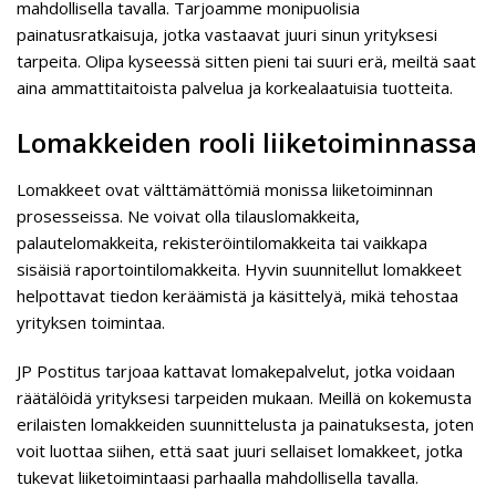
mahdollisella tavalla. Tarjoamme monipuolisia
painatusratkaisuja, jotka vastaavat juuri sinun yrityksesi
tarpeita. Olipa kyseessä sitten pieni tai suuri erä, meiltä saat
aina ammattitaitoista palvelua ja korkealaatuisia tuotteita.
Lomakkeiden rooli liiketoiminnassa
Lomakkeet ovat välttämättömiä monissa liiketoiminnan
prosesseissa. Ne voivat olla tilauslomakkeita,
palautelomakkeita, rekisteröintilomakkeita tai vaikkapa
sisäisiä raportointilomakkeita. Hyvin suunnitellut lomakkeet
helpottavat tiedon keräämistä ja käsittelyä, mikä tehostaa
yrityksen toimintaa.
JP Postitus tarjoaa kattavat lomakepalvelut, jotka voidaan
räätälöidä yrityksesi tarpeiden mukaan. Meillä on kokemusta
erilaisten lomakkeiden suunnittelusta ja painatuksesta, joten
voit luottaa siihen, että saat juuri sellaiset lomakkeet, jotka
tukevat liiketoimintaasi parhaalla mahdollisella tavalla.