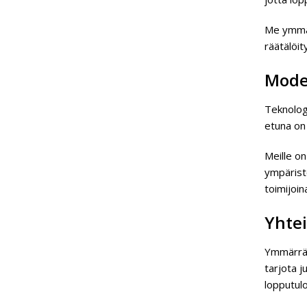
Me ymmär
räätälöit
Moder
Teknologi
etuna on
Meille o
ympärist
toimijoin
Yhte
Ymmärräm
tarjota j
lopputul