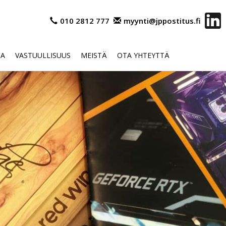
010 2812 777
myynti@jppostitus.fi
OA
VASTUULLISUUS
MEISTÄ
OTA YHTEYTTÄ