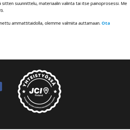
itten suunnittelu, materiaalin valinta tai itse painoprosessi. Me
i.
 painettu ammattitaidolla, olemme valmiita auttamaan.
Ota