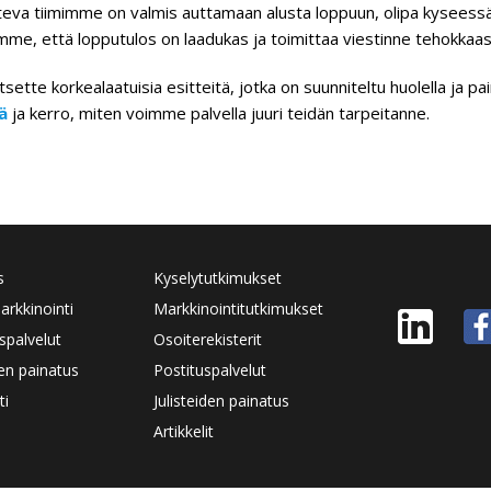
eva tiimimme on valmis auttamaan alusta loppuun, olipa kyseessä s
me, että lopputulos on laadukas ja toimittaa viestinne tehokkaast
tsette korkealaatuisia esitteitä, jotka on suunniteltu huolella ja
ä
ja kerro, miten voimme palvella juuri teidän tarpeitanne.
s
Kyselytutkimukset
rkkinointi
Markkinointitutkimukset
spalvelut
Osoiterekisterit
den painatus
Postituspalvelut
ti
Julisteiden painatus
Artikkelit