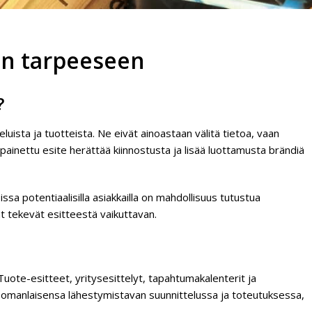
een tarpeeseen
?
luista ja tuotteista. Ne eivät ainoastaan välitä tietoa, vaan
painettu esite herättää kiinnostusta ja lisää luottamusta brändiä
ssa potentiaalisilla asiakkailla on mahdollisuus tutustua
at tekevät esitteestä vaikuttavan.
 Tuote-esitteet, yritysesittelyt, tapahtumakalenterit ja
ii omanlaisensa lähestymistavan suunnittelussa ja toteutuksessa,