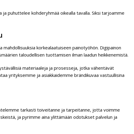
 ja puhuttelee kohderyhmää oikealla tavalla. Siksi tarjoamme
u
ia mahdollisuuksia korkealaatuiseen painotyöhön. Digipainon
määrien taloudellisen tuottamisen ilman laadun heikkenemistä.
tävällisiä materiaaleja ja prosesseja, jotka vähentävät
ntaa yrityksemme ja asiakkaidemme brändikuvaa vastuullisina
untelemme tarkasti toiveitanne ja tarpeitanne, jotta voimme
keskeistä, ja pyrimme aina ylittämään odotukset palvelun ja