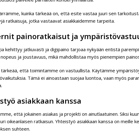
rämme, kuinka tärkeää on, että esite vastaa juuri sen tarkoitusta
yjä ratkaisuja, jotka vastaavat asiakkaidemme tarpeita.
nit painoratkaisut ja ympäristövastu
a kehittyy jatkuvasti ja digipaino tarjoaa nykyään entistä paremp
 nopeus ja joustavuus, mikä mahdollistaa myös pienempien painos
n tärkeää, että toimintamme on vastuullista. Käytämme ympäristöys
övaikutuksia. Tämä ei ainoastaan suojaa luontoa, vaan myös para
a.
istyö asiakkaan kanssa
me, että jokainen asiakas ja projekti on ainutlaatuinen. Siksi ku
uuri oikeanlaisen ratkaisun. Yhteistyö asiakkaan kanssa on meille 
oksen suhteen.