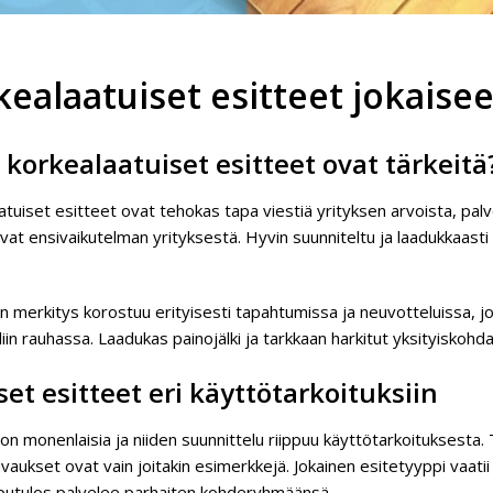
kealaatuiset esitteet jokais
 korkealaatuiset esitteet ovat tärkeitä
tuiset esitteet ovat tehokas tapa viestiä yrityksen arvoista, palve
at ensivaikutelman yrityksestä. Hyvin suunniteltu ja laadukkaasti 
n merkitys korostuu erityisesti tapahtumissa ja neuvotteluissa, joi
iin rauhassa. Laadukas painojälki ja tarkkaan harkitut yksityiskohd
iset esitteet eri käyttötarkoituksiin
 on monenlaisia ja niiden suunnittelu riippuu käyttötarkoituksesta.
vaukset ovat vain joitakin esimerkkejä. Jokainen esitetyyppi vaat
pputulos palvelee parhaiten kohderyhmäänsä.