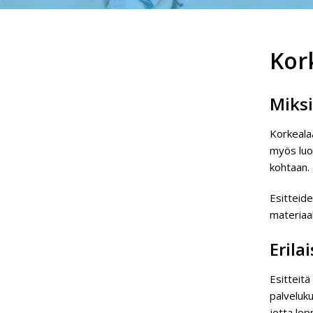
Kor
Miksi
Korkealaa
myös luov
kohtaan.
Esitteide
materiaal
Erila
Esitteitä
palveluku
jotta lo