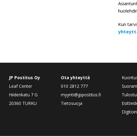
Asiantunt
huolehdim
Kun tarvi
yhteytt
JP Postitus Oy
Ota yhteyttä
Kuoritu
Leaf Center
010 2812 777
Suorama
Hiidenkatu 7 G
myynti@jppostitus.fi
Tulostu
20360 TURKU
Tietosuoja
Esittei
Digitoin