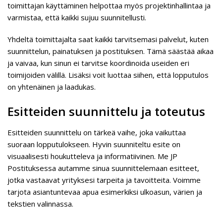
toimittajan käyttäminen helpottaa myös projektinhallintaa ja
varmistaa, että kaikki sujuu suunnitellusti.
Yhdeltä toimittajalta saat kaikki tarvitsemasi palvelut, kuten
suunnittelun, painatuksen ja postituksen. Tämä säästää aikaa
ja vaivaa, kun sinun ei tarvitse koordinoida useiden eri
toimijoiden välillä. Lisäksi voit luottaa siihen, että lopputulos
on yhtenäinen ja laadukas.
Esitteiden suunnittelu ja toteutus
Esitteiden suunnittelu on tärkeä vaihe, joka vaikuttaa
suoraan lopputulokseen. Hyvin suunniteltu esite on
visuaalisesti houkutteleva ja informatiivinen. Me JP
Postituksessa autamme sinua suunnittelemaan esitteet,
jotka vastaavat yrityksesi tarpeita ja tavoitteita. Voimme
tarjota asiantuntevaa apua esimerkiksi ulkoasun, värien ja
tekstien valinnassa.