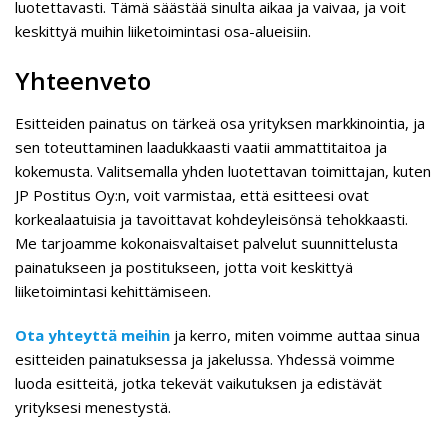
luotettavasti. Tämä säästää sinulta aikaa ja vaivaa, ja voit
keskittyä muihin liiketoimintasi osa-alueisiin.
Yhteenveto
Esitteiden painatus on tärkeä osa yrityksen markkinointia, ja
sen toteuttaminen laadukkaasti vaatii ammattitaitoa ja
kokemusta. Valitsemalla yhden luotettavan toimittajan, kuten
JP Postitus Oy:n, voit varmistaa, että esitteesi ovat
korkealaatuisia ja tavoittavat kohdeyleisönsä tehokkaasti.
Me tarjoamme kokonaisvaltaiset palvelut suunnittelusta
painatukseen ja postitukseen, jotta voit keskittyä
liiketoimintasi kehittämiseen.
Ota yhteyttä meihin
ja kerro, miten voimme auttaa sinua
esitteiden painatuksessa ja jakelussa. Yhdessä voimme
luoda esitteitä, jotka tekevät vaikutuksen ja edistävät
yrityksesi menestystä.