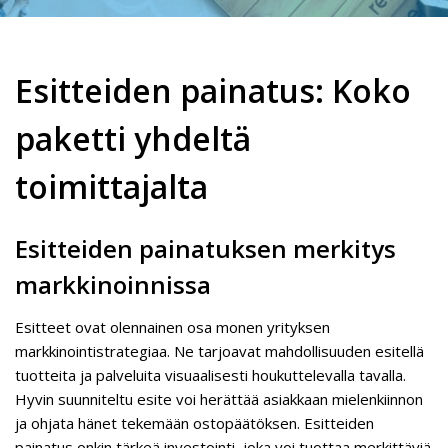
Esitteiden painatus: Koko
paketti yhdeltä
toimittajalta
Esitteiden painatuksen merkitys
markkinoinnissa
Esitteet ovat olennainen osa monen yrityksen
markkinointistrategiaa. Ne tarjoavat mahdollisuuden esitellä
tuotteita ja palveluita visuaalisesti houkuttelevalla tavalla.
Hyvin suunniteltu esite voi herättää asiakkaan mielenkiinnon
ja ohjata hänet tekemään ostopäätöksen. Esitteiden
painatus onkin tärkeä investointi, joka voi tuottaa merkittäviä