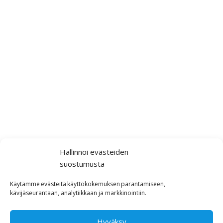
Hallinnoi evästeiden
suostumusta
Käytämme
evästeitä
käyttökokemuksen
parantamiseen,
kävijäseurantaan,
analytiikkaan ja markkinointiin
.
Hyväksy