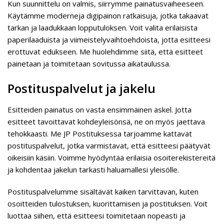
Kun suunnittelu on valmis, siirrymme painatusvaiheeseen.
Käytämme moderneja digipainon ratkaisuja, jotka takaavat
tarkan ja laadukkaan lopputuloksen. Voit valita erilaisista
paperilaaduista ja viimeistelyvaihtoehdoista, jotta esitteesi
erottuvat edukseen. Me huolehdimme siitä, että esitteet
painetaan ja toimitetaan sovitussa aikataulussa.
Postituspalvelut ja jakelu
Esitteiden painatus on vasta ensimmäinen askel. Jotta
esitteet tavoittavat kohdeyleisönsä, ne on myös jaettava
tehokkaasti. Me JP Postituksessa tarjoamme kattavat
postituspalvelut, jotka varmistavat, että esitteesi päätyvät
oikeisiin käsiin. Voimme hyödyntää erilaisia osoiterekistereitä
ja kohdentaa jakelun tarkasti haluamallesi yleisölle.
Postituspalvelumme sisältävät kaiken tarvittavan, kuten
osoitteiden tulostuksen, kuorittamisen ja postituksen. Voit
luottaa siihen, että esitteesi toimitetaan nopeasti ja