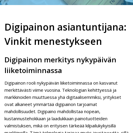
Digipainon asiantuntijana:
Vinkit menestykseen
Digipainon merkitys nykypäivän
liiketoiminnassa
Digipainon rooli nykypäivän liiketoiminnassa on kasvanut
merkittävästi viime vuosina. Teknologian kehittyessä ja
markkinoiden muuttuessa yhä digitaalisemmiksi, yritykset
ovat alkaneet ymmärtää digipainon tarjoamat
mahdollisuudet. Digipaino mahdollistaa nopean,
kustannustehokkaan ja laadukkaan painotuotteiden
valmistuksen, mikä on erityisen tärkeää kilpailukykyisillä
markkinoilla. Tämä teknologia tarjoaa myös joustavuutta, sillä