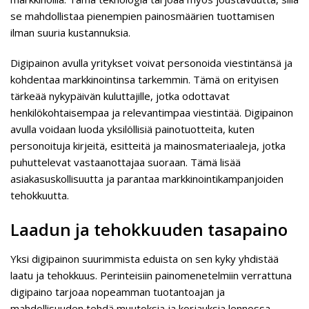
se mahdollistaa pienempien painosmäärien tuottamisen
ilman suuria kustannuksia.
Digipainon avulla yritykset voivat personoida viestintänsä ja
kohdentaa markkinointinsa tarkemmin. Tämä on erityisen
tärkeää nykypäivän kuluttajille, jotka odottavat
henkilökohtaisempaa ja relevantimpaa viestintää. Digipainon
avulla voidaan luoda yksilöllisiä painotuotteita, kuten
personoituja kirjeitä, esitteitä ja mainosmateriaaleja, jotka
puhuttelevat vastaanottajaa suoraan. Tämä lisää
asiakasuskollisuutta ja parantaa markkinointikampanjoiden
tehokkuutta.
Laadun ja tehokkuuden tasapaino
Yksi digipainon suurimmista eduista on sen kyky yhdistää
laatu ja tehokkuus. Perinteisiin painomenetelmiin verrattuna
digipaino tarjoaa nopeamman tuotantoajan ja
mahdollisuuden tehdä muutoksia ja korjauksia lennossa.