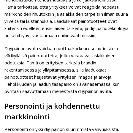
Tämä tarkoittaa, että yritykset voivat reagoida nopeasti
markkinoiden muutoksiin ja asiakkaiden tarpeisiin ilman suuria
viiveitä tai kustannuksia. Laadukkaat painotuotteet ovat
kuitenkin edelleen ensisijaisen tärkeitä, ja digipainoteknologia
on kehittynyt vastaamaan näihin vaatimuksiin.
Digipainon avulla voidaan tuottaa korkearesoluutioisia ja
värikylläisiä painotuotteita, jotka vastaavat asiakkaiden
odotuksia. Tämä on erityisen tärkeää brändin
rakentamisessa ja ylläpitämisessä, sillä laadukkaat
painotuotteet heijastavat yrityksen imagoa ja arvoja.
Tehokkuuden ja laadun tasapaino on avainasemassa, kun
pyritään saavuttamaan menestystä digipainon avulla.
Personointi ja kohdennettu
markkinointi
Personointi on yksi digipainon suurimmista vahvuuksista.