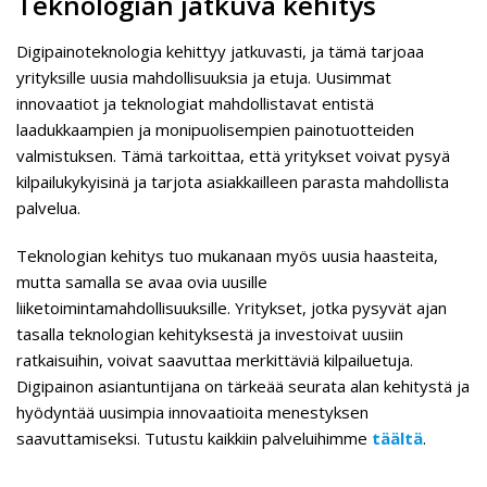
Teknologian jatkuva kehitys
Digipainoteknologia kehittyy jatkuvasti, ja tämä tarjoaa
yrityksille uusia mahdollisuuksia ja etuja. Uusimmat
innovaatiot ja teknologiat mahdollistavat entistä
laadukkaampien ja monipuolisempien painotuotteiden
valmistuksen. Tämä tarkoittaa, että yritykset voivat pysyä
kilpailukykyisinä ja tarjota asiakkailleen parasta mahdollista
palvelua.
Teknologian kehitys tuo mukanaan myös uusia haasteita,
mutta samalla se avaa ovia uusille
liiketoimintamahdollisuuksille. Yritykset, jotka pysyvät ajan
tasalla teknologian kehityksestä ja investoivat uusiin
ratkaisuihin, voivat saavuttaa merkittäviä kilpailuetuja.
Digipainon asiantuntijana on tärkeää seurata alan kehitystä ja
hyödyntää uusimpia innovaatioita menestyksen
saavuttamiseksi. Tutustu kaikkiin palveluihimme
täältä
.