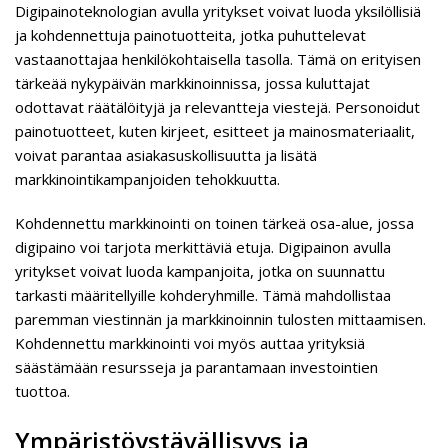
Digipainoteknologian avulla yritykset voivat luoda yksilöllisiä
ja kohdennettuja painotuotteita, jotka puhuttelevat
vastaanottajaa henkilökohtaisella tasolla. Tämä on erityisen
tärkeää nykypäivän markkinoinnissa, jossa kuluttajat
odottavat räätälöityjä ja relevantteja viestejä. Personoidut
painotuotteet, kuten kirjeet, esitteet ja mainosmateriaalit,
voivat parantaa asiakasuskollisuutta ja lisätä
markkinointikampanjoiden tehokkuutta.
Kohdennettu markkinointi on toinen tärkeä osa-alue, jossa
digipaino voi tarjota merkittäviä etuja. Digipainon avulla
yritykset voivat luoda kampanjoita, jotka on suunnattu
tarkasti määritellyille kohderyhmille. Tämä mahdollistaa
paremman viestinnän ja markkinoinnin tulosten mittaamisen.
Kohdennettu markkinointi voi myös auttaa yrityksiä
säästämään resursseja ja parantamaan investointien
tuottoa.
Ympäristöystävällisyys ja