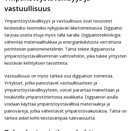
vastuullisuus
Ympäristöystävällisyys ja vastuullisuus ovat nousseet
keskeisiksi teemoiksi nykypäivän liiketoiminnassa. Digipaino
tarjoaa useita etuja myös tällä saralla. Digipainoteknologia
vähentää materiaalihukkaa ja energiankulutusta verrattuna
perinteisiin painomenetelmiin. Tämä tekee digipainosta
ympäristöystävällisemmän vaihtoehdon, joka tukee yritysten
kestävän kehityksen tavoitteita.
Vastuullisuus on myös tärkeä osa digipainon toimintaa.
Yritykset, jotka panostavat vastuullisuuteen ja
ympäristöystävällisyyteen, voivat parantaa mainettaan ja
houkutella ympäristötietoisia asiakkaita. Digipainon avulla
voidaan käyttää ympäristöystävällisiä materiaaleja ja
painovärejä, jotka vähentävät ympäristövaikutuksia. Tämä on
tärkeä askel kohti kestävämpää tulevaisuutta.