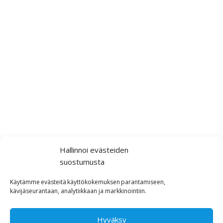
Hallinnoi evästeiden
suostumusta
Käytämme
evästeitä
käyttökokemuksen
parantamiseen,
kävijäseurantaan,
analytiikkaan ja markkinointiin
.
Hyväksy